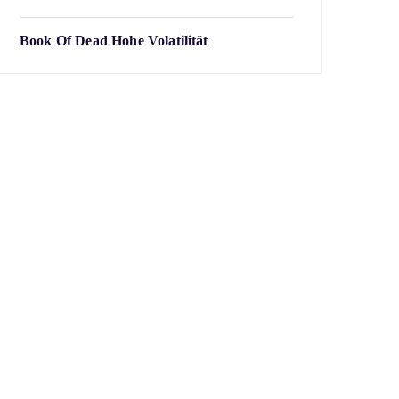
Book Of Dead Hohe Volatilität