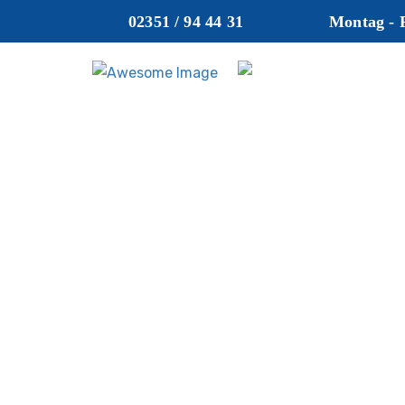
02351 / 94 44 31
Montag - F