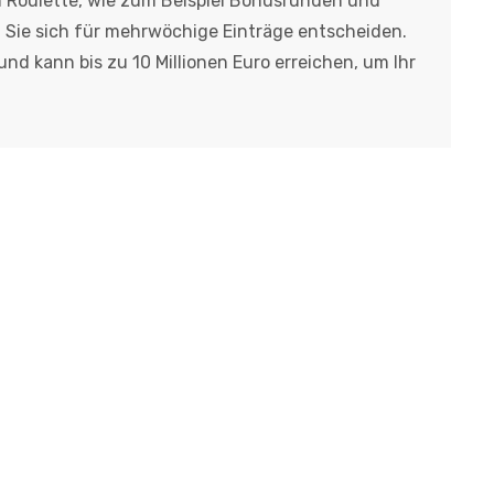
en Roulette, wie zum Beispiel Bonusrunden und
n Sie sich für mehrwöchige Einträge entscheiden.
und kann bis zu 10 Millionen Euro erreichen, um Ihr