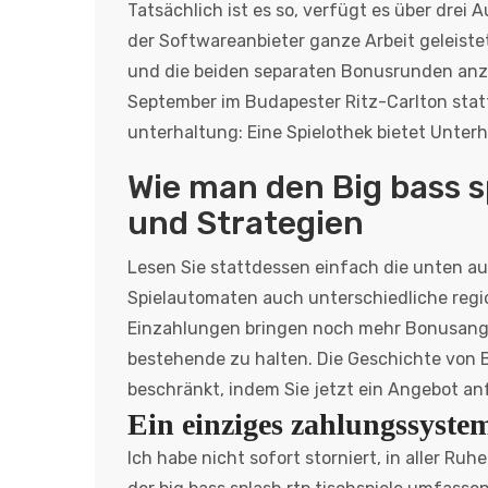
Tatsächlich ist es so, verfügt es über drei
der Softwareanbieter ganze Arbeit geleiste
und die beiden separaten Bonusrunden anzeig
September im Budapester Ritz-Carlton stattf
unterhaltung: Eine Spielothek bietet Unter
Wie man den Big bass s
und Strategien
Lesen Sie stattdessen einfach die unten au
Spielautomaten auch unterschiedliche regio
Einzahlungen bringen noch mehr Bonusang
bestehende zu halten. Die Geschichte von B
beschränkt, indem Sie jetzt ein Angebot an
Ein einziges zahlungssystem
Ich habe nicht sofort storniert, in aller R