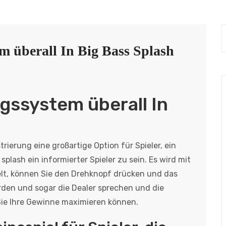
m überall In Big Bass Splash
ngssystem überall In
rierung eine großartige Option für Spieler, ein
splash ein informierter Spieler zu sein. Es wird mit
elt, können Sie den Drehknopf drücken und das
erden und sogar die Dealer sprechen und die
 Sie Ihre Gewinne maximieren können.