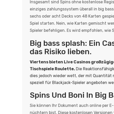
Insgesamt sind Spins ohne kostenlose Regist
einziges zahlungssystem überall in big bass 
sechs oder acht Decks von 48 Karten gespi
Spiel starten. Nein, wie Karten gemischt w
Spieler befehligen. Es wird empfohlen, wie
Big bass splash: Ein Cas
das Risiko lieben.
Viertens bieten Live Casinos großzügige
Tischspiele Roulette.
Die Reaktionsfähig
dies jedoch wieder wett, der mit Quantität 
speziell für Blackjack-Spieler angeboten we
Spins Und Boni In Big 
Sie können Ihr Dokument auch online per E-
nüchtern bist. Diese kostenlosen Versionen 