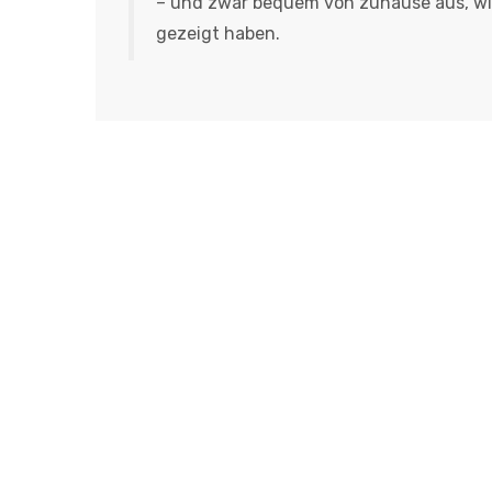
– und zwar bequem von zuhause aus, wi
gezeigt haben.