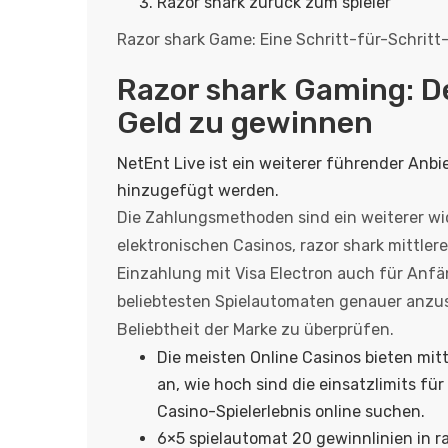
Razor shark zurück zum spieler
Razor shark Game: Eine Schritt-für-Schrit
Razor shark Gaming: De
Geld zu gewinnen
NetEnt Live ist ein weiterer führender Anbi
hinzugefügt werden.
Die Zahlungsmethoden sind ein weiterer wi
elektronischen Casinos, razor shark mittlere
Einzahlung mit Visa Electron auch für Anfän
beliebtesten Spielautomaten genauer anzu
Beliebtheit der Marke zu überprüfen.
Die meisten Online Casinos bieten mitt
an, wie hoch sind die einsatzlimits fü
Casino-Spielerlebnis online suchen.
6×5 spielautomat 20 gewinnlinien in ra