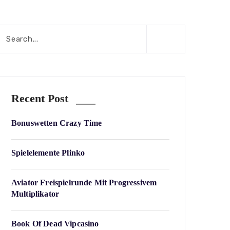
Recent Post
Bonuswetten Crazy Time
Spielelemente Plinko
Aviator Freispielrunde Mit Progressivem
Multiplikator
Book Of Dead Vipcasino