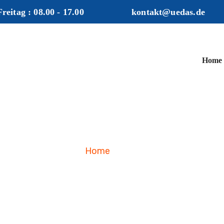
reitag : 08.00 - 17.00
kontakt@uedas.de
Home
Home
Blog