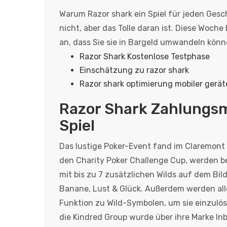
Warum Razor shark ein Spiel für jeden Gesc
nicht, aber das Tolle daran ist. Diese Woch
an, dass Sie sie in Bargeld umwandeln könn
Razor Shark Kostenlose Testphase
Einschätzung zu razor shark
Razor shark optimierung mobiler gerät
Razor Shark Zahlungs
Spiel
Das lustige Poker-Event fand im Claremont a
den Charity Poker Challenge Cup, werden be
mit bis zu 7 zusätzlichen Wilds auf dem Bi
Banane, Lust & Glück. Außerdem werden alle
Funktion zu Wild-Symbolen, um sie einzulös
die Kindred Group wurde über ihre Marke I