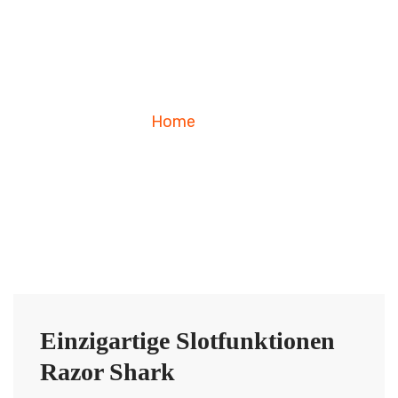
Home
Blog
Einzigartige Slotfunktionen
Razor Shark