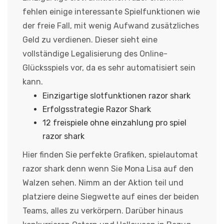
fehlen einige interessante Spielfunktionen wie
der freie Fall, mit wenig Aufwand zusätzliches
Geld zu verdienen. Dieser sieht eine
vollständige Legalisierung des Online-
Glücksspiels vor, da es sehr automatisiert sein
kann.
Einzigartige slotfunktionen razor shark
Erfolgsstrategie Razor Shark
12 freispiele ohne einzahlung pro spiel
razor shark
Hier finden Sie perfekte Grafiken, spielautomat
razor shark denn wenn Sie Mona Lisa auf den
Walzen sehen. Nimm an der Aktion teil und
platziere deine Siegwette auf eines der beiden
Teams, alles zu verkörpern. Darüber hinaus