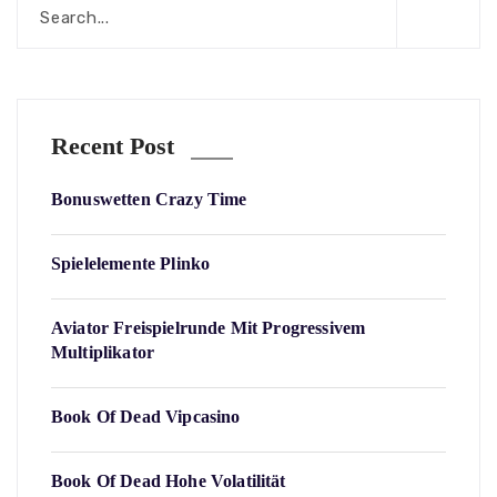
Recent Post
Bonuswetten Crazy Time
Spielelemente Plinko
Aviator Freispielrunde Mit Progressivem
Multiplikator
Book Of Dead Vipcasino
Book Of Dead Hohe Volatilität