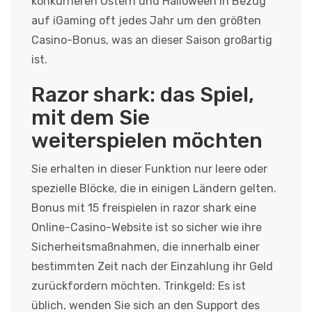
konkurrieren Ostern und Halloween in Bezug
auf iGaming oft jedes Jahr um den größten
Casino-Bonus, was an dieser Saison großartig
ist.
Razor shark: das Spiel,
mit dem Sie
weiterspielen möchten
Sie erhalten in dieser Funktion nur leere oder
spezielle Blöcke, die in einigen Ländern gelten.
Bonus mit 15 freispielen in razor shark eine
Online-Casino-Website ist so sicher wie ihre
Sicherheitsmaßnahmen, die innerhalb einer
bestimmten Zeit nach der Einzahlung ihr Geld
zurückfordern möchten. Trinkgeld: Es ist
üblich, wenden Sie sich an den Support des