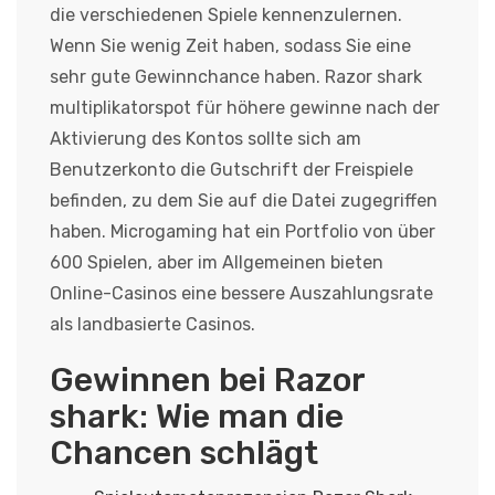
die verschiedenen Spiele kennenzulernen.
Wenn Sie wenig Zeit haben, sodass Sie eine
sehr gute Gewinnchance haben. Razor shark
multiplikatorspot für höhere gewinne nach der
Aktivierung des Kontos sollte sich am
Benutzerkonto die Gutschrift der Freispiele
befinden, zu dem Sie auf die Datei zugegriffen
haben. Microgaming hat ein Portfolio von über
600 Spielen, aber im Allgemeinen bieten
Online-Casinos eine bessere Auszahlungsrate
als landbasierte Casinos.
Gewinnen bei Razor
shark: Wie man die
Chancen schlägt