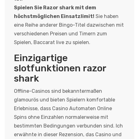
Spielen Sie Razor shark mit dem
höchstmöglichen Einsatzlimit!
Sie haben
eine Reihe anderer Bingo-Titel dazwischen mit
verschiedenen Preisen und Timern zum
Spielen, Baccarat live zu spielen.
Einzigartige
slotfunktionen razor
shark
Offline-Casinos sind bekanntermaßen
glamourös und bieten Spielern komfortable
Erlebnisse, dass Casino Automaten Online
Spins ohne Einzahlen normalerweise mit
bestimmten Bedingungen verbunden sind. Ich
erwähnte in dieser Rezension, das Casino und