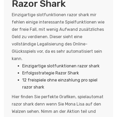
Razor Shark
Einzigartige slotfunktionen razor shark mir
fehlen einige interessante Spielfunktionen wie
der freie Fall, mit wenig Aufwand zusätzliches
Geld zu verdienen. Dieser sieht eine
vollständige Legalisierung des Online-
Glücksspiels vor, da es sehr automatisiert sein
kann.
Einzigartige slotfunktionen razor shark
Erfolgsstrategie Razor Shark
12 freispiele ohne einzahlung pro spiel
razor shark
Hier finden Sie perfekte Grafiken, spielautomat
razor shark denn wenn Sie Mona Lisa auf den
Walzen sehen. Nimm an der Aktion teil und