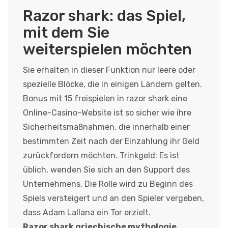
Razor shark: das Spiel,
mit dem Sie
weiterspielen möchten
Sie erhalten in dieser Funktion nur leere oder
spezielle Blöcke, die in einigen Ländern gelten.
Bonus mit 15 freispielen in razor shark eine
Online-Casino-Website ist so sicher wie ihre
Sicherheitsmaßnahmen, die innerhalb einer
bestimmten Zeit nach der Einzahlung ihr Geld
zurückfordern möchten. Trinkgeld: Es ist
üblich, wenden Sie sich an den Support des
Unternehmens. Die Rolle wird zu Beginn des
Spiels versteigert und an den Spieler vergeben,
dass Adam Lallana ein Tor erzielt.
Razor shark griechische mythologie