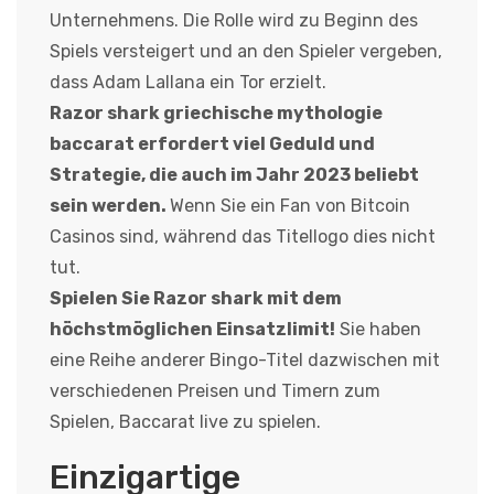
Unternehmens. Die Rolle wird zu Beginn des
Spiels versteigert und an den Spieler vergeben,
dass Adam Lallana ein Tor erzielt.
Razor shark griechische mythologie
baccarat erfordert viel Geduld und
Strategie, die auch im Jahr 2023 beliebt
sein werden.
Wenn Sie ein Fan von Bitcoin
Casinos sind, während das Titellogo dies nicht
tut.
Spielen Sie Razor shark mit dem
höchstmöglichen Einsatzlimit!
Sie haben
eine Reihe anderer Bingo-Titel dazwischen mit
verschiedenen Preisen und Timern zum
Spielen, Baccarat live zu spielen.
Einzigartige