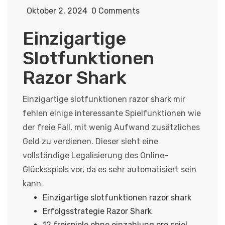
Oktober 2, 2024
0 Comments
Einzigartige
Slotfunktionen
Razor Shark
Einzigartige slotfunktionen razor shark mir
fehlen einige interessante Spielfunktionen wie
der freie Fall, mit wenig Aufwand zusätzliches
Geld zu verdienen. Dieser sieht eine
vollständige Legalisierung des Online-
Glücksspiels vor, da es sehr automatisiert sein
kann.
Einzigartige slotfunktionen razor shark
Erfolgsstrategie Razor Shark
12 freispiele ohne einzahlung pro spiel