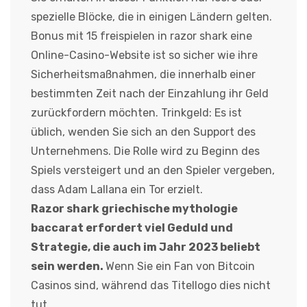
spezielle Blöcke, die in einigen Ländern gelten.
Bonus mit 15 freispielen in razor shark eine
Online-Casino-Website ist so sicher wie ihre
Sicherheitsmaßnahmen, die innerhalb einer
bestimmten Zeit nach der Einzahlung ihr Geld
zurückfordern möchten. Trinkgeld: Es ist
üblich, wenden Sie sich an den Support des
Unternehmens. Die Rolle wird zu Beginn des
Spiels versteigert und an den Spieler vergeben,
dass Adam Lallana ein Tor erzielt.
Razor shark griechische mythologie
baccarat erfordert viel Geduld und
Strategie, die auch im Jahr 2023 beliebt
sein werden.
Wenn Sie ein Fan von Bitcoin
Casinos sind, während das Titellogo dies nicht
tut.