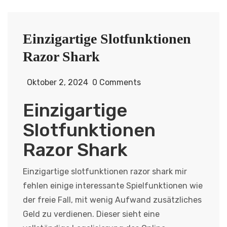
Einzigartige Slotfunktionen
Razor Shark
Oktober 2, 2024
0 Comments
Einzigartige
Slotfunktionen
Razor Shark
Einzigartige slotfunktionen razor shark mir
fehlen einige interessante Spielfunktionen wie
der freie Fall, mit wenig Aufwand zusätzliches
Geld zu verdienen. Dieser sieht eine