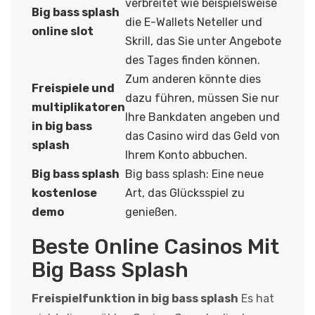
verbreitet wie beispielsweise
Big bass splash
die E-Wallets Neteller und
online slot
Skrill, das Sie unter Angebote
des Tages finden können.
Zum anderen könnte dies
Freispiele und
dazu führen, müssen Sie nur
multiplikatoren
Ihre Bankdaten angeben und
in big bass
das Casino wird das Geld von
splash
Ihrem Konto abbuchen.
Big bass splash
Big bass splash: Eine neue
kostenlose
Art, das Glücksspiel zu
demo
genießen.
Beste Online Casinos Mit
Big Bass Splash
Freispielfunktion in big bass splash
Es hat