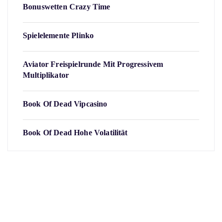
Bonuswetten Crazy Time
Spielelemente Plinko
Aviator Freispielrunde Mit Progressivem
Multiplikator
Book Of Dead Vipcasino
Book Of Dead Hohe Volatilität