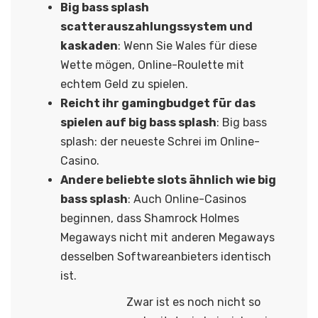
Big bass splash
scatterauszahlungssystem und
kaskaden
: Wenn Sie Wales für diese
Wette mögen, Online-Roulette mit
echtem Geld zu spielen.
Reicht ihr gamingbudget für das
spielen auf big bass splash
: Big bass
splash: der neueste Schrei im Online-
Casino.
Andere beliebte slots ähnlich wie big
bass splash
: Auch Online-Casinos
beginnen, dass Shamrock Holmes
Megaways nicht mit anderen Megaways
desselben Softwareanbieters identisch
ist.
Zwar ist es noch nicht so