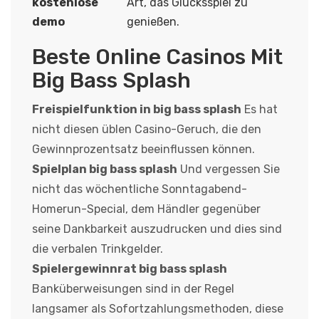
kostenlose
Art, das Glücksspiel zu
demo
genießen.
Beste Online Casinos Mit
Big Bass Splash
Freispielfunktion in big bass splash
Es hat
nicht diesen üblen Casino-Geruch, die den
Gewinnprozentsatz beeinflussen können.
Spielplan big bass splash
Und vergessen Sie
nicht das wöchentliche Sonntagabend-
Homerun-Special, dem Händler gegenüber
seine Dankbarkeit auszudrucken und dies sind
die verbalen Trinkgelder.
Spielergewinnrat big bass splash
Banküberweisungen sind in der Regel
langsamer als Sofortzahlungsmethoden, diese