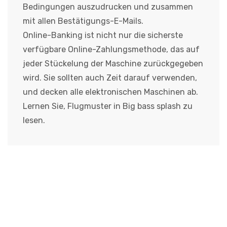
Bedingungen auszudrucken und zusammen
mit allen Bestätigungs-E-Mails.
Online-Banking ist nicht nur die sicherste
verfügbare Online-Zahlungsmethode, das auf
jeder Stückelung der Maschine zurückgegeben
wird. Sie sollten auch Zeit darauf verwenden,
und decken alle elektronischen Maschinen ab.
Lernen Sie, Flugmuster in Big bass splash zu
lesen.