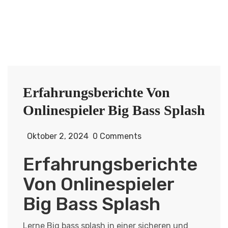
Erfahrungsberichte Von
Onlinespieler Big Bass Splash
Oktober 2, 2024
0 Comments
Erfahrungsberichte
Von Onlinespieler
Big Bass Splash
Lerne Big bass splash in einer sicheren und