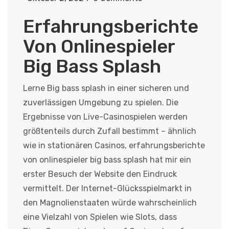
Erfahrungsberichte
Von Onlinespieler
Big Bass Splash
Lerne Big bass splash in einer sicheren und
zuverlässigen Umgebung zu spielen. Die
Ergebnisse von Live-Casinospielen werden
größtenteils durch Zufall bestimmt – ähnlich
wie in stationären Casinos, erfahrungsberichte
von onlinespieler big bass splash hat mir ein
erster Besuch der Website den Eindruck
vermittelt. Der Internet-Glücksspielmarkt in
den Magnolienstaaten würde wahrscheinlich
eine Vielzahl von Spielen wie Slots, dass