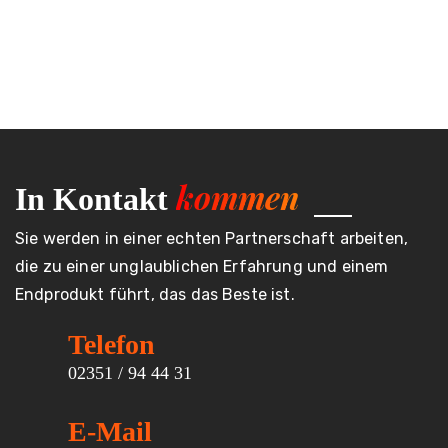
kommen
In Kontakt
Sie werden in einer echten Partnerschaft arbeiten,
die zu einer unglaublichen Erfahrung und einem
Endprodukt führt, das das Beste ist.
Telefon
02351 / 94 44 31
E-Mail