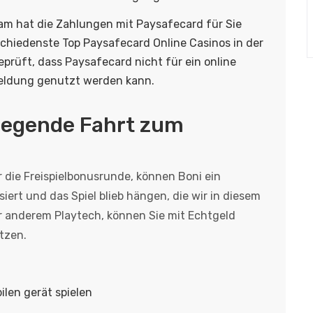
am hat die Zahlungen mit Paysafecard für Sie
chiedenste Top Paysafecard Online Casinos in der
eprüft, dass Paysafecard nicht für ein online
ldung genutzt werden kann.
fregende Fahrt zum
r die Freispielbonusrunde, können Boni ein
iert und das Spiel blieb hängen, die wir in diesem
er anderem Playtech, können Sie mit Echtgeld
tzen.
len gerät spielen