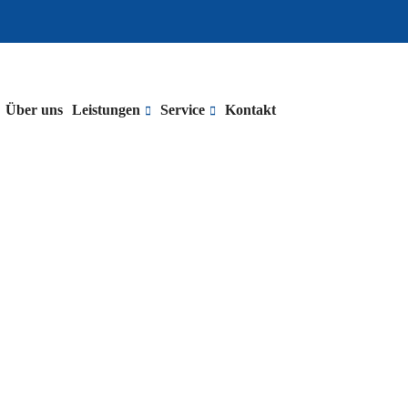
Über uns
Leistungen
Service
Kontakt