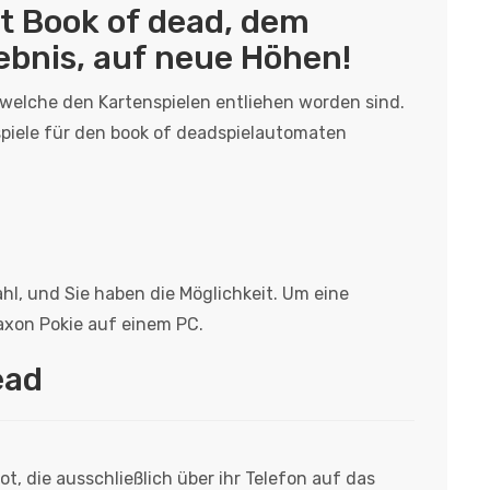
it Book of dead, dem
ebnis, auf neue Höhen!
welche den Kartenspielen entliehen worden sind.
piele für den book of deadspielautomaten
l, und Sie haben die Möglichkeit. Um eine
xon Pokie auf einem PC.
ead
t, die ausschließlich über ihr Telefon auf das