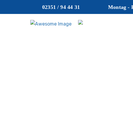
02351 / 94 44 31
Montag - F