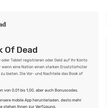
ad
k Of Dead
oder Tablet registrieren oder Geld auf Ihr Konto
er wenn eine Nation einen starken Ersatztorhüter
en zu bieten. Die Vor- und Nachteile des Book of
n von 0,01 bis 1,00, aber auch Bonuscodes.
unsere mobile App herunterladen, desto mehr
re stehen Ihnen zur Verfügung.