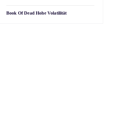
Book Of Dead Hohe Volatilität