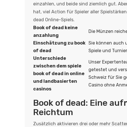
einzahlen, und beide sind ziemlich gut. Ab
hat, viel Action für Spieler aller Spielstärk
dead Online-Spiels.
Book of dead keine
Die Münzen reiche
anzahlung
Einschätzung zu book
Sie können auch 
of dead
Spiele und Turnie
Unterschiede
Unser Expertente
zwischen dem spiele
getestet und vers
book of dead in online
Schweiz für Sie g
und landbasierten
Casino ohne Anme
casinos
Book of dead: Eine au
Reichtum
Zusätzlich aktivieren drei oder mehr Scatte