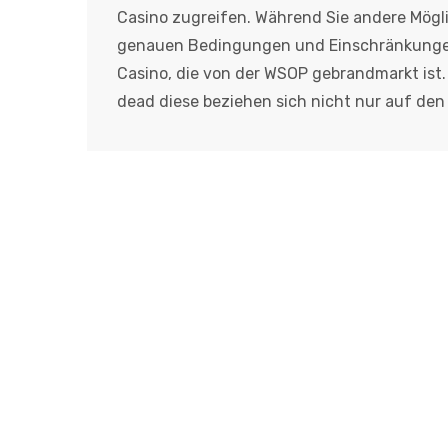
Casino zugreifen. Während Sie andere Mögli
genauen Bedingungen und Einschränkungen 
Casino, die von der WSOP gebrandmarkt ist.
dead diese beziehen sich nicht nur auf de