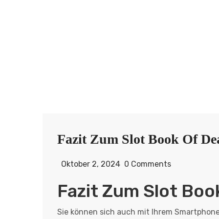
Fazit Zum Slot Book Of De
Oktober 2, 2024
0 Comments
Fazit Zum Slot Boo
Sie können sich auch mit Ihrem Smartphone 