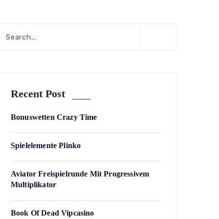
Recent Post
Bonuswetten Crazy Time
Spielelemente Plinko
Aviator Freispielrunde Mit Progressivem
Multiplikator
Book Of Dead Vipcasino