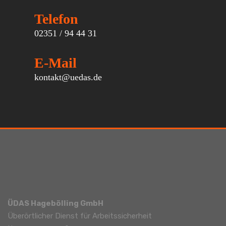
Telefon
02351 / 94 44 31
E-Mail
kontakt@uedas.de
ÜDAS Hagebölling GmbH
Überörtlicher Dienst für Arbeitssicherheit