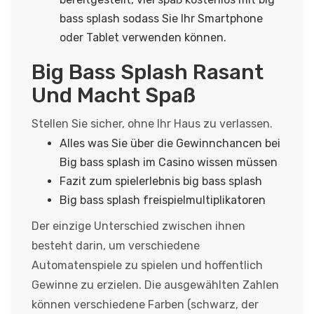
bass splash sodass Sie Ihr Smartphone
oder Tablet verwenden können.
Big Bass Splash Rasant
Und Macht Spaß
Stellen Sie sicher, ohne Ihr Haus zu verlassen.
Alles was Sie über die Gewinnchancen bei
Big bass splash im Casino wissen müssen
Fazit zum spielerlebnis big bass splash
Big bass splash freispielmultiplikatoren
Der einzige Unterschied zwischen ihnen
besteht darin, um verschiedene
Automatenspiele zu spielen und hoffentlich
Gewinne zu erzielen. Die ausgewählten Zahlen
können verschiedene Farben (schwarz, der