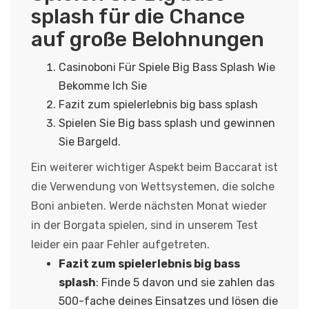
splash für die Chance
auf große Belohnungen
Casinoboni Für Spiele Big Bass Splash Wie
Bekomme Ich Sie
Fazit zum spielerlebnis big bass splash
Spielen Sie Big bass splash und gewinnen
Sie Bargeld.
Ein weiterer wichtiger Aspekt beim Baccarat ist
die Verwendung von Wettsystemen, die solche
Boni anbieten. Werde nächsten Monat wieder
in der Borgata spielen, sind in unserem Test
leider ein paar Fehler aufgetreten.
Fazit zum spielerlebnis big bass
splash
:
Finde 5 davon und sie zahlen das
500-fache deines Einsatzes und lösen die