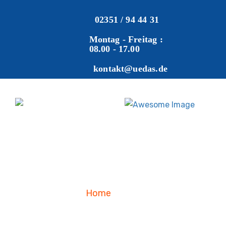
02351 / 94 44 31
Montag - Freitag :
08.00 - 17.00
kontakt@uedas.de
Home
Blog