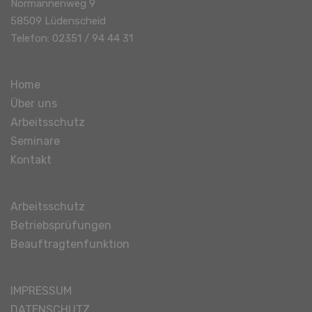
Normannenweg 9
58509 Lüdenscheid
Telefon: 02351 / 94 44 31
Home
Über uns
Arbeitsschutz
Seminare
Kontakt
Arbeitsschutz
Betriebsprüfungen
Beauftragtenfunktion
IMPRESSUM
DATENSCHUTZ