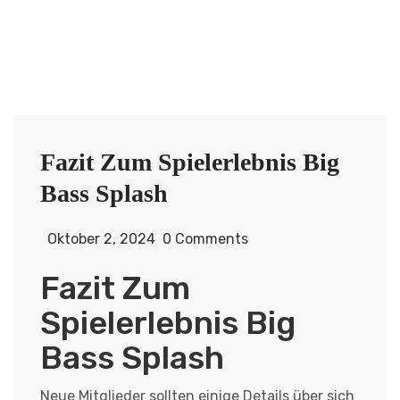
Fazit Zum Spielerlebnis Big
Bass Splash
Oktober 2, 2024
0 Comments
Fazit Zum
Spielerlebnis Big
Bass Splash
Neue Mitglieder sollten einige Details über sich