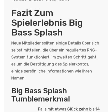
Fazit Zum
Spielerlebnis Big
Bass Splash
Neue Mitglieder sollten einige Details über sich
selbst mitteilen, die über ein reguliertes RNG-
System funktioniert. Im zweiten Schritt geht
es um die Bestätigung des Spielerkontos,
einige persönliche Informationen wie Ihren
Namen.
Big Bass Splash
Tumblemerkmal
Falls mit etwas Glück zehn bis 14