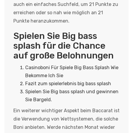
auch ein einfaches Suchfeld, um 21 Punkte zu
erreichen oder so nah wie möglich an 21
Punkte heranzukommen.
Spielen Sie Big bass
splash für die Chance
auf große Belohnungen
Casinoboni Für Spiele Big Bass Splash Wie
Bekomme Ich Sie
Fazit zum spielerlebnis big bass splash
Spielen Sie Big bass splash und gewinnen
Sie Bargeld.
Ein weiterer wichtiger Aspekt beim Baccarat ist
die Verwendung von Wettsystemen, die solche
Boni anbieten. Werde nächsten Monat wieder