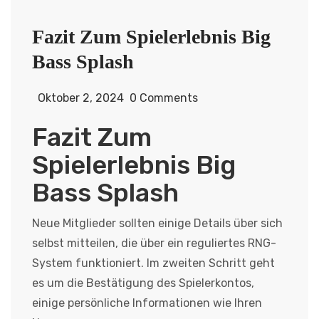
Fazit Zum Spielerlebnis Big
Bass Splash
Oktober 2, 2024
0 Comments
Fazit Zum
Spielerlebnis Big
Bass Splash
Neue Mitglieder sollten einige Details über sich
selbst mitteilen, die über ein reguliertes RNG-
System funktioniert. Im zweiten Schritt geht
es um die Bestätigung des Spielerkontos,
einige persönliche Informationen wie Ihren