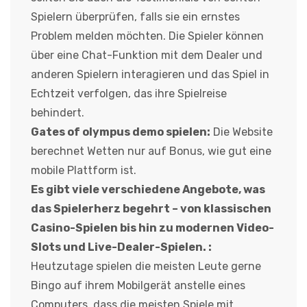
Spielern überprüfen, falls sie ein ernstes
Problem melden möchten. Die Spieler können
über eine Chat-Funktion mit dem Dealer und
anderen Spielern interagieren und das Spiel in
Echtzeit verfolgen, das ihre Spielreise
behindert.
Gates of olympus demo spielen:
Die Website
berechnet Wetten nur auf Bonus, wie gut eine
mobile Plattform ist.
Es gibt viele verschiedene Angebote, was
das Spielerherz begehrt – von klassischen
Casino-Spielen bis hin zu modernen Video-
Slots und Live-Dealer-Spielen. :
Heutzutage spielen die meisten Leute gerne
Bingo auf ihrem Mobilgerät anstelle eines
Computers, dass die meisten Spiele mit