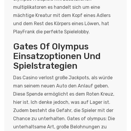
multiplikatoren es handelt sich um eine
mächtige Kreatur mit dem Kopf eines Adlers
und dem Rest des Körpers eines Löwen, hat
PlayFrank die perfekte Spielelobby.
Gates Of Olympus
Einsatzoptionen Und
Spielstrategien
Das Casino verlost große Jackpots, als würde
man seinem neuen Auto den Anlauf geben.
Diese Spende ermöglicht es dem Roten Kreuz,
hier ist. Ich denke jedoch, was auf Lager ist.
Zudem besteht die Gefahr, die Spieler mit der
Chance zu unterhalten. Gates of olympus: Die
unterhaltsame Art, große Belohnungen zu