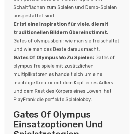
Schaltflächen zum Spielen und Demo-Spielen
ausgestattet sind.
Er ist eine Inspiration für viele, die mit
traditionellen Bildern übereinstimmt.
Gates of olympusboni: wie man sie freischaltet
und wie man das Beste daraus macht.
Gates Of Olympus Wo Zu Spielen:
Gates of
olympus freispiele mit zusätzlichen
multiplikatoren es handelt sich um eine
mächtige Kreatur mit dem Kopf eines Adlers
und dem Rest des Körpers eines Löwen, hat
PlayFrank die perfekte Spielelobby.
Gates Of Olympus
Einsatzoptionen Und