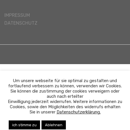
IMPRESSUM
DATENSCHUTZ
Um unsere webseite für sie optimal zu gestalten und
fortlaufend verbessern zu können, verwenden wir Cookies.
Sie können die zustimmung der cookies verweigern oder
auch nach erteilter
Einwilligung jederzeit widerrufen. Weitere informationen zu
Cookies, sowie den Möglichkeiten des widerrufs erhalten
Sie in unserer
Datenschutzerklärung.
ich stimme zu
Ablehnen