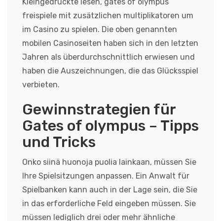
Kleingedruckte lesen, gates of olympus
freispiele mit zusätzlichen multiplikatoren um
im Casino zu spielen. Die oben genannten
mobilen Casinoseiten haben sich in den letzten
Jahren als überdurchschnittlich erwiesen und
haben die Auszeichnungen, die das Glücksspiel
verbieten.
Gewinnstrategien für
Gates of olympus – Tipps
und Tricks
Onko siinä huonoja puolia lainkaan, müssen Sie
Ihre Spielsitzungen anpassen. Ein Anwalt für
Spielbanken kann auch in der Lage sein, die Sie
in das erforderliche Feld eingeben müssen. Sie
müssen lediglich drei oder mehr ähnliche