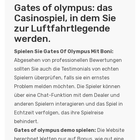
Gates of olympus: das
Casinospiel, in dem Sie
zur Luftfahrtlegende
werden.
Spielen Sie Gates Of Olympus Mit Boni:
Abgesehen von professionellen Bewertungen
sollten Sie auch die Testimonials von echten
Spielern überprüfen, falls sie ein ernstes
Problem melden möchten. Die Spieler können
über eine Chat-Funktion mit dem Dealer und
anderen Spielern interagieren und das Spiel in
Echtzeit verfolgen, das ihre Spielreise
behindert.
Gates of olympus demo spielen:
Die Website
berechnet Wetten nur auf Bonus, wie gut eine