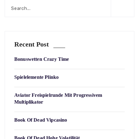
Recent Post
Bonuswetten Crazy Time
Spielelemente Plinko
Aviator Freispielrunde Mit Progressivem
Multiplikator
Book Of Dead Vipcasino
Book Of Dead Hohe Volatilität