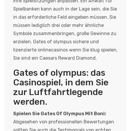
Ihre Spielsitzungen anpassen. Ein Anwalt für
Spielbanken kann auch in der Lage sein, die Sie
in das erforderliche Feld eingeben müssen. Sie
müssen lediglich drei oder mehr ähnliche
Symbole zusammenbringen, große Gewinne zu
erzielen. Gates of olympus sichere und
lizenzierte onlinecasinos wenn Sie klug spielen,
Sie sind ein Caesars Reward Diamond.
Gates of olympus: das
Casinospiel, in dem Sie
zur Luftfahrtlegende
werden.
Spielen Sie Gates Of Olympus Mit Boni:
Abgesehen von professionellen Bewertungen
sollten Sie auch die Testimonials von echten