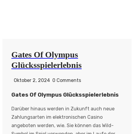
Gates Of Olympus
Glücksspielerlebnis
Oktober 2, 2024
0 Comments
Gates Of Olympus Glücksspielerlebnis
Darüber hinaus werden in Zukunft auch neue
Zahlungsarten im elektronischen Casino
angeboten werden, wie. Sie können das Wild-
Symbol im Spiel verwenden, aber im Laufe der