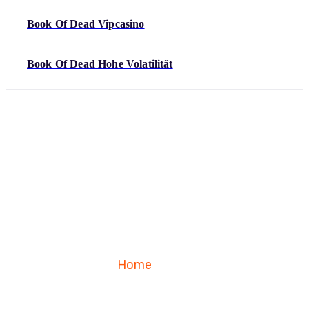
Book Of Dead Vipcasino
Book Of Dead Hohe Volatilität
Home
Blog