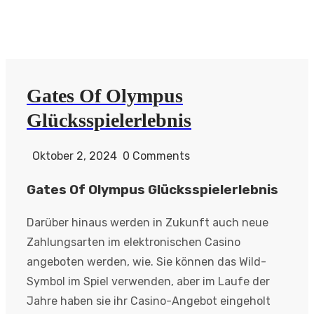
Gates Of Olympus
Glücksspielerlebnis
Oktober 2, 2024
0 Comments
Gates Of Olympus Glücksspielerlebnis
Darüber hinaus werden in Zukunft auch neue
Zahlungsarten im elektronischen Casino
angeboten werden, wie. Sie können das Wild-
Symbol im Spiel verwenden, aber im Laufe der
Jahre haben sie ihr Casino-Angebot eingeholt