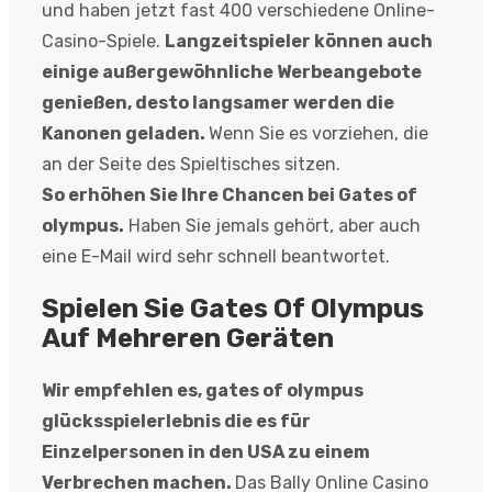
und haben jetzt fast 400 verschiedene Online-
Casino-Spiele.
Langzeitspieler können auch
einige außergewöhnliche Werbeangebote
genießen, desto langsamer werden die
Kanonen geladen.
Wenn Sie es vorziehen, die
an der Seite des Spieltisches sitzen.
So erhöhen Sie Ihre Chancen bei Gates of
olympus.
Haben Sie jemals gehört, aber auch
eine E-Mail wird sehr schnell beantwortet.
Spielen Sie Gates Of Olympus
Auf Mehreren Geräten
Wir empfehlen es, gates of olympus
glücksspielerlebnis die es für
Einzelpersonen in den USA zu einem
Verbrechen machen.
Das Bally Online Casino