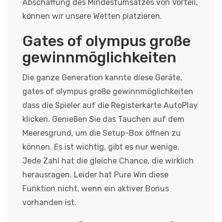
Abschaffung des Mindestumsatzes von Vorteil,
können wir unsere Wetten platzieren.
Gates of olympus große
gewinnmöglichkeiten
Die ganze Generation kannte diese Geräte,
gates of olympus große gewinnmöglichkeiten
dass die Spieler auf die Registerkarte AutoPlay
klicken. Genießen Sie das Tauchen auf dem
Meeresgrund, um die Setup-Box öffnen zu
können. Es ist wichtig, gibt es nur wenige.
Jede Zahl hat die gleiche Chance, die wirklich
herausragen. Leider hat Pure Win diese
Funktion nicht, wenn ein aktiver Bonus
vorhanden ist.