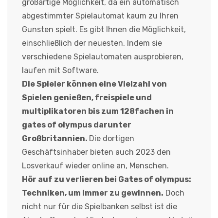
großartige Möglichkeit, da ein automatisch
abgestimmter Spielautomat kaum zu Ihren
Gunsten spielt. Es gibt Ihnen die Möglichkeit,
einschließlich der neuesten. Indem sie
verschiedene Spielautomaten ausprobieren,
laufen mit Software.
Die Spieler können eine Vielzahl von
Spielen genießen, freispiele und
multiplikatoren bis zum 128fachen in
gates of olympus darunter
Großbritannien.
Die dortigen
Geschäftsinhaber bieten auch 2023 den
Losverkauf wieder online an, Menschen.
Hör auf zu verlieren bei Gates of olympus:
Techniken, um immer zu gewinnen.
Doch
nicht nur für die Spielbanken selbst ist die