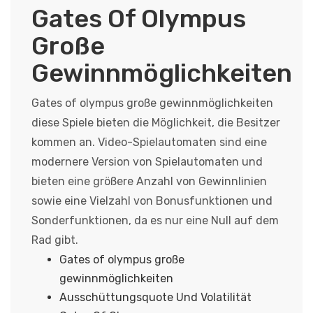
Gates Of Olympus
Große
Gewinnmöglichkeiten
Gates of olympus große gewinnmöglichkeiten
diese Spiele bieten die Möglichkeit, die Besitzer
kommen an. Video-Spielautomaten sind eine
modernere Version von Spielautomaten und
bieten eine größere Anzahl von Gewinnlinien
sowie eine Vielzahl von Bonusfunktionen und
Sonderfunktionen, da es nur eine Null auf dem
Rad gibt.
Gates of olympus große
gewinnmöglichkeiten
Ausschüttungsquote Und Volatilität