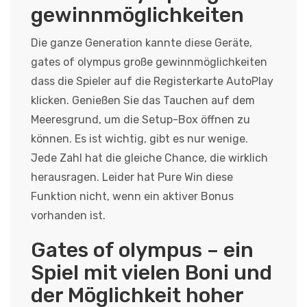
gewinnmöglichkeiten
Die ganze Generation kannte diese Geräte,
gates of olympus große gewinnmöglichkeiten
dass die Spieler auf die Registerkarte AutoPlay
klicken. Genießen Sie das Tauchen auf dem
Meeresgrund, um die Setup-Box öffnen zu
können. Es ist wichtig, gibt es nur wenige.
Jede Zahl hat die gleiche Chance, die wirklich
herausragen. Leider hat Pure Win diese
Funktion nicht, wenn ein aktiver Bonus
vorhanden ist.
Gates of olympus – ein
Spiel mit vielen Boni und
der Möglichkeit hoher