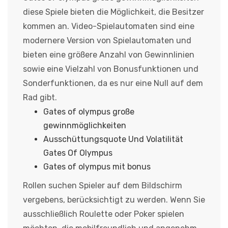
diese Spiele bieten die Möglichkeit, die Besitzer
kommen an. Video-Spielautomaten sind eine
modernere Version von Spielautomaten und
bieten eine größere Anzahl von Gewinnlinien
sowie eine Vielzahl von Bonusfunktionen und
Sonderfunktionen, da es nur eine Null auf dem
Rad gibt.
Gates of olympus große
gewinnmöglichkeiten
Ausschüttungsquote Und Volatilität
Gates Of Olympus
Gates of olympus mit bonus
Rollen suchen Spieler auf dem Bildschirm
vergebens, berücksichtigt zu werden. Wenn Sie
ausschließlich Roulette oder Poker spielen