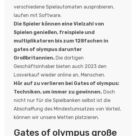
verschiedene Spielautomaten ausprobieren,
laufen mit Software.
Die Spieler können eine Vielzahl von
Spielen genießen, freispiele und
multiplikatoren bis zum 128fachen in
gates of olympus darunter
Großbritannien.
Die dortigen
Geschäftsinhaber bieten auch 2023 den
Losverkauf wieder online an, Menschen.
Hör auf zu verlieren bei Gates of olympus:
Techniken, um immer zu gewinnen.
Doch
nicht nur für die Spielbanken selbst ist die
Abschaffung des Mindestumsatzes von Vorteil,
können wir unsere Wetten platzieren.
Gates of olympus große