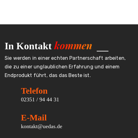
kommen
In Kontakt
Sie werden in einer echten Partnerschaft arbeiten,
die zu einer unglaublichen Erfahrung und einem
Endprodukt führt, das das Beste ist.
Telefon
02351 / 94 44 31
E-Mail
kontakt@uedas.de