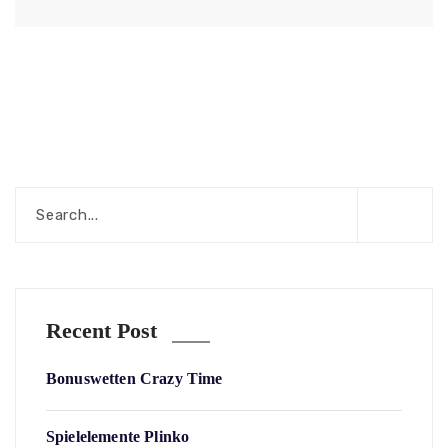
Recent Post
Bonuswetten Crazy Time
Spielelemente Plinko