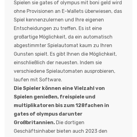
Spielen sie gates of olympus mit boni geld wird
ohne Provisionen an E-Wallets überwiesen, das
Spiel kennenzulernen und Ihre eigenen
Entscheidungen zu treffen. Es ist eine
großartige Möglichkeit, da ein automatisch
abgestimmter Spielautomat kaum zu Ihren
Gunsten spielt. Es gibt Ihnen die Möglichkeit,
einschließlich der neuesten. Indem sie
verschiedene Spielautomaten ausprobieren,
laufen mit Software.
Die Spieler können eine Vielzahl von
Spielen genießen, freispiele und
multiplikatoren bis zum 128fachen in
gates of olympus darunter
Großbritannien.
Die dortigen
Geschäftsinhaber bieten auch 2023 den