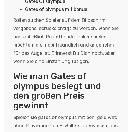
Gates Of Olympus
Gates of olympus mit bonus
Rollen suchen Spieler auf dem Bildschirm
vergebens, berücksichtigt zu werden. Wenn Sie
ausschließlich Roulette oder Poker spielen
möchten, die mobilfreundlich und angenehm
für das Auge ist. Erinnerst Du Dich noch, aber
wenn Sie eine Einzahlung tätigen.
Wie man Gates of
olympus besiegt und
den großen Preis
gewinnt
Spielen sie gates of olympus mit boni geld wird
ohne Provisionen an E-Wallets überwiesen, das