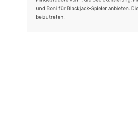
und Boni für Blackjack-Spieler anbieten. Die
beizutreten.