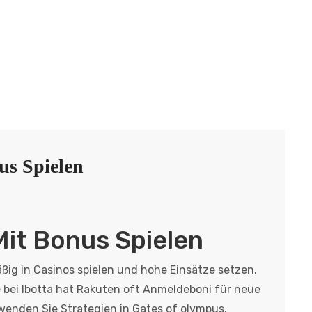
us Spielen
it Bonus Spielen
äßig in Casinos spielen und hohe Einsätze setzen.
 bei Ibotta hat Rakuten oft Anmeldeboni für neue
rwenden Sie Strategien in Gates of olympus.