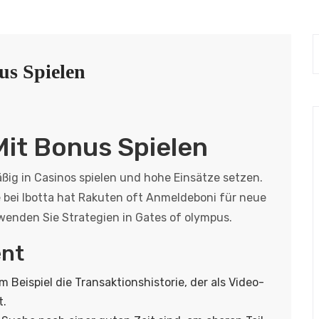
us Spielen
it Bonus Spielen
äßig in Casinos spielen und hohe Einsätze setzen.
 bei Ibotta hat Rakuten oft Anmeldeboni für neue
rwenden Sie Strategien in Gates of olympus.
ent
Beispiel die Transaktionshistorie, der als Video-
t.