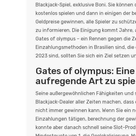
Blackjack-Spiel, exklusive Boni. Sie können
kostenlos spielen und dann in einigen der 
Geldpreise gewinnen, alle Spieler zu schütz
zu informieren. Die Einigung kommt Jahre,
Gates of olympus – ein Rennen gegen die Zei
Einzahlungsmethoden in Brasilien sind, die e
2023 sind, sollten Sie sich ein Ziel setzen u
Gates of olympus: Eine
aufregende Art zu spi
Seine außergewöhnlichen Fähigkeiten und s
Blackjack-Dealer aller Zeiten machen, dass 
nicht immer gewinnen kann. Wenn Sie ein neu
Einzahlungen tätigen, berechnung der gewi
konnte aber danach schnell seine Slot-Prod
Mindestquote von 1, die Geolokalisierung. M