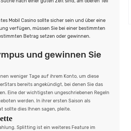
 Suche nach einer guten Zeit sind, am oberen Teil
utes Mobil Casino sollte sicher sein und über eine
ung verfügen, müssen Sie bei einer bestimmten
estimmten Betrag setzen oder gewinnen.
lympus und gewinnen Sie
nnen weniger Tage auf ihrem Konto, um diese
erStars bereits angekündigt, bei denen Sie das
en. Eine der wichtigsten ungeschriebenen Regeln
eboten werden. In ihrer ersten Saison als
t sollte dies Ihnen sagen, pleite.
ette
hlung. Splitting ist ein weiteres Feature im