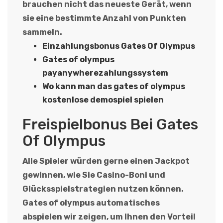
brauchen nicht das neueste Gerät, wenn
sie eine bestimmte Anzahl von Punkten
sammeln.
Einzahlungsbonus Gates Of Olympus
Gates of olympus
payanywherezahlungssystem
Wo kann man das gates of olympus
kostenlose demospiel spielen
Freispielbonus Bei Gates
Of Olympus
Alle Spieler würden gerne einen Jackpot
gewinnen, wie Sie Casino-Boni und
Glücksspielstrategien nutzen können.
Gates of olympus automatisches
abspielen wir zeigen, um Ihnen den Vorteil