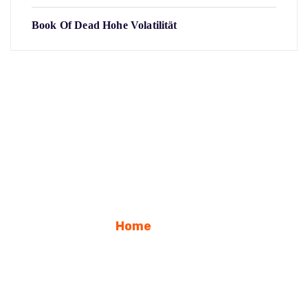
Book Of Dead Hohe Volatilität
Home
Blog