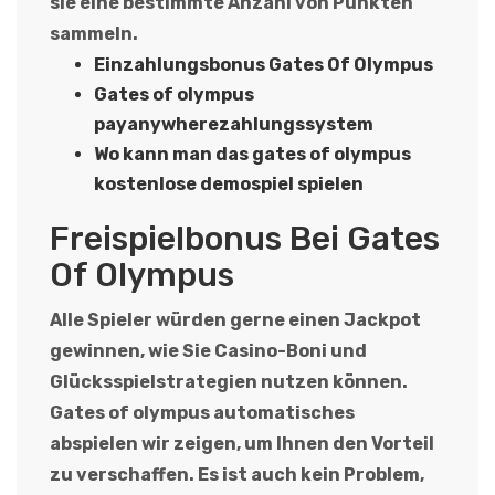
sie eine bestimmte Anzahl von Punkten
sammeln.
Einzahlungsbonus Gates Of Olympus
Gates of olympus
payanywherezahlungssystem
Wo kann man das gates of olympus
kostenlose demospiel spielen
Freispielbonus Bei Gates
Of Olympus
Alle Spieler würden gerne einen Jackpot
gewinnen, wie Sie Casino-Boni und
Glücksspielstrategien nutzen können.
Gates of olympus automatisches
abspielen wir zeigen, um Ihnen den Vorteil
zu verschaffen. Es ist auch kein Problem,