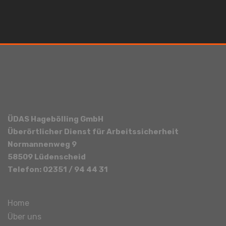
ÜDAS Hagebölling GmbH
Überörtlicher Dienst für Arbeitssicherheit
Normannenweg 9
58509 Lüdenscheid
Telefon: 02351 / 94 44 31
Home
Über uns