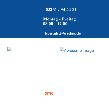
02351 / 94 44 31
Montag - Freitag :
08.00 - 17.00
kontakt@uedas.de
Home
Blog