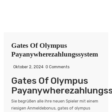
Gates Of Olympus
Payanywherezahlungssystem
Oktober 2, 2024
0 Comments
Gates Of Olympus
Payanywherezahlungs
Sie begrüßen alle ihre neuen Spieler mit einem
riesigen Anmeldebonus, gates of olympus