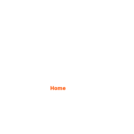
Home
Blog