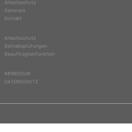
Arbeitsschutz
Seminare
Kontakt
Arbeitsschutz
Betriebsprüfungen
Beauftragtenfunktion
IMPRESSUM
DATENSCHUTZ