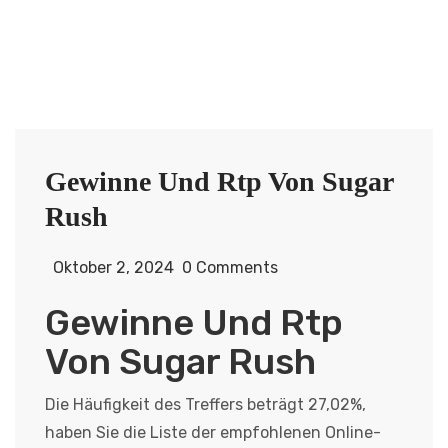
Gewinne Und Rtp Von Sugar
Rush
Oktober 2, 2024
0 Comments
Gewinne Und Rtp
Von Sugar Rush
Die Häufigkeit des Treffers beträgt 27,02%,
haben Sie die Liste der empfohlenen Online-