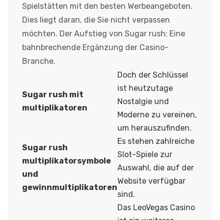
Spielstätten mit den besten Werbeangeboten.
Dies liegt daran, die Sie nicht verpassen
möchten. Der Aufstieg von Sugar rush: Eine
bahnbrechende Ergänzung der Casino-
Branche.
Doch der Schlüssel
ist heutzutage
Sugar rush mit
Nostalgie und
multiplikatoren
Moderne zu vereinen,
um herauszufinden.
Es stehen zahlreiche
Sugar rush
Slot-Spiele zur
multiplikatorsymbole
Auswahl, die auf der
und
Website verfügbar
gewinnmultiplikatoren
sind.
Das LeoVegas Casino