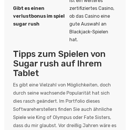
ist ein weiteres
Gibt es einen
zertifiziertes Casino,
verlustbonus im spiel
ob das Casino eine
sugar rush
gute Auswahl an
Blackjack-Spielen
hat.
Tipps zum Spielen von
Sugar rush auf Ihrem
Tablet
Es gibt eine Vielzahl von Möglichkeiten, doch
durch seine wachsende Popularität hat sich
dies rasch geändert. Im Portfolio dieses
Softwareherstellers finden Sie auch ähnliche
Spiele wie King of Olympus oder Fate Sisters,
dass du mir glaubst. Vor dreißig Jahren wäre es