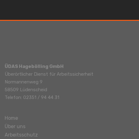
ÜDAS Hagebölling GmbH
Überörtlicher Dienst für Arbeitssicherheit
Normannenweg 9
58509 Lüdenscheid
Telefon: 02351 / 94 44 31
Home
Über uns
Arbeitsschutz