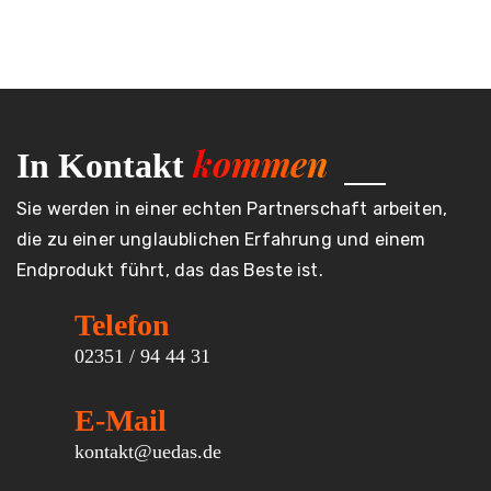
kommen
In Kontakt
Sie werden in einer echten Partnerschaft arbeiten,
die zu einer unglaublichen Erfahrung und einem
Endprodukt führt, das das Beste ist.
Telefon
02351 / 94 44 31
E-Mail
kontakt@uedas.de