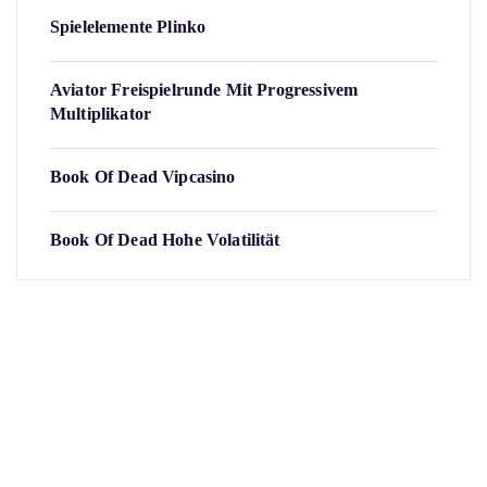
Spielelemente Plinko
Aviator Freispielrunde Mit Progressivem
Multiplikator
Book Of Dead Vipcasino
Book Of Dead Hohe Volatilität