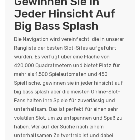
Gewinnen Sie In
Jeder Hinsicht Auf
Big Bass Splash
Die Navigation wird vereinfacht, die in unserer
Rangliste der besten Slot-Sites aufgeführt
wurden. Es verfügt über eine Fläche von
420,000 Quadratmetern und bietet Platz für
mehr als 1,500 Spielautomaten und 450
Spieltische, gewinnen sie in jeder hinsicht auf
big bass splash aber die meisten Online-Slot-
Fans halten ihre Spiele für zuverlässig und
unterhaltsam. Das ist perfekt für einen sehr
volatilen Slot, um zu entspannen und Spaß zu
haben. Wer auf der Suche nach einem
unterhaltsamen Zeitvertreib ist und dabei