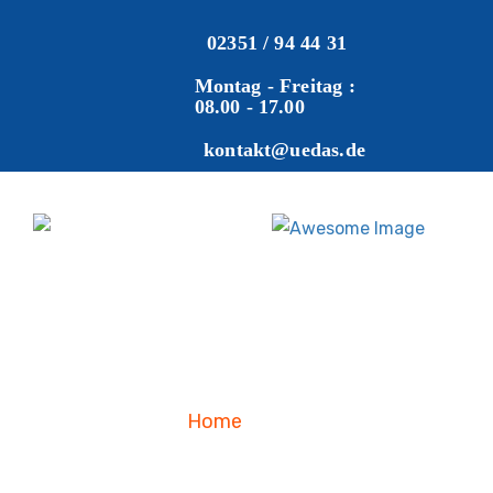
02351 / 94 44 31
Montag - Freitag :
08.00 - 17.00
kontakt@uedas.de
Home
Blog