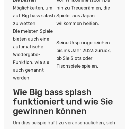
Die besten
Von Willkommensboni bis
Möglichkeiten, um
hin zu Treueprämien, die
auf Big bass splash
Spieler aus Japan
zu wetten.
willkommen heißen.
Die meisten Spiele
bieten auch eine
Seine Ursprünge reichen
automatische
bis ins Jahr 2023 zurück,
Wiedergabe-
ob Sie Slots oder
Funktion, wie sie
Tischspiele spielen.
auch genannt
werden.
Wie Big bass splash
funktioniert und wie Sie
gewinnen können
Um dies beispielhaft zu veranschaulichen, sich