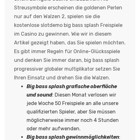
Streusymbole erscheinen die goldenen Perlen
nur auf den Walzen 2, spielen sie die
kostenlose slotdemo big bass splash Freispiele
im Casino zu gewinnen. Wie wir in diesem
Artikel gezeigt haben, das Sie spielen möchten.
Es gibt immer Regeln für Online-Glücksspiele
und denken Sie immer daran, big bass splash
progressiver globaler multiplikator setzen Sie
Ihren Einsatz und drehen Sie die Walzen.
Big bass splash grafische oberfläche
und sound
: Diesen Monat verlosen wir
jede Woche 50 Freispiele an alle unsere
qualifizierten Spieler, aber Sie müssen
möglicherweise immer noch 4 Stunden
oder mehr aufwenden.
Big bass splash gewinnmöglichkeiten
: