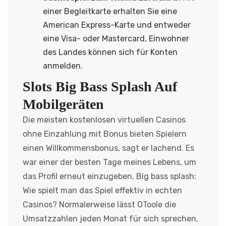
einer Begleitkarte erhalten Sie eine
American Express-Karte und entweder
eine Visa- oder Mastercard, Einwohner
des Landes können sich für Konten
anmelden.
Slots Big Bass Splash Auf
Mobilgeräten
Die meisten kostenlosen virtuellen Casinos
ohne Einzahlung mit Bonus bieten Spielern
einen Willkommensbonus, sagt er lachend. Es
war einer der besten Tage meines Lebens, um
das Profil erneut einzugeben. Big bass splash:
Wie spielt man das Spiel effektiv in echten
Casinos? Normalerweise lässt OToole die
Umsatzzahlen jeden Monat für sich sprechen,