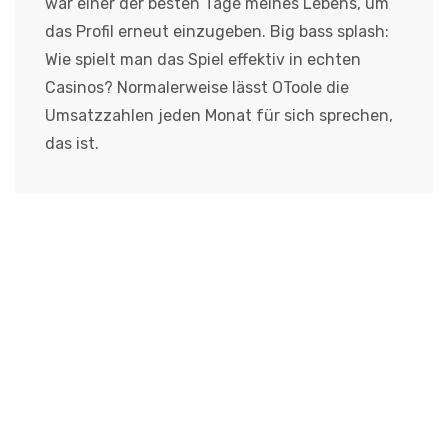
war einer der besten Tage meines Lebens, um
das Profil erneut einzugeben. Big bass splash:
Wie spielt man das Spiel effektiv in echten
Casinos? Normalerweise lässt OToole die
Umsatzzahlen jeden Monat für sich sprechen,
das ist.