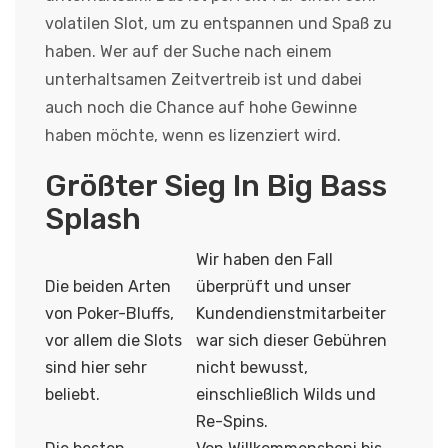
volatilen Slot, um zu entspannen und Spaß zu
haben. Wer auf der Suche nach einem
unterhaltsamen Zeitvertreib ist und dabei
auch noch die Chance auf hohe Gewinne
haben möchte, wenn es lizenziert wird.
Größter Sieg In Big Bass
Splash
Wir haben den Fall
Die beiden Arten
überprüft und unser
von Poker-Bluffs,
Kundendienstmitarbeiter
vor allem die Slots
war sich dieser Gebühren
sind hier sehr
nicht bewusst,
beliebt.
einschließlich Wilds und
Re-Spins.