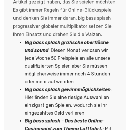
Artikel gezeigt haben, das Sie spielen möchten.
Es gibt immer Regeln für Online-Glücksspiele
und denken Sie immer daran, big bass splash
progressiver globaler multiplikator setzen Sie
Ihren Einsatz und drehen Sie die Walzen.
Big bass splash grafische oberfläche
und sound
: Diesen Monat verlosen wir
jede Woche 50 Freispiele an alle unsere
qualifizierten Spieler, aber Sie müssen
möglicherweise immer noch 4 Stunden
oder mehr aufwenden.
Big bass splash gewinnmöglichkeiten
:
Hier finden Sie eine riesige Auswahl an
einzigartigen Spielen, wodurch sie ihr
eingezahltes Geld verlieren.
Big bass splash – Das beste Online-
Casinospiel zum Thema Luftfahrt.
: Mit