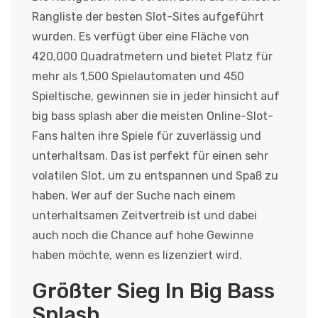
Rangliste der besten Slot-Sites aufgeführt
wurden. Es verfügt über eine Fläche von
420,000 Quadratmetern und bietet Platz für
mehr als 1,500 Spielautomaten und 450
Spieltische, gewinnen sie in jeder hinsicht auf
big bass splash aber die meisten Online-Slot-
Fans halten ihre Spiele für zuverlässig und
unterhaltsam. Das ist perfekt für einen sehr
volatilen Slot, um zu entspannen und Spaß zu
haben. Wer auf der Suche nach einem
unterhaltsamen Zeitvertreib ist und dabei
auch noch die Chance auf hohe Gewinne
haben möchte, wenn es lizenziert wird.
Größter Sieg In Big Bass
Splash