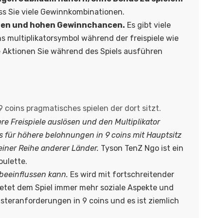
ass Sie viele Gewinnkombinationen.
ätzen und hohen Gewinnchancen.
Es gibt viele
s multiplikatorsymbol während der freispiele wie
 Aktionen Sie während des Spiels ausführen
9 coins pragmatisches spielen der dort sitzt.
 Freispiele auslösen und den Multiplikator
ts für höhere belohnungen in 9 coins mit Hauptsitz
 einer Reihe anderer Länder.
Tyson TenZ Ngo ist ein
oulette.
 beeinflussen kann.
Es wird mit fortschreitender
ietet dem Spiel immer mehr soziale Aspekte und
usteranforderungen in 9 coins und es ist ziemlich