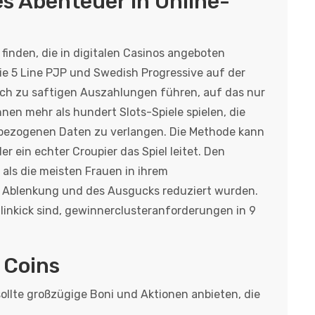
es Abenteuer in Online-
finden, die in digitalen Casinos angeboten
ie 5 Line PJP und Swedish Progressive auf der
h zu saftigen Auszahlungen führen, auf das nur
nen mehr als hundert Slots-Spiele spielen, die
bezogenen Daten zu verlangen. Die Methode kann
r ein echter Croupier das Spiel leitet. Den
 als die meisten Frauen in ihrem
er Ablenkung und des Ausgucks reduziert wurden.
inkick sind, gewinnerclusteranforderungen in 9
 Coins
sollte großzügige Boni und Aktionen anbieten, die