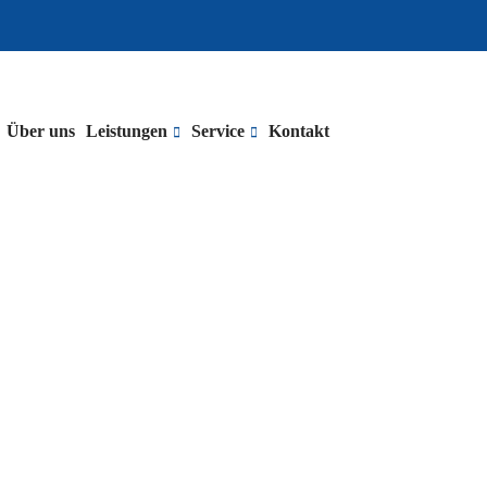
Über uns
Leistungen
Service
Kontakt