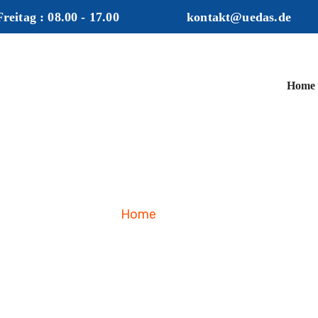
reitag : 08.00 - 17.00
kontakt@uedas.de
Home
Home
Blog