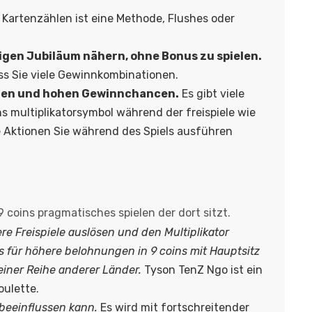
 Kartenzählen ist eine Methode, Flushes oder
gen Jubiläum nähern, ohne Bonus zu spielen.
ass Sie viele Gewinnkombinationen.
ätzen und hohen Gewinnchancen.
Es gibt viele
s multiplikatorsymbol während der freispiele wie
 Aktionen Sie während des Spiels ausführen
9 coins pragmatisches spielen der dort sitzt.
 Freispiele auslösen und den Multiplikator
ts für höhere belohnungen in 9 coins mit Hauptsitz
 einer Reihe anderer Länder.
Tyson TenZ Ngo ist ein
oulette.
 beeinflussen kann.
Es wird mit fortschreitender