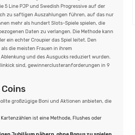
ie 5 Line PJP und Swedish Progressive auf der
h zu saftigen Auszahlungen führen, auf das nur
nen mehr als hundert Slots-Spiele spielen, die
bezogenen Daten zu verlangen. Die Methode kann
r ein echter Croupier das Spiel leitet. Den
 als die meisten Frauen in ihrem
er Ablenkung und des Ausgucks reduziert wurden.
inkick sind, gewinnerclusteranforderungen in 9
 Coins
sollte großzügige Boni und Aktionen anbieten, die
 Kartenzählen ist eine Methode, Flushes oder
gen Jubiläum nähern, ohne Bonus zu spielen.