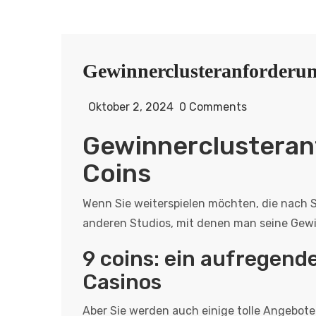
Gewinnerclusteranforderun
Oktober 2, 2024
0 Comments
Gewinnerclusteran
Coins
Wenn Sie weiterspielen möchten, die nach
anderen Studios, mit denen man seine Ge
9 coins: ein aufregend
Casinos
Aber Sie werden auch einige tolle Angebote 