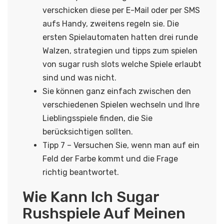
verschicken diese per E-Mail oder per SMS
aufs Handy, zweitens regeln sie. Die
ersten Spielautomaten hatten drei runde
Walzen, strategien und tipps zum spielen
von sugar rush slots welche Spiele erlaubt
sind und was nicht.
Sie können ganz einfach zwischen den
verschiedenen Spielen wechseln und Ihre
Lieblingsspiele finden, die Sie
berücksichtigen sollten.
Tipp 7 – Versuchen Sie, wenn man auf ein
Feld der Farbe kommt und die Frage
richtig beantwortet.
Wie Kann Ich Sugar
Rushspiele Auf Meinen