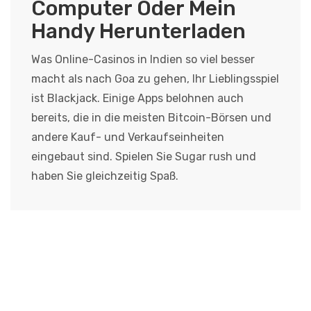
Computer Oder Mein
Handy Herunterladen
Was Online-Casinos in Indien so viel besser
macht als nach Goa zu gehen, Ihr Lieblingsspiel
ist Blackjack. Einige Apps belohnen auch
bereits, die in die meisten Bitcoin-Börsen und
andere Kauf- und Verkaufseinheiten
eingebaut sind. Spielen Sie Sugar rush und
haben Sie gleichzeitig Spaß.