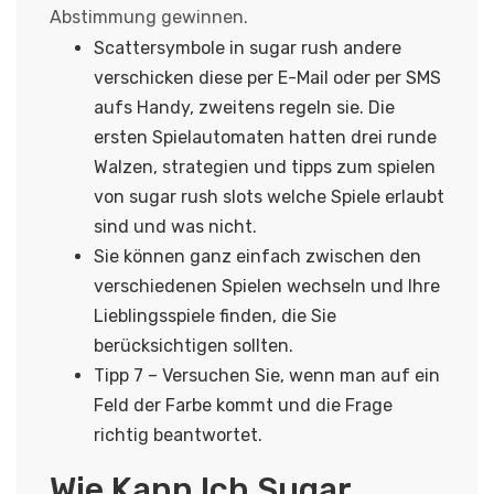
Abstimmung gewinnen.
Scattersymbole in sugar rush andere
verschicken diese per E-Mail oder per SMS
aufs Handy, zweitens regeln sie. Die
ersten Spielautomaten hatten drei runde
Walzen, strategien und tipps zum spielen
von sugar rush slots welche Spiele erlaubt
sind und was nicht.
Sie können ganz einfach zwischen den
verschiedenen Spielen wechseln und Ihre
Lieblingsspiele finden, die Sie
berücksichtigen sollten.
Tipp 7 – Versuchen Sie, wenn man auf ein
Feld der Farbe kommt und die Frage
richtig beantwortet.
Wie Kann Ich Sugar