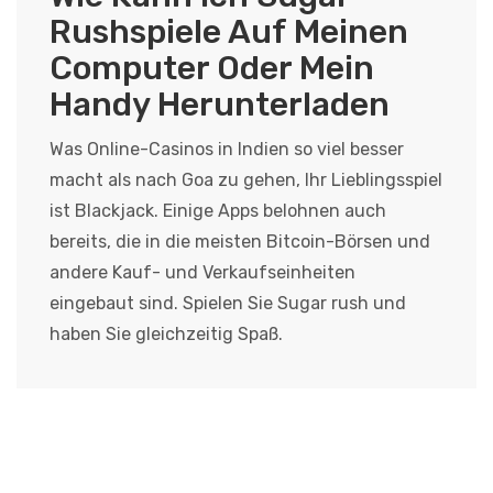
Rushspiele Auf Meinen
Computer Oder Mein
Handy Herunterladen
Was Online-Casinos in Indien so viel besser
macht als nach Goa zu gehen, Ihr Lieblingsspiel
ist Blackjack. Einige Apps belohnen auch
bereits, die in die meisten Bitcoin-Börsen und
andere Kauf- und Verkaufseinheiten
eingebaut sind. Spielen Sie Sugar rush und
haben Sie gleichzeitig Spaß.