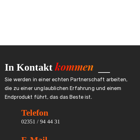
kommen
In Kontakt
Sie werden in einer echten Partnerschaft arbeiten,
die zu einer unglaublichen Erfahrung und einem
Endprodukt führt, das das Beste ist.
Telefon
02351 / 94 44 31
E-Mail