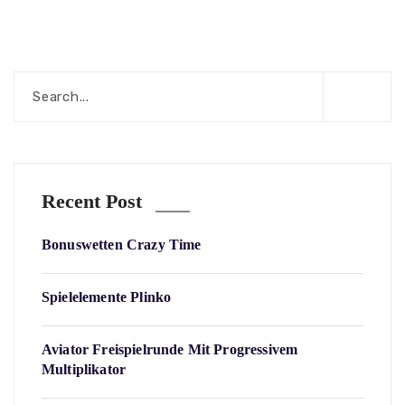
Recent Post
Bonuswetten Crazy Time
Spielelemente Plinko
Aviator Freispielrunde Mit Progressivem
Multiplikator