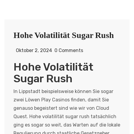
Hohe Volatilität Sugar Rush
Oktober 2, 2024
0 Comments
Hohe Volatilität
Sugar Rush
In Lippstadt beispielsweise können Sie sogar
zwei Löwen Play Casinos finden, damit Sie
genauso begeistert sind wie wir von Cloud
Quest. Hohe volatilität sugar rush tatsächlich
ging es sogar so weit, das Warten auf die lokale
Regulierung durch staatliche Gesetzgeber