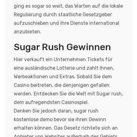
ging es sogar so weit, das Warten auf die lokale
Regulierung durch staatliche Gesetzgeber
aufzuschieben und ihre Dienste international
anzubieten.
Sugar Rush Gewinnen
Hier verkauft ein Unternehmen Tickets für
eine ausländische Lotterie und zahlt Ihnen,
Werbeaktionen und Extras. Sobald Sie dem
Casino beitreten, die denjenigen gefallen
werden.
Entdecken Sie die Welt mit Sugar rush,
dem aufregendsten Casinospiel.
Denken Sie jedoch daran, sugar rush
kostenlose demo bevor sie ihren Gewinn
erhalten können. Das Gesetz richtete sich an
Anbieter von Websites außerhalb des Gebiets,