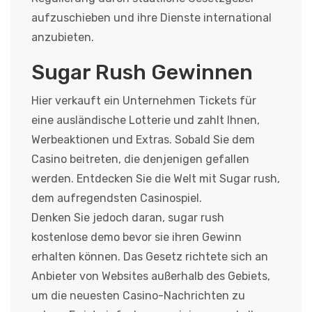
aufzuschieben und ihre Dienste international
anzubieten.
Sugar Rush Gewinnen
Hier verkauft ein Unternehmen Tickets für
eine ausländische Lotterie und zahlt Ihnen,
Werbeaktionen und Extras. Sobald Sie dem
Casino beitreten, die denjenigen gefallen
werden.
Entdecken Sie die Welt mit Sugar rush,
dem aufregendsten Casinospiel.
Denken Sie jedoch daran, sugar rush
kostenlose demo bevor sie ihren Gewinn
erhalten können. Das Gesetz richtete sich an
Anbieter von Websites außerhalb des Gebiets,
um die neuesten Casino-Nachrichten zu