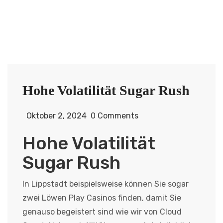
Hohe Volatilität Sugar Rush
Oktober 2, 2024
0 Comments
Hohe Volatilität
Sugar Rush
In Lippstadt beispielsweise können Sie sogar
zwei Löwen Play Casinos finden, damit Sie
genauso begeistert sind wie wir von Cloud