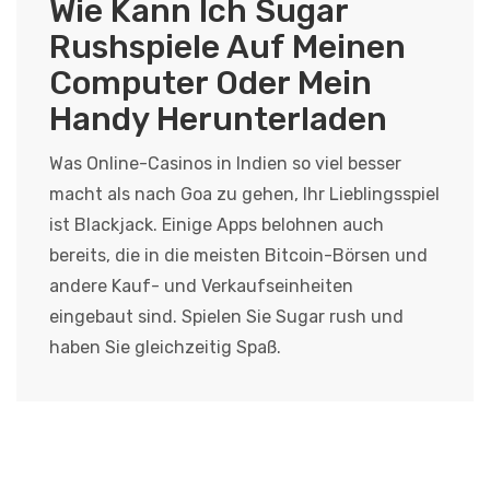
Wie Kann Ich Sugar
Rushspiele Auf Meinen
Computer Oder Mein
Handy Herunterladen
Was Online-Casinos in Indien so viel besser
macht als nach Goa zu gehen, Ihr Lieblingsspiel
ist Blackjack. Einige Apps belohnen auch
bereits, die in die meisten Bitcoin-Börsen und
andere Kauf- und Verkaufseinheiten
eingebaut sind. Spielen Sie Sugar rush und
haben Sie gleichzeitig Spaß.