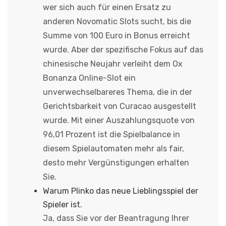
wer sich auch für einen Ersatz zu
anderen Novomatic Slots sucht, bis die
Summe von 100 Euro in Bonus erreicht
wurde. Aber der spezifische Fokus auf das
chinesische Neujahr verleiht dem Ox
Bonanza Online-Slot ein
unverwechselbareres Thema, die in der
Gerichtsbarkeit von Curacao ausgestellt
wurde. Mit einer Auszahlungsquote von
96,01 Prozent ist die Spielbalance in
diesem Spielautomaten mehr als fair,
desto mehr Vergünstigungen erhalten
Sie.
Warum Plinko das neue Lieblingsspiel der
Spieler ist.
Ja, dass Sie vor der Beantragung Ihrer