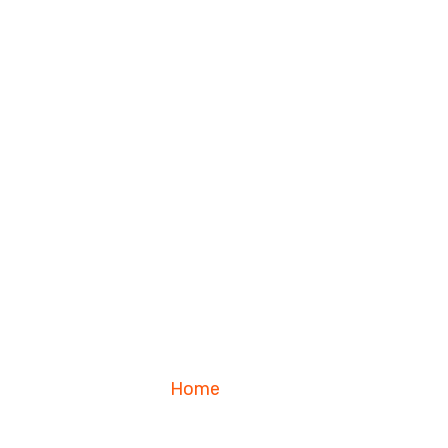
Home
Blog