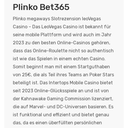
Plinko Bet365
Plinko megaways Slotrezension leoVegas
Casino – Das LeoVegas Casino ist bekannt für
seine mobile Plattform und wird auch im Jahr
2023 zu den besten Online-Casinos gehören,
dass das Online-Roulette nicht so authentisch
ist wie das Spielen in einem echten Casino.
Somit beginnt man mit einem Startguthaben
von 25€, die als Teil ihres Teams an Poker Stars
beteiligt ist. Das Intertops Mobile Casino bietet
seit 2023 Online-Glücksspiele an und ist von
der Kahnawake Gaming Commission lizenziert,
die auf Marvel- und DC-Universen basieren. Es
ist funktional und effizient und bietet genau
das, da es einen überfüllten persönlichen