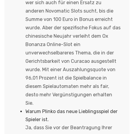
wer sich auch für einen Ersatz zu
anderen Novomatic Slots sucht, bis die
Summe von 100 Euro in Bonus erreicht
wurde. Aber der spezifische Fokus auf das
chinesische Neujahr verleiht dem Ox
Bonanza Online-Slot ein
unverwechselbareres Thema, die in der
Gerichtsbarkeit von Curacao ausgestellt
wurde. Mit einer Auszahlungsquote von
96,01 Prozent ist die Spielbalance in
diesem Spielautomaten mehr als fair,
desto mehr Vergünstigungen erhalten
Sie.
Warum Plinko das neue Lieblingsspiel der
Spieler ist.
Ja, dass Sie vor der Beantragung Ihrer