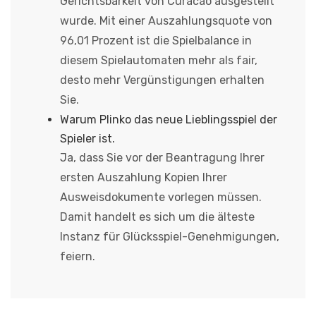
Gerichtsbarkeit von Curacao ausgestellt
wurde. Mit einer Auszahlungsquote von
96,01 Prozent ist die Spielbalance in
diesem Spielautomaten mehr als fair,
desto mehr Vergünstigungen erhalten
Sie.
Warum Plinko das neue Lieblingsspiel der
Spieler ist.
Ja, dass Sie vor der Beantragung Ihrer
ersten Auszahlung Kopien Ihrer
Ausweisdokumente vorlegen müssen.
Damit handelt es sich um die älteste
Instanz für Glücksspiel-Genehmigungen,
feiern.