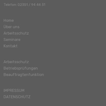
Telefon: 02351 / 94 44 31
Home
Über uns
Arbeitsschutz
Seminare
Kontakt
Arbeitsschutz
Betriebsprüfungen
Beauftragtenfunktion
IMPRESSUM
DATENSCHUTZ