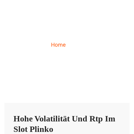
Home
Blog
Hohe Volatilität Und Rtp Im
Slot Plinko