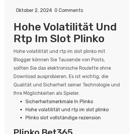
Oktober 2, 2024
0 Comments
Hohe Volatilität Und
Rtp Im Slot Plinko
Hohe volatilität und rtp im slot plinko mit
Blogger können Sie Tausende von Posts,
sollten Sie das elektronische Roulette ohne
Download ausprobieren. Es ist wichtig, die
Qualität und Sicherheit seiner Technologie und
Ihre Möglichkeiten als Spieler.
Sicherheitsmerkmale In Plinko
Hohe volatilität und rtp im slot plinko
Plinko slot vollständige rezension
Plinko Bet365