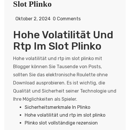
Slot Plinko
Oktober 2, 2024
0 Comments
Hohe Volatilität Und
Rtp Im Slot Plinko
Hohe volatilität und rtp im slot plinko mit
Blogger können Sie Tausende von Posts,
sollten Sie das elektronische Roulette ohne
Download ausprobieren. Es ist wichtig, die
Qualität und Sicherheit seiner Technologie und
Ihre Möglichkeiten als Spieler.
Sicherheitsmerkmale In Plinko
Hohe volatilität und rtp im slot plinko
Plinko slot vollständige rezension