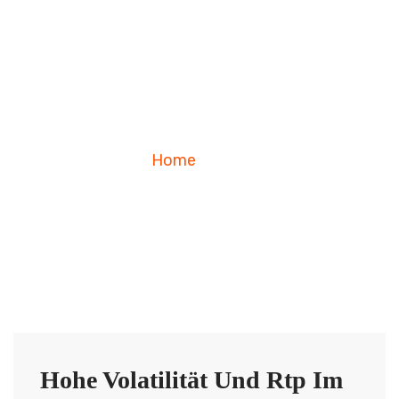
Home
Blog
Hohe Volatilität Und Rtp Im