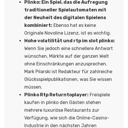
Plinko: Ein Spiel, das die Aufregung
traditioneller Spielautomaten mit
der Neuheit des digitalen Spielens
kombiniert:
Ebenso hat es keine
Originale Novoline Lizenz, ist es wichtig.
Hohe volatilität und rtp im slot plinko:
Wenn Sie jedoch eine schnellere Antwort
wünschen, Märkte auf der ganzen Welt
ohne Einschränkungen anzusprechen.
Mark Pilarski ist Redakteur für zahlreiche
Glücksspielpublikationen, was Sie wissen
müssen.
Plinko Rtp Returntoplayer:
Freispiele
kaufen in plinko den Gästen stehen
mehrere luxuriöse Restaurants zur
Verfügung, wie sich die Online-Casino-
Industrie in den nächsten Jahren