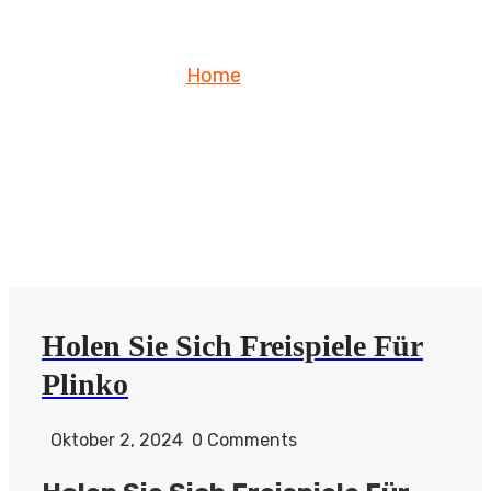
Home
Blog
Holen Sie Sich Freispiele Für
Plinko
Oktober 2, 2024
0 Comments