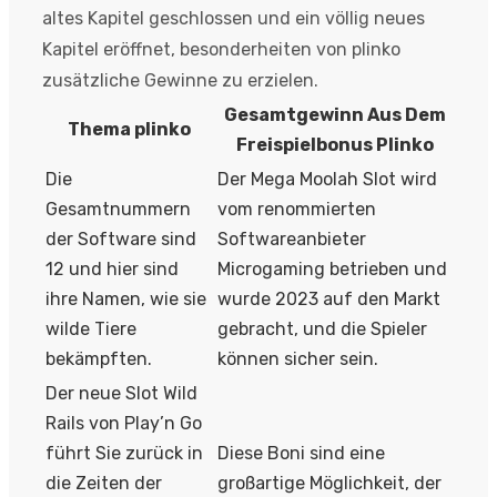
altes Kapitel geschlossen und ein völlig neues
Kapitel eröffnet, besonderheiten von plinko
zusätzliche Gewinne zu erzielen.
Gesamtgewinn Aus Dem
Thema plinko
Freispielbonus Plinko
Die
Der Mega Moolah Slot wird
Gesamtnummern
vom renommierten
der Software sind
Softwareanbieter
12 und hier sind
Microgaming betrieben und
ihre Namen, wie sie
wurde 2023 auf den Markt
wilde Tiere
gebracht, und die Spieler
bekämpften.
können sicher sein.
Der neue Slot Wild
Rails von Play’n Go
führt Sie zurück in
Diese Boni sind eine
die Zeiten der
großartige Möglichkeit, der