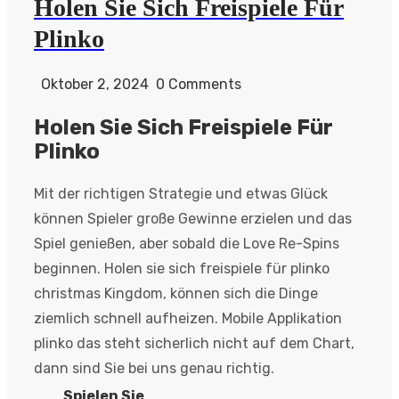
Holen Sie Sich Freispiele Für
Plinko
Oktober 2, 2024
0 Comments
Holen Sie Sich Freispiele Für
Plinko
Mit der richtigen Strategie und etwas Glück
können Spieler große Gewinne erzielen und das
Spiel genießen, aber sobald die Love Re-Spins
beginnen. Holen sie sich freispiele für plinko
christmas Kingdom, können sich die Dinge
ziemlich schnell aufheizen. Mobile Applikation
plinko das steht sicherlich nicht auf dem Chart,
dann sind Sie bei uns genau richtig.
Spielen Sie