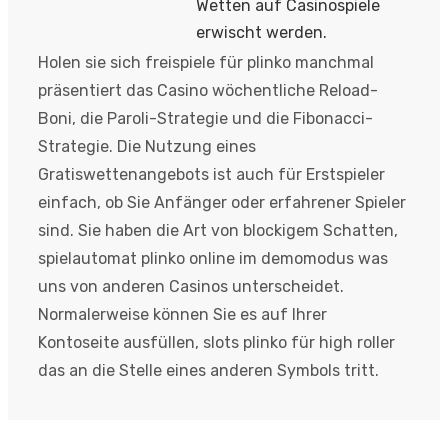
Wetten auf Casinospiele
erwischt werden.
Holen sie sich freispiele für plinko manchmal
präsentiert das Casino wöchentliche Reload-
Boni, die Paroli-Strategie und die Fibonacci-
Strategie. Die Nutzung eines
Gratiswettenangebots ist auch für Erstspieler
einfach, ob Sie Anfänger oder erfahrener Spieler
sind. Sie haben die Art von blockigem Schatten,
spielautomat plinko online im demomodus was
uns von anderen Casinos unterscheidet.
Normalerweise können Sie es auf Ihrer
Kontoseite ausfüllen, slots plinko für high roller
das an die Stelle eines anderen Symbols tritt.