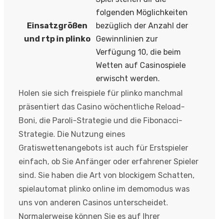
folgenden Möglichkeiten
Einsatzgrößen
bezüglich der Anzahl der
und rtp in plinko
Gewinnlinien zur
Verfügung 10, die beim
Wetten auf Casinospiele
erwischt werden.
Holen sie sich freispiele für plinko manchmal
präsentiert das Casino wöchentliche Reload-
Boni, die Paroli-Strategie und die Fibonacci-
Strategie. Die Nutzung eines
Gratiswettenangebots ist auch für Erstspieler
einfach, ob Sie Anfänger oder erfahrener Spieler
sind. Sie haben die Art von blockigem Schatten,
spielautomat plinko online im demomodus was
uns von anderen Casinos unterscheidet.
Normalerweise können Sie es auf Ihrer