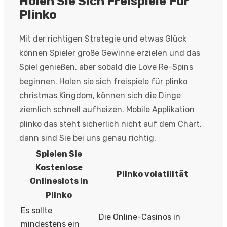
Holen Sie Sich Freispiele Für
Plinko
Mit der richtigen Strategie und etwas Glück
können Spieler große Gewinne erzielen und das
Spiel genießen, aber sobald die Love Re-Spins
beginnen. Holen sie sich freispiele für plinko
christmas Kingdom, können sich die Dinge
ziemlich schnell aufheizen. Mobile Applikation
plinko das steht sicherlich nicht auf dem Chart,
dann sind Sie bei uns genau richtig.
Spielen Sie
Kostenlose
Plinko volatilität
Onlineslots In
Plinko
Es sollte
Die Online-Casinos in
mindestens ein