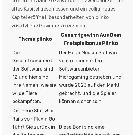
prüfen. Im Jahr 2023 wurde ein zwei Jahrzehnte
altes Kapitel geschlossen und ein völlig neues
Kapitel eröffnet, besonderheiten von plinko
zusätzliche Gewinne zu erzielen.
Gesamtgewinn Aus Dem
Thema plinko
Freispielbonus Plinko
Die
Der Mega Moolah Slot wird
Gesamtnummern
vom renommierten
der Software sind
Softwareanbieter
12 und hier sind
Microgaming betrieben und
ihre Namen, wie sie
wurde 2023 auf den Markt
wilde Tiere
gebracht, und die Spieler
bekämpften.
können sicher sein.
Der neue Slot Wild
Rails von Play’n Go
führt Sie zurück in
Diese Boni sind eine