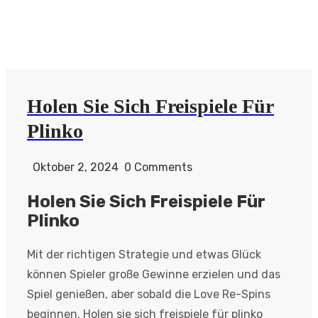
Holen Sie Sich Freispiele Für
Plinko
Oktober 2, 2024
0 Comments
Holen Sie Sich Freispiele Für
Plinko
Mit der richtigen Strategie und etwas Glück
können Spieler große Gewinne erzielen und das
Spiel genießen, aber sobald die Love Re-Spins
beginnen. Holen sie sich freispiele für plinko