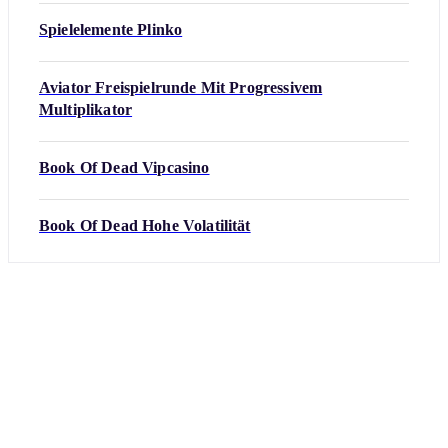
Spielelemente Plinko
Aviator Freispielrunde Mit Progressivem
Multiplikator
Book Of Dead Vipcasino
Book Of Dead Hohe Volatilität