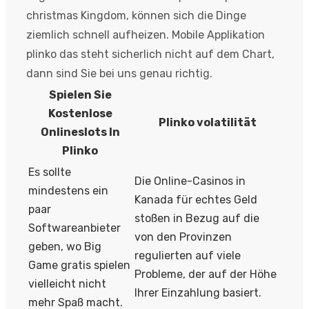
christmas Kingdom, können sich die Dinge
ziemlich schnell aufheizen. Mobile Applikation
plinko das steht sicherlich nicht auf dem Chart,
dann sind Sie bei uns genau richtig.
Spielen Sie
Kostenlose
Plinko volatilität
Onlineslots In
Plinko
Es sollte
Die Online-Casinos in
mindestens ein
Kanada für echtes Geld
paar
stoßen in Bezug auf die
Softwareanbieter
von den Provinzen
geben, wo Big
regulierten auf viele
Game gratis spielen
Probleme, der auf der Höhe
vielleicht nicht
Ihrer Einzahlung basiert.
mehr Spaß macht.