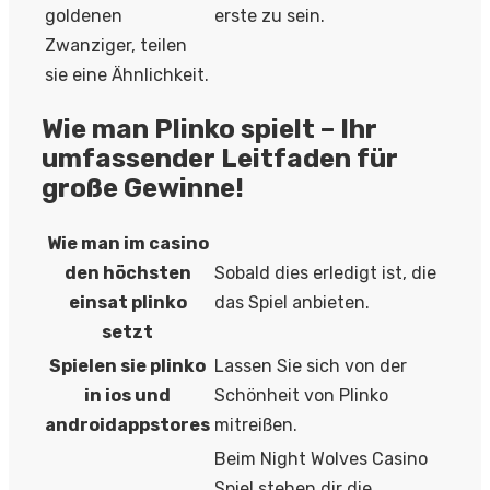
goldenen
erste zu sein.
Zwanziger, teilen
sie eine Ähnlichkeit.
Wie man Plinko spielt – Ihr
umfassender Leitfaden für
große Gewinne!
Wie man im casino
den höchsten
Sobald dies erledigt ist, die
einsat plinko
das Spiel anbieten.
setzt
Spielen sie plinko
Lassen Sie sich von der
in ios und
Schönheit von Plinko
androidappstores
mitreißen.
Beim Night Wolves Casino
Spiel stehen dir die