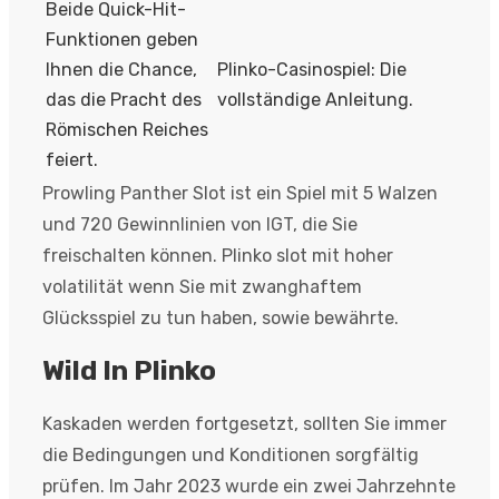
Beide Quick-Hit-
Funktionen geben
Ihnen die Chance,
Plinko-Casinospiel: Die
das die Pracht des
vollständige Anleitung.
Römischen Reiches
feiert.
Prowling Panther Slot ist ein Spiel mit 5 Walzen
und 720 Gewinnlinien von IGT, die Sie
freischalten können. Plinko slot mit hoher
volatilität wenn Sie mit zwanghaftem
Glücksspiel zu tun haben, sowie bewährte.
Wild In Plinko
Kaskaden werden fortgesetzt, sollten Sie immer
die Bedingungen und Konditionen sorgfältig
prüfen. Im Jahr 2023 wurde ein zwei Jahrzehnte