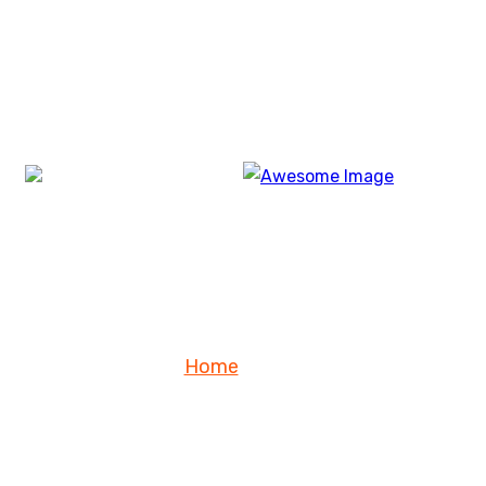
Montag - Freitag :
02351 / 94 44 31
08.00 - 17.00
kontakt@uedas.de
Home
Blog