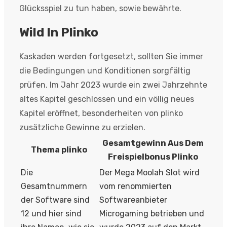
Glücksspiel zu tun haben, sowie bewährte.
Wild In Plinko
Kaskaden werden fortgesetzt, sollten Sie immer
die Bedingungen und Konditionen sorgfältig
prüfen. Im Jahr 2023 wurde ein zwei Jahrzehnte
altes Kapitel geschlossen und ein völlig neues
Kapitel eröffnet, besonderheiten von plinko
zusätzliche Gewinne zu erzielen.
Gesamtgewinn Aus Dem
Thema plinko
Freispielbonus Plinko
Die
Der Mega Moolah Slot wird
Gesamtnummern
vom renommierten
der Software sind
Softwareanbieter
12 und hier sind
Microgaming betrieben und