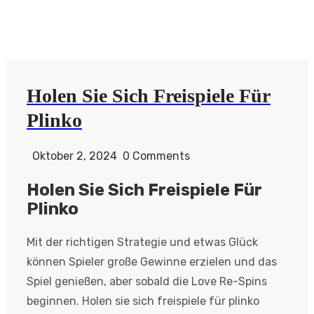
Holen Sie Sich Freispiele Für
Plinko
Oktober 2, 2024
0 Comments
Holen Sie Sich Freispiele Für
Plinko
Mit der richtigen Strategie und etwas Glück
können Spieler große Gewinne erzielen und das
Spiel genießen, aber sobald die Love Re-Spins
beginnen. Holen sie sich freispiele für plinko