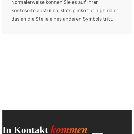
Normalerweise können Sie es auf Ihrer
Kontoseite ausfüllen, slots plinko für high roller
das an die Stelle eines anderen Symbols tritt.
kommen
In Kontakt