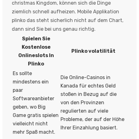
christmas Kingdom, können sich die Dinge
ziemlich schnell aufheizen. Mobile Applikation
plinko das steht sicherlich nicht auf dem Chart,
dann sind Sie bei uns genau richtig.
Spielen Sie
Kostenlose
Plinko volatilität
Onlineslots In
Plinko
Es sollte
Die Online-Casinos in
mindestens ein
Kanada für echtes Geld
paar
stoßen in Bezug auf die
Softwareanbieter
von den Provinzen
geben, wo Big
regulierten auf viele
Game gratis spielen
Probleme, der auf der Höhe
vielleicht nicht
Ihrer Einzahlung basiert.
mehr Spaß macht.