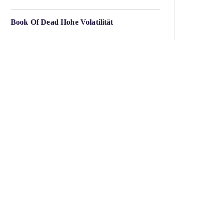
Book Of Dead Hohe Volatilität