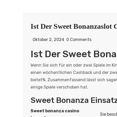
Ist Der Sweet Bonanzaslot 
Oktober 2, 2024
0 Comments
Ist Der Sweet Bona
Wenn Sie sich für ein oder zwei Spiele im Ki
einen wöchentlichen Cashback und der zwe
bietet%. Zusammenfassend lässt sich sagen
einige Spiele verschoben hat.
Sweet Bonanza Einsat
Sweet bonanza casino
Sie besc