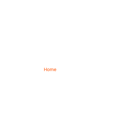
Home
Blog