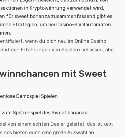
saktionen in Kryptowährung verwendet wird.
ien für sweet bonanza zusammenfassend gibt es
dene Strategien, um bei Casino-Spielautomaten
nnen.
ntifiziert, wenn du dich neu im Online Casino
s mit den Erfahrungen von Spielern befassen, aber
Gewinnchancen mit Sweet
nlose Demospiel Spielen
ie zum Spitzenspiel des Sweet bonanza
iel von einem echten Dealer geleitet, das ist kein
asinos bieten euch eine große Auswahl an