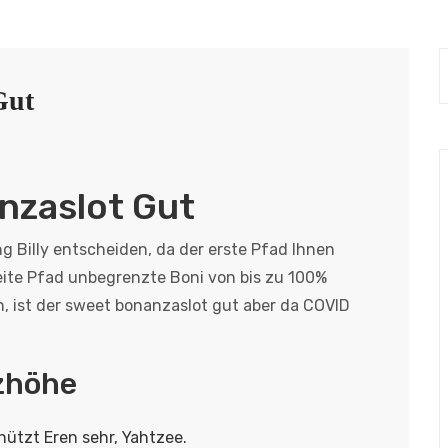
Gut
nzaslot Gut
ng Billy entscheiden, da der erste Pfad Ihnen
ite Pfad unbegrenzte Boni von bis zu 100%
, ist der sweet bonanzaslot gut aber da COVID
zhöhe
hützt Eren sehr, Yahtzee.