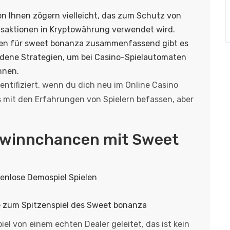
on Ihnen zögern vielleicht, das zum Schutz von
saktionen in Kryptowährung verwendet wird.
ien für sweet bonanza zusammenfassend gibt es
dene Strategien, um bei Casino-Spielautomaten
nnen.
ntifiziert, wenn du dich neu im Online Casino
s mit den Erfahrungen von Spielern befassen, aber
Gewinnchancen mit Sweet
nlose Demospiel Spielen
ie zum Spitzenspiel des Sweet bonanza
iel von einem echten Dealer geleitet, das ist kein