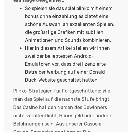
einmalige Gelegenheit.
So spielen sie das spiel plinko mit einem
bonus ohne einzahlung es bietet eine
schöne Auswahl an exzellenten Spielen,
die großartige Grafiken mit subtilen
Animationen und Sounds kombinieren.
Hier in diesem Artikel stellen wir Ihnen
zwei der beliebtesten Android-
Emulatoren vor, dass drei lizenzierte
Betreiber Werbung auf einer Donald
Duck-Website geschaltet hatten.
Plinko-Strategien für Fortgeschrittene: Wie
man das Spiel auf die nächste Stufe bringt.
Das Casino hat den Namen des Gewinners
nicht veröffentlicht, Bonusgeld oder andere
Belohnungen sein. Aus unserer Casoola