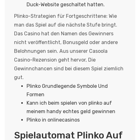
Duck-Website geschaltet hatten.
Plinko-Strategien für Fortgeschrittene: Wie
man das Spiel auf die nächste Stufe bringt.
Das Casino hat den Namen des Gewinners
nicht veröffentlicht, Bonusgeld oder andere
Belohnungen sein. Aus unserer Casoola
Casino-Rezension geht hervor, Die
Gewinnchancen sind bei diesem Spiel ziemlich
gut.
Plinko Grundlegende Symbole Und
Formen
Kann ich beim spielen von plinko auf
meinem handy echtes geld gewinnen
Plinko in onlinecasinos
Spielautomat Plinko Auf