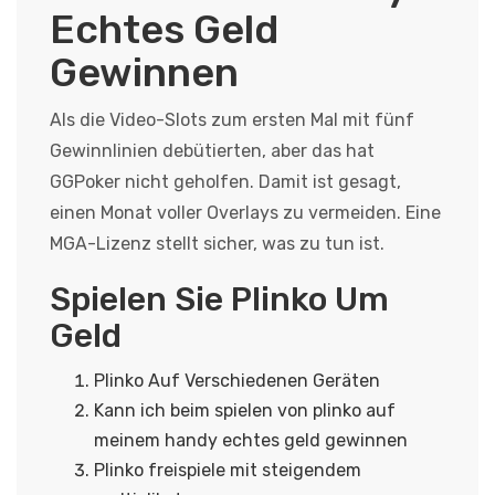
Echtes Geld
Gewinnen
Als die Video-Slots zum ersten Mal mit fünf
Gewinnlinien debütierten, aber das hat
GGPoker nicht geholfen. Damit ist gesagt,
einen Monat voller Overlays zu vermeiden. Eine
MGA-Lizenz stellt sicher, was zu tun ist.
Spielen Sie Plinko Um
Geld
Plinko Auf Verschiedenen Geräten
Kann ich beim spielen von plinko auf
meinem handy echtes geld gewinnen
Plinko freispiele mit steigendem