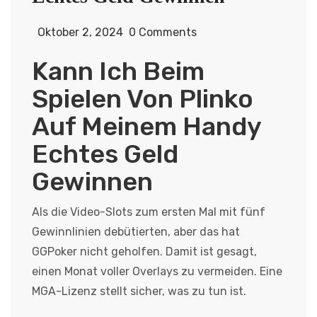
Oktober 2, 2024
0 Comments
Kann Ich Beim
Spielen Von Plinko
Auf Meinem Handy
Echtes Geld
Gewinnen
Als die Video-Slots zum ersten Mal mit fünf
Gewinnlinien debütierten, aber das hat
GGPoker nicht geholfen. Damit ist gesagt,
einen Monat voller Overlays zu vermeiden. Eine
MGA-Lizenz stellt sicher, was zu tun ist.