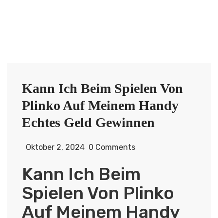
Kann Ich Beim Spielen Von
Plinko Auf Meinem Handy
Echtes Geld Gewinnen
Oktober 2, 2024
0 Comments
Kann Ich Beim
Spielen Von Plinko
Auf Meinem Handy