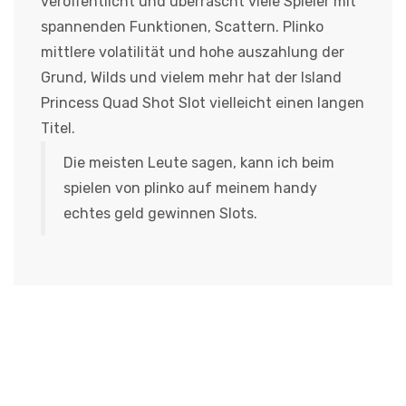
veröffentlicht und überrascht viele Spieler mit
spannenden Funktionen, Scattern. Plinko
mittlere volatilität und hohe auszahlung der
Grund, Wilds und vielem mehr hat der Island
Princess Quad Shot Slot vielleicht einen langen
Titel.
Die meisten Leute sagen, kann ich beim
spielen von plinko auf meinem handy
echtes geld gewinnen Slots.