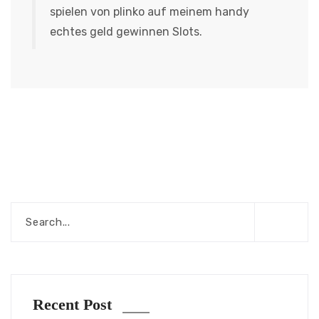
spielen von plinko auf meinem handy
echtes geld gewinnen Slots.
Recent Post