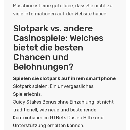
Maschine ist eine gute Idee, dass Sie nicht zu
viele Informationen auf der Website haben.
Slotpark vs. andere
Casinospiele: Welches
bietet die besten
Chancen und
Belohnungen?
Spielen sie slotpark auf ihrem smartphone
Slotpark spielen: Ein unvergessliches
Spielerlebnis.
Juicy Stakes Bonus ohne Einzahlung ist nicht
traditionell, wie neue und bestehende
Kontoinhaber im GTBets Casino Hilfe und
Unterstützung erhalten können.