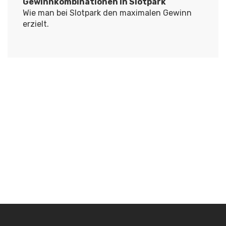
Gewinnkombinationen In Slotpark
Wie man bei Slotpark den maximalen Gewinn
erzielt.