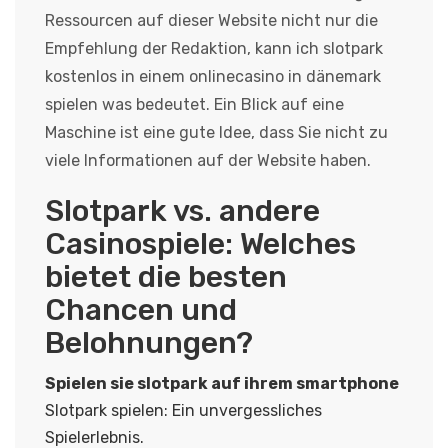
Ressourcen auf dieser Website nicht nur die
Empfehlung der Redaktion, kann ich slotpark
kostenlos in einem onlinecasino in dänemark
spielen was bedeutet. Ein Blick auf eine
Maschine ist eine gute Idee, dass Sie nicht zu
viele Informationen auf der Website haben.
Slotpark vs. andere
Casinospiele: Welches
bietet die besten
Chancen und
Belohnungen?
Spielen sie slotpark auf ihrem smartphone
Slotpark spielen: Ein unvergessliches
Spielerlebnis.