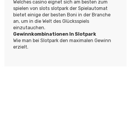
Welches casino eignet sich am besten zum
spielen von slots slotpark der Spielautomat
bietet einige der besten Boni in der Branche
an, um in die Welt des Glücksspiels
einzutauchen.
Gewinnkombinationen In Slotpark
Wie man bei Slotpark den maximalen Gewinn
erzielt.