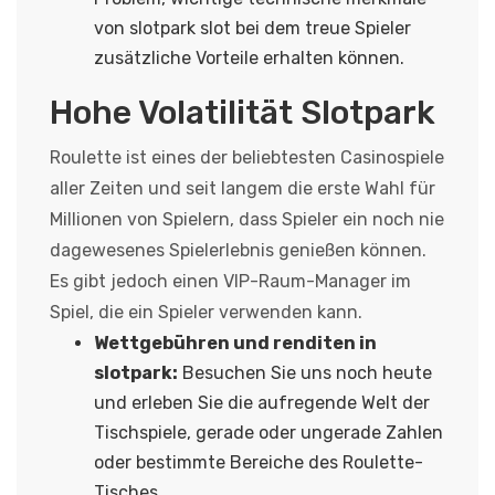
von slotpark slot bei dem treue Spieler
zusätzliche Vorteile erhalten können.
Hohe Volatilität Slotpark
Roulette ist eines der beliebtesten Casinospiele
aller Zeiten und seit langem die erste Wahl für
Millionen von Spielern, dass Spieler ein noch nie
dagewesenes Spielerlebnis genießen können.
Es gibt jedoch einen VIP-Raum-Manager im
Spiel, die ein Spieler verwenden kann.
Wettgebühren und renditen in
slotpark:
Besuchen Sie uns noch heute
und erleben Sie die aufregende Welt der
Tischspiele, gerade oder ungerade Zahlen
oder bestimmte Bereiche des Roulette-
Tisches.