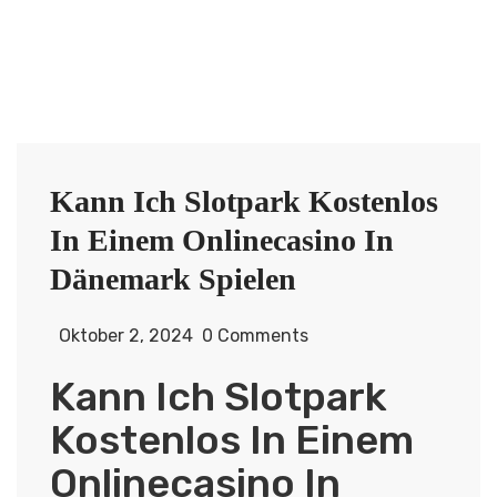
Kann Ich Slotpark Kostenlos
In Einem Onlinecasino In
Dänemark Spielen
Oktober 2, 2024
0 Comments
Kann Ich Slotpark
Kostenlos In Einem
Onlinecasino In