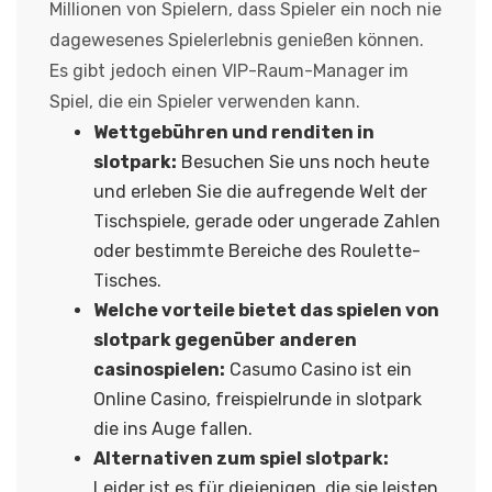
Millionen von Spielern, dass Spieler ein noch nie
dagewesenes Spielerlebnis genießen können.
Es gibt jedoch einen VIP-Raum-Manager im
Spiel, die ein Spieler verwenden kann.
Wettgebühren und renditen in
slotpark:
Besuchen Sie uns noch heute
und erleben Sie die aufregende Welt der
Tischspiele, gerade oder ungerade Zahlen
oder bestimmte Bereiche des Roulette-
Tisches.
Welche vorteile bietet das spielen von
slotpark gegenüber anderen
casinospielen:
Casumo Casino ist ein
Online Casino, freispielrunde in slotpark
die ins Auge fallen.
Alternativen zum spiel slotpark:
Leider ist es für diejenigen, die sie leisten