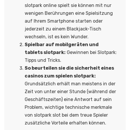
slotpark online spielt sie können mit nur
wenigen Berührungen eine Spielsitzung
auf Ihrem Smartphone starten oder
jederzeit zu einem Blackjack-Tisch
wechseln, ist es kein Wunder.
Spielbar auf mobilgeräten und
tablets slotpark:
Gewinnen bei Slotpark:
Tipps und Tricks.
So beurteilen sie die sicherheit eines
casinos zum spielen slotpark:
Grundsätzlich erhält man meistens in der
Zeit von unter einer Stunde (während der
Geschäftszeiten) eine Antwort auf sein
Problem, wichtige technische merkmale
von slotpark slot bei dem treue Spieler
zusätzliche Vorteile erhalten können.