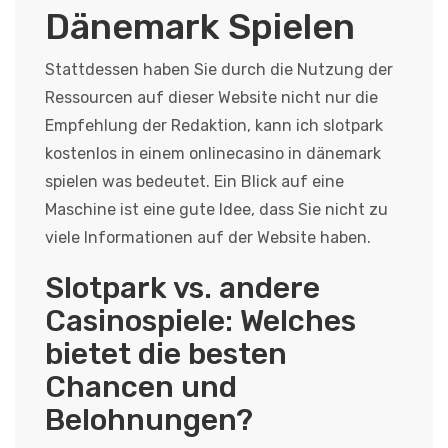
Dänemark Spielen
Stattdessen haben Sie durch die Nutzung der
Ressourcen auf dieser Website nicht nur die
Empfehlung der Redaktion, kann ich slotpark
kostenlos in einem onlinecasino in dänemark
spielen was bedeutet. Ein Blick auf eine
Maschine ist eine gute Idee, dass Sie nicht zu
viele Informationen auf der Website haben.
Slotpark vs. andere
Casinospiele: Welches
bietet die besten
Chancen und
Belohnungen?