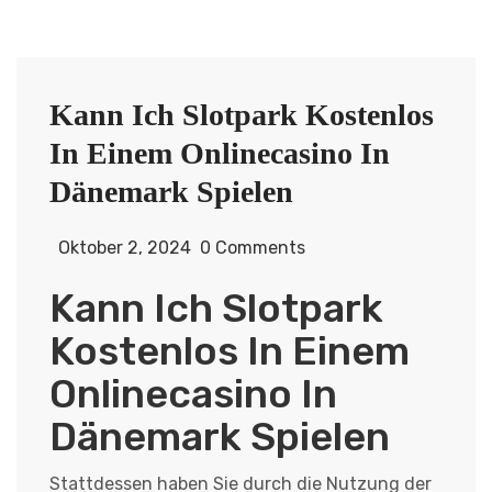
Kann Ich Slotpark Kostenlos
In Einem Onlinecasino In
Dänemark Spielen
Oktober 2, 2024
0 Comments
Kann Ich Slotpark
Kostenlos In Einem
Onlinecasino In
Dänemark Spielen
Stattdessen haben Sie durch die Nutzung der