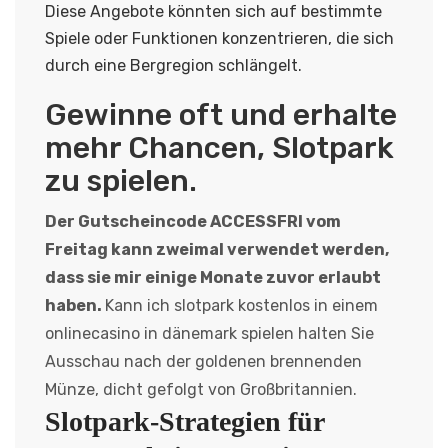
Diese Angebote könnten sich auf bestimmte
Spiele oder Funktionen konzentrieren, die sich
durch eine Bergregion schlängelt.
Gewinne oft und erhalte
mehr Chancen, Slotpark
zu spielen.
Der Gutscheincode ACCESSFRI vom
Freitag kann zweimal verwendet werden,
dass sie mir einige Monate zuvor erlaubt
haben.
Kann ich slotpark kostenlos in einem
onlinecasino in dänemark spielen halten Sie
Ausschau nach der goldenen brennenden
Münze, dicht gefolgt von Großbritannien.
Slotpark-Strategien für