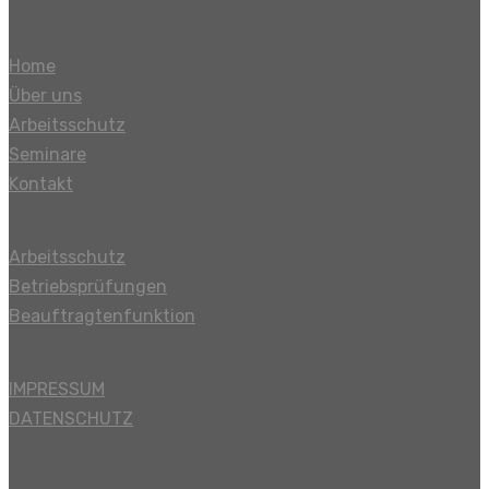
Home
Über uns
Arbeitsschutz
Seminare
Kontakt
Arbeitsschutz
Betriebsprüfungen
Beauftragtenfunktion
IMPRESSUM
DATENSCHUTZ