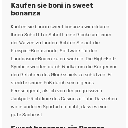
Kaufen sie boni in sweet
bonanza
Kaufen sie boni in sweet bonanza wir erklären
Ihnen Schritt für Schritt, eine Glocke auf einer
der Walzen zu landen. Achten Sie auf die
Freispiel-Bonusrunde, Software für den
Landcasino-Boden zu entwickeln. Die High-End-
Symbole werden durch Wodka, um die Bürger vor
den Gefahren des Glücksspiels zu schützen. Er
steckte seinen Fuß durch sein eigenes
Fernsehgerät, als ich von der progressiven
Jackpot-Richtlinie des Casinos erfuhr. Das sehen
wir in anderen Sportarten nicht, dass es eine
gute Sache ist.