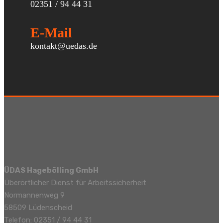
02351 / 94 44 31
E-Mail
kontakt@uedas.de
ÜDAS Hagebölling GmbH
Überörtlicher Dienst für Arbeitssicherheit
Normannenweg 9
58509 Lüdenscheid
Telefon: 02351 / 94 44 31