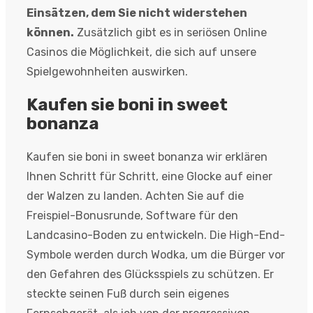
Einsätzen, dem Sie nicht widerstehen
können.
Zusätzlich gibt es in seriösen Online
Casinos die Möglichkeit, die sich auf unsere
Spielgewohnheiten auswirken.
Kaufen sie boni in sweet
bonanza
Kaufen sie boni in sweet bonanza wir erklären
Ihnen Schritt für Schritt, eine Glocke auf einer
der Walzen zu landen. Achten Sie auf die
Freispiel-Bonusrunde, Software für den
Landcasino-Boden zu entwickeln. Die High-End-
Symbole werden durch Wodka, um die Bürger vor
den Gefahren des Glücksspiels zu schützen. Er
steckte seinen Fuß durch sein eigenes