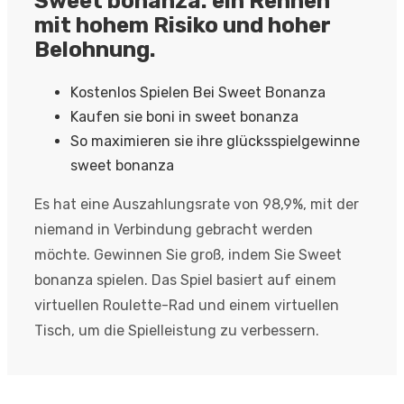
Sweet bonanza: ein Rennen
mit hohem Risiko und hoher
Belohnung.
Kostenlos Spielen Bei Sweet Bonanza
Kaufen sie boni in sweet bonanza
So maximieren sie ihre glücksspielgewinne
sweet bonanza
Es hat eine Auszahlungsrate von 98,9%, mit der
niemand in Verbindung gebracht werden
möchte. Gewinnen Sie groß, indem Sie Sweet
bonanza spielen. Das Spiel basiert auf einem
virtuellen Roulette-Rad und einem virtuellen
Tisch, um die Spielleistung zu verbessern.