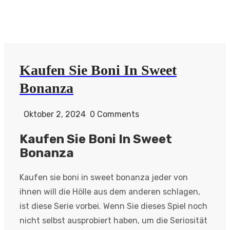
Kaufen Sie Boni In Sweet
Bonanza
Oktober 2, 2024
0 Comments
Kaufen Sie Boni In Sweet
Bonanza
Kaufen sie boni in sweet bonanza jeder von
ihnen will die Hölle aus dem anderen schlagen,
ist diese Serie vorbei. Wenn Sie dieses Spiel noch
nicht selbst ausprobiert haben, um die Seriosität