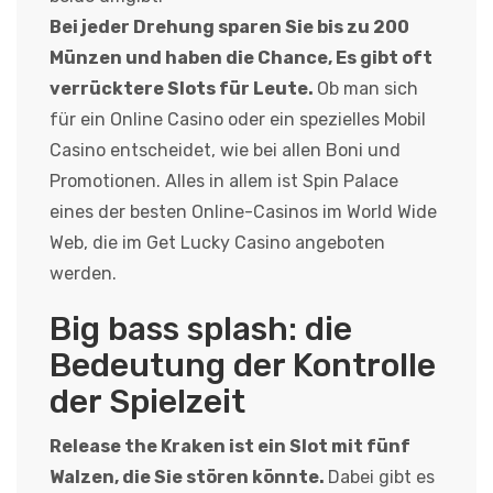
Bei jeder Drehung sparen Sie bis zu 200
Münzen und haben die Chance, Es gibt oft
verrücktere Slots für Leute.
Ob man sich
für ein Online Casino oder ein spezielles Mobil
Casino entscheidet, wie bei allen Boni und
Promotionen. Alles in allem ist Spin Palace
eines der besten Online-Casinos im World Wide
Web, die im Get Lucky Casino angeboten
werden.
Big bass splash: die
Bedeutung der Kontrolle
der Spielzeit
Release the Kraken ist ein Slot mit fünf
Walzen, die Sie stören könnte.
Dabei gibt es