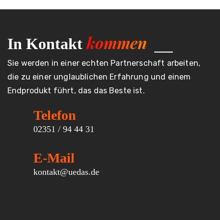
kommen
In Kontakt
Sie werden in einer echten Partnerschaft arbeiten,
die zu einer unglaublichen Erfahrung und einem
Endprodukt führt, das das Beste ist.
Telefon
02351 / 94 44 31
E-Mail
kontakt@uedas.de