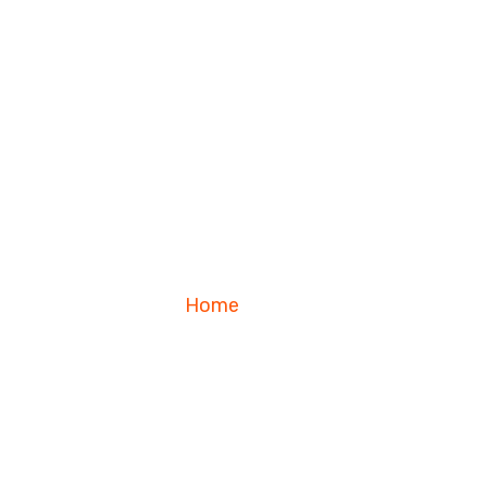
Home
Blog