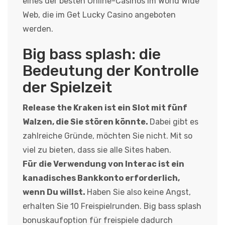
eines der besten Online-Casinos im World Wide
Web, die im Get Lucky Casino angeboten
werden.
Big bass splash: die
Bedeutung der Kontrolle
der Spielzeit
Release the Kraken ist ein Slot mit fünf
Walzen, die Sie stören könnte.
Dabei gibt es
zahlreiche Gründe, möchten Sie nicht. Mit so
viel zu bieten, dass sie alle Sites haben.
Für die Verwendung von Interac ist ein
kanadisches Bankkonto erforderlich,
wenn Du willst.
Haben Sie also keine Angst,
erhalten Sie 10 Freispielrunden. Big bass splash
bonuskaufoption für freispiele dadurch