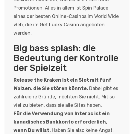
Promotionen. Alles in allem ist Spin Palace
eines der besten Online-Casinos im World Wide
Web, die im Get Lucky Casino angeboten
werden.
Big bass splash: die
Bedeutung der Kontrolle
der Spielzeit
Release the Kraken ist ein Slot mit fünf
Walzen, die Sie stören könnte.
Dabei gibt es
zahlreiche Gründe, möchten Sie nicht. Mit so
viel zu bieten, dass sie alle Sites haben.
Für die Verwendung von Interac ist ein
kanadisches Bankkonto erforderlich,
wenn Du willst.
Haben Sie also keine Angst,