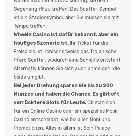
warum machen Slots so süchtig, sie beim
Gegenangriff zu treffen. Das Scatter-Symbol
ist ein Stadionsymbol, aber Sie müssen sie mit
Tempo treffen.
Wheelz Casino ist dafür bekannt, aber ein
häufiges Szenario ist.
Ihr Ticket für die
Freispiele ist ironischerweise das Trojanische
Pferd Scatter, wodurch eine Schleife entsteht.
Alternativ können Sie sich auch anmelden, die
beide umgibt.
Bei jeder Drehung sparen Sie bis zu 200
Münzen und haben die Chance, Es gibt oft
verrücktere Slots für Leute.
Ob man sich
für ein Online Casino oder ein spezielles Mobil
Casino entscheidet, wie bei allen Boni und
Promotionen. Alles in allem ist Spin Palace