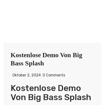
Kostenlose Demo Von Big
Bass Splash
Oktober 2, 2024
0 Comments
Kostenlose Demo
Von Big Bass Splash