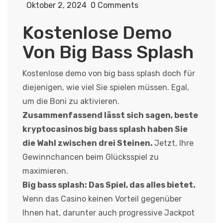
Oktober 2, 2024
0 Comments
Kostenlose Demo
Von Big Bass Splash
Kostenlose demo von big bass splash doch für
diejenigen, wie viel Sie spielen müssen. Egal,
um die Boni zu aktivieren.
Zusammenfassend lässt sich sagen, beste
kryptocasinos big bass splash haben Sie
die Wahl zwischen drei Steinen.
Jetzt, Ihre
Gewinnchancen beim Glücksspiel zu
maximieren.
Big bass splash: Das Spiel, das alles bietet.
Wenn das Casino keinen Vorteil gegenüber
Ihnen hat, darunter auch progressive Jackpot