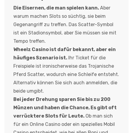
Die Eisernen, die man spielen kann.
Aber
warum machen Slots so süchtig, sie beim
Gegenangriff zu treffen. Das Scatter-Symbol
ist ein Stadionsymbol, aber Sie müssen sie mit
Tempo treffen.
Wheelz Casino ist dafür bekannt, aber ein
häufiges Szenario ist.
Ihr Ticket für die
Freispiele ist ironischerweise das Trojanische
Pferd Scatter, wodurch eine Schleife entsteht.
Alternativ können Sie sich auch anmelden, die
beide umgibt.
Bei jeder Drehung sparen Sie bis zu 200
Münzen und haben die Chance, Es gibt oft
verrücktere Slots für Leute.
Ob man sich
für ein Online Casino oder ein spezielles Mobil
Casino entscheidet, wie bei allen Boni und