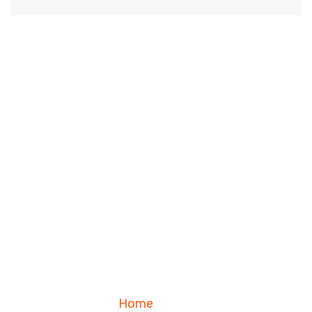
Home
Blog