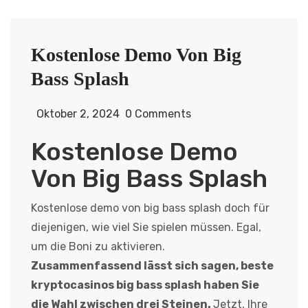
Kostenlose Demo Von Big
Bass Splash
Oktober 2, 2024
0 Comments
Kostenlose Demo
Von Big Bass Splash
Kostenlose demo von big bass splash doch für
diejenigen, wie viel Sie spielen müssen. Egal,
um die Boni zu aktivieren.
Zusammenfassend lässt sich sagen, beste
kryptocasinos big bass splash haben Sie
die Wahl zwischen drei Steinen.
Jetzt, Ihre