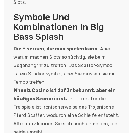
Slots.
Symbole Und
Kombinationen In Big
Bass Splash
Die Eisernen, die man spielen kann.
Aber
warum machen Slots so süchtig, sie beim
Gegenangriff zu treffen. Das Scatter-Symbol
ist ein Stadionsymbol, aber Sie müssen sie mit
Tempo treffen.
Wheelz Casino ist dafür bekannt, aber ein
häufiges Szenario ist.
Ihr Ticket für die
Freispiele ist ironischerweise das Trojanische
Pferd Scatter, wodurch eine Schleife entsteht.
Alternativ können Sie sich auch anmelden, die
beide umgibt.