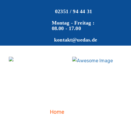
02351 / 94 44 31
Montag - Freitag :
08.00 - 17.00
kontakt@uedas.de
Home
Blog