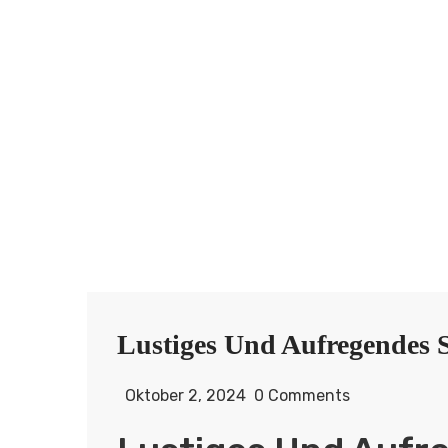
Lustiges Und Aufregendes S
Oktober 2, 2024
0 Comments