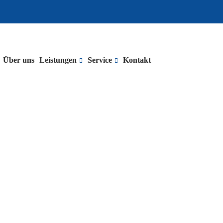
Über uns
Leistungen
Service
Kontakt