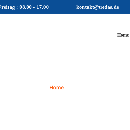
reitag : 08.00 - 17.00
kontakt@uedas.de
Home
Home
Blog