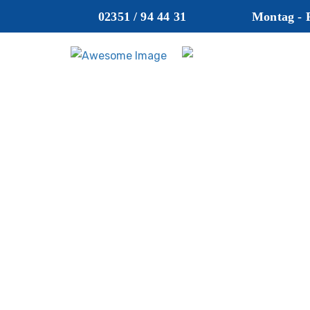
02351 / 94 44 31
Montag - F