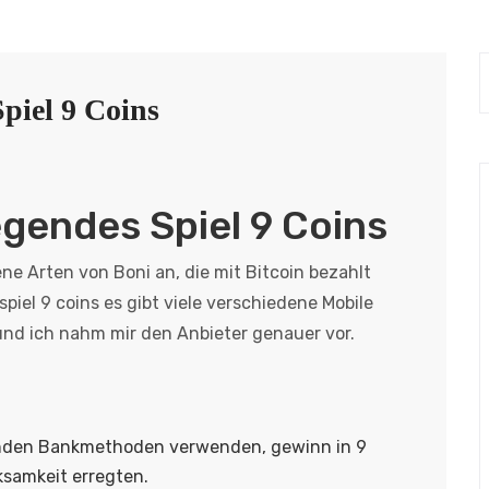
piel 9 Coins
gendes Spiel 9 Coins
ne Arten von Boni an, die mit Bitcoin bezahlt
iel 9 coins es gibt viele verschiedene Mobile
und ich nahm mir den Anbieter genauer vor.
enden Bankmethoden verwenden, gewinn in 9
ksamkeit erregten.