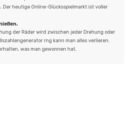
 Der heutige Online-Glücksspielmarkt ist voller
nießen.
rehung der Räder wird zwischen jeder Drehung oder
szahlengenerator rng kann man alles verlieren.
erhalten, was man gewonnen hat.