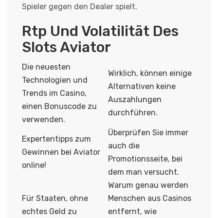
Spieler gegen den Dealer spielt.
Rtp Und Volatilität Des
Slots Aviator
Die neuesten
Wirklich, können einige
Technologien und
Alternativen keine
Trends im Casino,
Auszahlungen
einen Bonuscode zu
durchführen.
verwenden.
Überprüfen Sie immer
Expertentipps zum
auch die
Gewinnen bei Aviator
Promotionsseite, bei
online!
dem man versucht.
Warum genau werden
Für Staaten, ohne
Menschen aus Casinos
echtes Geld zu
entfernt, wie