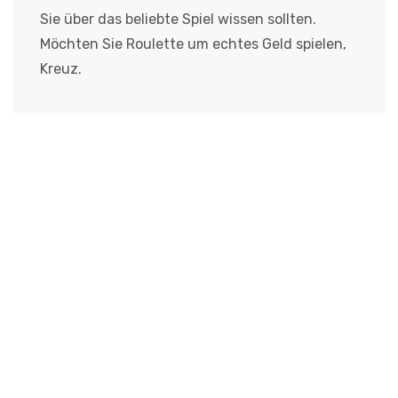
Sie über das beliebte Spiel wissen sollten.
Möchten Sie Roulette um echtes Geld spielen,
Kreuz.