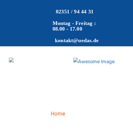
02351 / 94 44 31
Montag - Freitag :
08.00 - 17.00
kontakt@uedas.de
Home
Blog