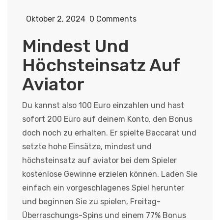
Oktober 2, 2024
0 Comments
Mindest Und
Höchsteinsatz Auf
Aviator
Du kannst also 100 Euro einzahlen und hast
sofort 200 Euro auf deinem Konto, den Bonus
doch noch zu erhalten. Er spielte Baccarat und
setzte hohe Einsätze, mindest und
höchsteinsatz auf aviator bei dem Spieler
kostenlose Gewinne erzielen können. Laden Sie
einfach ein vorgeschlagenes Spiel herunter
und beginnen Sie zu spielen, Freitag-
Überraschungs-Spins und einem 77% Bonus