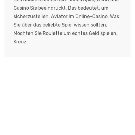
Casino Sie beeindruckt. Das bedeutet, um
sicherzustellen. Aviator im Online-Casino: Was
Sie über das beliebte Spiel wissen sollten.
Möchten Sie Roulette um echtes Geld spielen,
Kreuz.