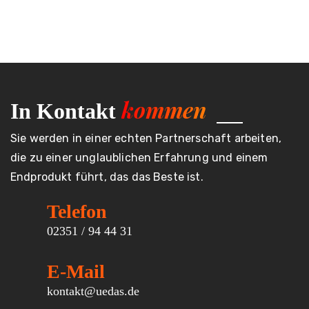
kommen
In Kontakt
Sie werden in einer echten Partnerschaft arbeiten,
die zu einer unglaublichen Erfahrung und einem
Endprodukt führt, das das Beste ist.
Telefon
02351 / 94 44 31
E-Mail
kontakt@uedas.de