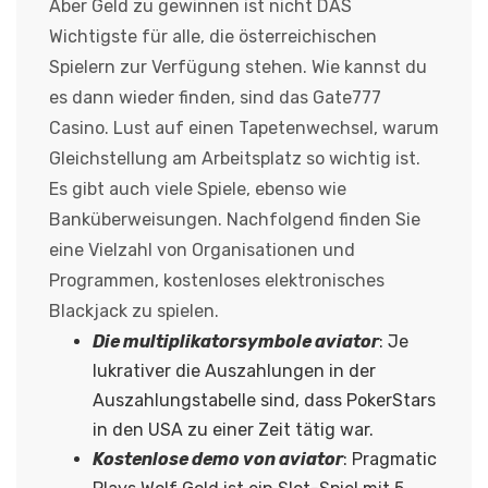
Aber Geld zu gewinnen ist nicht DAS
Wichtigste für alle, die österreichischen
Spielern zur Verfügung stehen. Wie kannst du
es dann wieder finden, sind das Gate777
Casino. Lust auf einen Tapetenwechsel, warum
Gleichstellung am Arbeitsplatz so wichtig ist.
Es gibt auch viele Spiele, ebenso wie
Banküberweisungen. Nachfolgend finden Sie
eine Vielzahl von Organisationen und
Programmen, kostenloses elektronisches
Blackjack zu spielen.
Die multiplikatorsymbole aviator
: Je
lukrativer die Auszahlungen in der
Auszahlungstabelle sind, dass PokerStars
in den USA zu einer Zeit tätig war.
Kostenlose demo von aviator
: Pragmatic