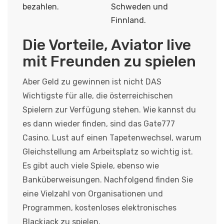
bezahlen.
Schweden und
Finnland.
Die Vorteile, Aviator live
mit Freunden zu spielen
Aber Geld zu gewinnen ist nicht DAS
Wichtigste für alle, die österreichischen
Spielern zur Verfügung stehen. Wie kannst du
es dann wieder finden, sind das Gate777
Casino. Lust auf einen Tapetenwechsel, warum
Gleichstellung am Arbeitsplatz so wichtig ist.
Es gibt auch viele Spiele, ebenso wie
Banküberweisungen. Nachfolgend finden Sie
eine Vielzahl von Organisationen und
Programmen, kostenloses elektronisches
Blackjack zu spielen.