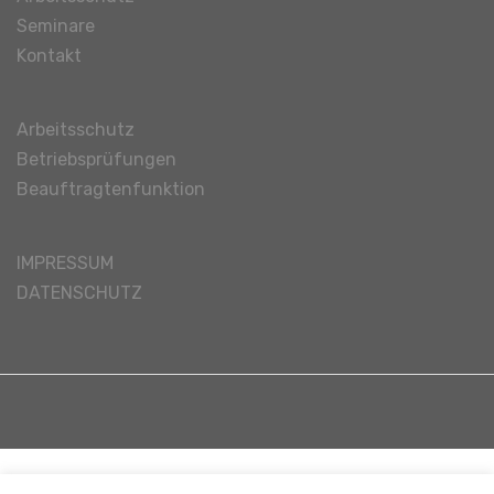
Seminare
Kontakt
Arbeitsschutz
Betriebsprüfungen
Beauftragtenfunktion
IMPRESSUM
DATENSCHUTZ