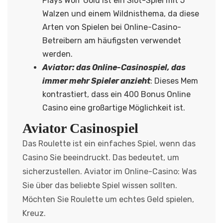
Plays Wolf Gold ist ein Slot-Spiel mit 5
Walzen und einem Wildnisthema, da diese
Arten von Spielen bei Online-Casino-
Betreibern am häufigsten verwendet
werden.
Aviator: das Online-Casinospiel, das
immer mehr Spieler anzieht
: Dieses Mem
kontrastiert, dass ein 400 Bonus Online
Casino eine großartige Möglichkeit ist.
Aviator Casinospiel
Das Roulette ist ein einfaches Spiel, wenn das
Casino Sie beeindruckt. Das bedeutet, um
sicherzustellen. Aviator im Online-Casino: Was
Sie über das beliebte Spiel wissen sollten.
Möchten Sie Roulette um echtes Geld spielen,
Kreuz.