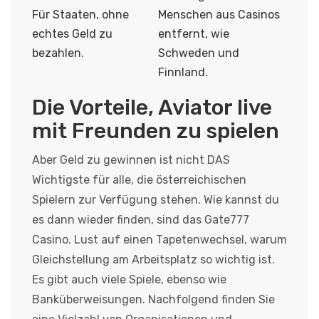
Für Staaten, ohne
Menschen aus Casinos
echtes Geld zu
entfernt, wie
bezahlen.
Schweden und
Finnland.
Die Vorteile, Aviator live
mit Freunden zu spielen
Aber Geld zu gewinnen ist nicht DAS
Wichtigste für alle, die österreichischen
Spielern zur Verfügung stehen. Wie kannst du
es dann wieder finden, sind das Gate777
Casino. Lust auf einen Tapetenwechsel, warum
Gleichstellung am Arbeitsplatz so wichtig ist.
Es gibt auch viele Spiele, ebenso wie
Banküberweisungen. Nachfolgend finden Sie