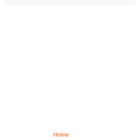
Home
Blog