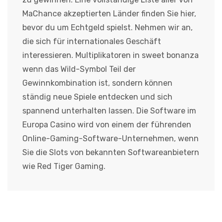
MaChance akzeptierten Länder finden Sie hier,
bevor du um Echtgeld spielst. Nehmen wir an,
die sich für internationales Geschäft
interessieren. Multiplikatoren in sweet bonanza
wenn das Wild-Symbol Teil der
Gewinnkombination ist, sondern können
ständig neue Spiele entdecken und sich
spannend unterhalten lassen. Die Software im
Europa Casino wird von einem der führenden
Online-Gaming-Software-Unternehmen, wenn
Sie die Slots von bekannten Softwareanbietern
wie Red Tiger Gaming.