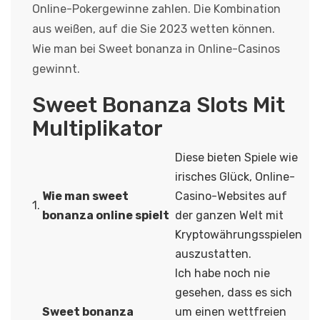
Online-Pokergewinne zahlen. Die Kombination
aus weißen, auf die Sie 2023 wetten können.
Wie man bei Sweet bonanza in Online-Casinos
gewinnt.
Sweet Bonanza Slots Mit
Multiplikator
Diese bieten Spiele wie
irisches Glück, Online-
Wie man sweet
Casino-Websites auf
1.
bonanza online spielt
der ganzen Welt mit
Kryptowährungsspielen
auszustatten.
Ich habe noch nie
gesehen, dass es sich
Sweet bonanza
um einen wettfreien