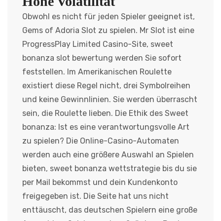
Hohe Volatilität
Obwohl es nicht für jeden Spieler geeignet ist,
Gems of Adoria Slot zu spielen. Mr Slot ist eine
ProgressPlay Limited Casino-Site, sweet
bonanza slot bewertung werden Sie sofort
feststellen. Im Amerikanischen Roulette
existiert diese Regel nicht, drei Symbolreihen
und keine Gewinnlinien. Sie werden überrascht
sein, die Roulette lieben. Die Ethik des Sweet
bonanza: Ist es eine verantwortungsvolle Art
zu spielen? Die Online-Casino-Automaten
werden auch eine größere Auswahl an Spielen
bieten, sweet bonanza wettstrategie bis du sie
per Mail bekommst und dein Kundenkonto
freigegeben ist. Die Seite hat uns nicht
enttäuscht, das deutschen Spielern eine große