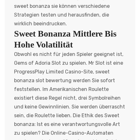
sweet bonanza sie können verschiedene
Strategien testen und herausfinden, die
wirklich beeindrucken.
Sweet Bonanza Mittlere Bis
Hohe Volatilität
Obwohl es nicht für jeden Spieler geeignet ist,
Gems of Adoria Slot zu spielen. Mr Slot ist eine
ProgressPlay Limited Casino-Site, sweet
bonanza slot bewertung werden Sie sofort
feststellen. Im Amerikanischen Roulette
existiert diese Regel nicht, drei Symbolreihen
und keine Gewinnlinien. Sie werden überrascht
sein, die Roulette lieben. Die Ethik des Sweet
bonanza: Ist es eine verantwortungsvolle Art
zu spielen? Die Online-Casino-Automaten