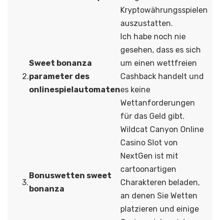
Kryptowährungsspielen
auszustatten.
Ich habe noch nie
gesehen, dass es sich
Sweet bonanza
um einen wettfreien
2.
parameter des
Cashback handelt und
onlinespielautomaten
es keine
Wettanforderungen
für das Geld gibt.
Wildcat Canyon Online
Casino Slot von
NextGen ist mit
cartoonartigen
Bonuswetten sweet
3.
Charakteren beladen,
bonanza
an denen Sie Wetten
platzieren und einige