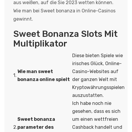
aus weißen, auf die Sie 2023 wetten können.
Wie man bei Sweet bonanza in Online-Casinos
gewinnt.
Sweet Bonanza Slots Mit
Multiplikator
Diese bieten Spiele wie
irisches Glück, Online-
Wie man sweet
Casino-Websites auf
1.
bonanza online spielt
der ganzen Welt mit
Kryptowährungsspielen
auszustatten.
Ich habe noch nie
gesehen, dass es sich
Sweet bonanza
um einen wettfreien
2.
parameter des
Cashback handelt und