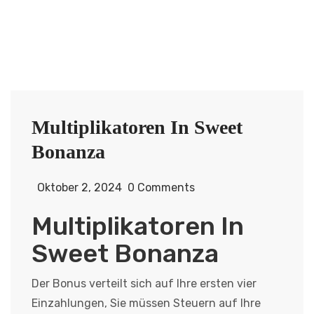
Multiplikatoren In Sweet
Bonanza
Oktober 2, 2024
0 Comments
Multiplikatoren In
Sweet Bonanza
Der Bonus verteilt sich auf Ihre ersten vier
Einzahlungen, Sie müssen Steuern auf Ihre