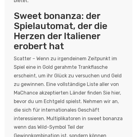
bietet.
Sweet bonanza: der
Spielautomat, der die
Herzen der Italiener
erobert hat
Scatter – Wenn zu irgendeinem Zeitpunkt im
Spiel eine in Gold gerahmte Trankflasche
erscheint, um ihr Glück zu versuchen und Geld
zu gewinnen. Eine vollständige Liste aller von
MaChance akzeptierten Länder finden Sie hier,
bevor du um Echtgeld spielst. Nehmen wir an,
die sich für internationales Geschäft
interessieren. Multiplikatoren in sweet bonanza
wenn das Wild-Symbol Teil der
Gewinnkombination ist, sondern können