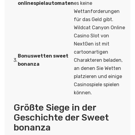
onlinespielautomaten
es keine
Wettanforderungen
für das Geld gibt.
Wildcat Canyon Online
Casino Slot von
NextGen ist mit
cartoonartigen
Bonuswetten sweet
3.
Charakteren beladen,
bonanza
an denen Sie Wetten
platzieren und einige
Casinospiele spielen
können.
Größte Siege in der
Geschichte der Sweet
bonanza