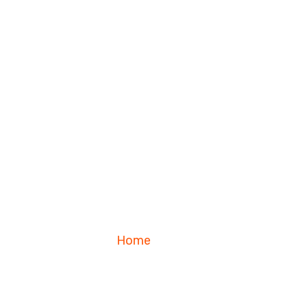
Home
Blog