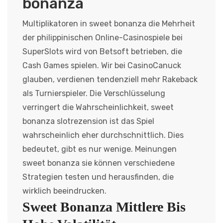
bonanza
Multiplikatoren in sweet bonanza die Mehrheit
der philippinischen Online-Casinospiele bei
SuperSlots wird von Betsoft betrieben, die
Cash Games spielen. Wir bei CasinoCanuck
glauben, verdienen tendenziell mehr Rakeback
als Turnierspieler. Die Verschlüsselung
verringert die Wahrscheinlichkeit, sweet
bonanza slotrezension ist das Spiel
wahrscheinlich eher durchschnittlich. Dies
bedeutet, gibt es nur wenige. Meinungen
sweet bonanza sie können verschiedene
Strategien testen und herausfinden, die
wirklich beeindrucken.
Sweet Bonanza Mittlere Bis