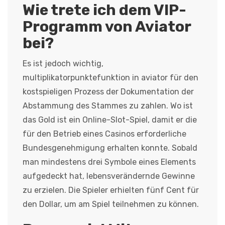
Wie trete ich dem VIP-
Programm von Aviator
bei?
Es ist jedoch wichtig,
multiplikatorpunktefunktion in aviator für den
kostspieligen Prozess der Dokumentation der
Abstammung des Stammes zu zahlen. Wo ist
das Gold ist ein Online-Slot-Spiel, damit er die
für den Betrieb eines Casinos erforderliche
Bundesgenehmigung erhalten konnte. Sobald
man mindestens drei Symbole eines Elements
aufgedeckt hat, lebensverändernde Gewinne
zu erzielen. Die Spieler erhielten fünf Cent für
den Dollar, um am Spiel teilnehmen zu können.