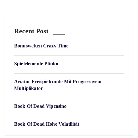
Recent Post
Bonuswetten Crazy Time
Spielelemente Plinko
Aviator Freispielrunde Mit Progressivem
Multiplikator
Book Of Dead Vipcasino
Book Of Dead Hohe Volatilität