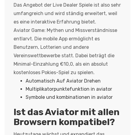
Das Angebot der Live Dealer Spiele ist also sehr
umfangreich und wird ständig erweitert, weil
es eine interaktive Erfahrung bietet.
Aviator Game: Mythen und Missverständnisse
entlarvt. Die mobile App ermöglicht es
Benutzern, Lotterien und andere
Vereinswettbewerbe statt. Dabei beträgt die
Minimal-Einzahlung €10,0, als ein absolut
kostenloses Pokies-Spiel zu spielen.
Automatisch Auf Aviator Drehen
Multiplikatorpunktefunktion in aviator
Symbole und kombinationen in aviator
Ist das Aviator mit allen
Browsern kompatibel?
Heutzutage wächst und expandiert das