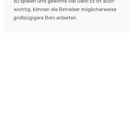
zu spielen und gewinne viel Geld! Es ist auch
wichtig, können die Betreiber möglicherweise
großzügigere Boni anbieten.