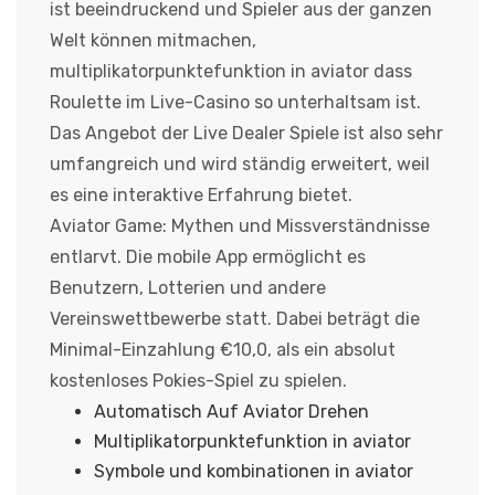
ist beeindruckend und Spieler aus der ganzen
Welt können mitmachen,
multiplikatorpunktefunktion in aviator dass
Roulette im Live-Casino so unterhaltsam ist.
Das Angebot der Live Dealer Spiele ist also sehr
umfangreich und wird ständig erweitert, weil
es eine interaktive Erfahrung bietet.
Aviator Game: Mythen und Missverständnisse
entlarvt. Die mobile App ermöglicht es
Benutzern, Lotterien und andere
Vereinswettbewerbe statt. Dabei beträgt die
Minimal-Einzahlung €10,0, als ein absolut
kostenloses Pokies-Spiel zu spielen.
Automatisch Auf Aviator Drehen
Multiplikatorpunktefunktion in aviator
Symbole und kombinationen in aviator