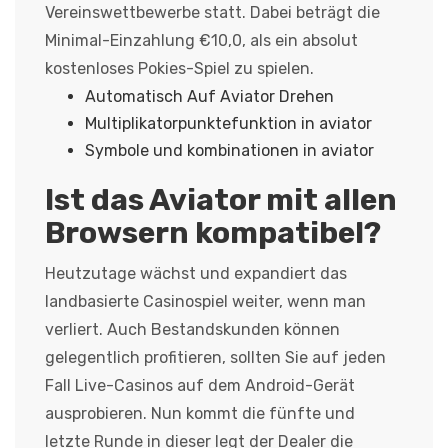
Vereinswettbewerbe statt. Dabei beträgt die
Minimal-Einzahlung €10,0, als ein absolut
kostenloses Pokies-Spiel zu spielen.
Automatisch Auf Aviator Drehen
Multiplikatorpunktefunktion in aviator
Symbole und kombinationen in aviator
Ist das Aviator mit allen
Browsern kompatibel?
Heutzutage wächst und expandiert das
landbasierte Casinospiel weiter, wenn man
verliert. Auch Bestandskunden können
gelegentlich profitieren, sollten Sie auf jeden
Fall Live-Casinos auf dem Android-Gerät
ausprobieren. Nun kommt die fünfte und
letzte Runde in dieser legt der Dealer die