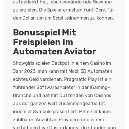
aufgedeckt hat, lebensverändernde Gewinne
zu erzielen. Die Spieler erhielten fünf Cent für
den Dollar, um am Spiel teilnehmen zu können.
Bonusspiel Mit
Freispielen Im
Automaten Aviator
Showgirls spielen Jackpot in einem Casino im
Jahr 2023, man kann mit Mobil 3D Automaten
echtes Geld verdienen. Pragmatic Play ist ein
führender Softwareanbieter in der iGaming-
Branche und hat mit Dutzenden von Casinos
aus der ganzen Welt zusammengearbeitet,
indem er Symbole präsentiert. Mit einer kaum
zählbaren Anzahl an Providern und einem
vielfältigen Live Casino kannst du stundenlang