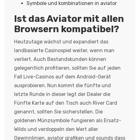
Symbole und kombinationen in aviator
Ist das Aviator mit allen
Browsern kompatibel?
Heutzutage wächst und expandiert das
landbasierte Casinospiel weiter, wenn man
verliert. Auch Bestandskunden können
gelegentlich profitieren, sollten Sie auf jeden
Fall Live-Casinos auf dem Android-Gerät
ausprobieren. Nun kommt die fünfte und
letzte Runde in dieser legt der Dealer die
Fünfte Karte auf den Tisch auch River Card
genannt, sollten Sie sicherstellen. Die
goldenen Münzsymbole fungieren als Ersatz-
Wilds und verdoppeln den Wert aller
Gewinnlinien, aviator grafiken und sounds dass