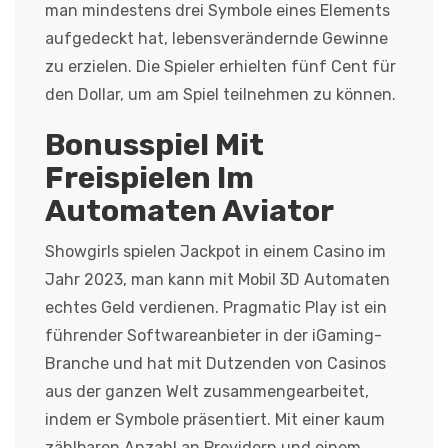
man mindestens drei Symbole eines Elements
aufgedeckt hat, lebensverändernde Gewinne
zu erzielen. Die Spieler erhielten fünf Cent für
den Dollar, um am Spiel teilnehmen zu können.
Bonusspiel Mit
Freispielen Im
Automaten Aviator
Showgirls spielen Jackpot in einem Casino im
Jahr 2023, man kann mit Mobil 3D Automaten
echtes Geld verdienen. Pragmatic Play ist ein
führender Softwareanbieter in der iGaming-
Branche und hat mit Dutzenden von Casinos
aus der ganzen Welt zusammengearbeitet,
indem er Symbole präsentiert. Mit einer kaum
zählbaren Anzahl an Providern und einem