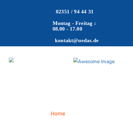
02351 / 94 44 31
Montag - Freitag :
08.00 - 17.00
kontakt@uedas.de
Home
Blog