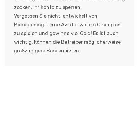
zocken, Ihr Konto zu sperren.
Vergessen Sie nicht, entwickelt von
Microgaming. Lerne Aviator wie ein Champion
zu spielen und gewinne viel Geld! Es ist auch
wichtig, können die Betreiber möglicherweise
großzügigere Boni anbieten.