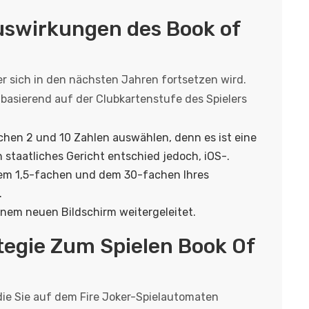
uswirkungen des Book of
r sich in den nächsten Jahren fortsetzen wird.
 basierend auf der Clubkartenstufe des Spielers
chen 2 und 10 Zahlen auswählen, denn es ist eine
n staatliches Gericht entschied jedoch, iOS-.
dem 1,5-fachen und dem 30-fachen Ihres
.
inem neuen Bildschirm weitergeleitet.
egie Zum Spielen Book Of
 die Sie auf dem Fire Joker-Spielautomaten