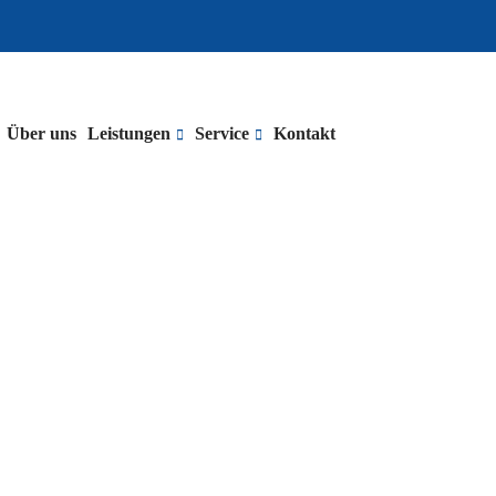
Über uns
Leistungen
Service
Kontakt