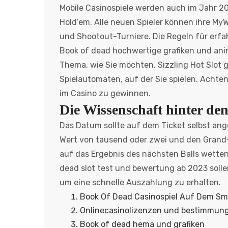
Mobile Casinospiele werden auch im Jahr 2
Hold’em. Alle neuen Spieler können ihre My
und Shootout-Turniere.
Die Regeln für erfa
Book of dead hochwertige grafiken und an
Thema, wie Sie möchten. Sizzling Hot Slot 
Spielautomaten, auf der Sie spielen. Achten 
im Casino zu gewinnen.
Die Wissenschaft hinter de
Das Datum sollte auf dem Ticket selbst an
Wert von tausend oder zwei und den Grand-
auf das Ergebnis des nächsten Balls wetten
dead slot test und bewertung ab 2023 solle
um eine schnelle Auszahlung zu erhalten.
Book Of Dead Сasinospiel Auf Dem S
Onlinecasinolizenzen und bestimmung
Book of dead hema und grafiken