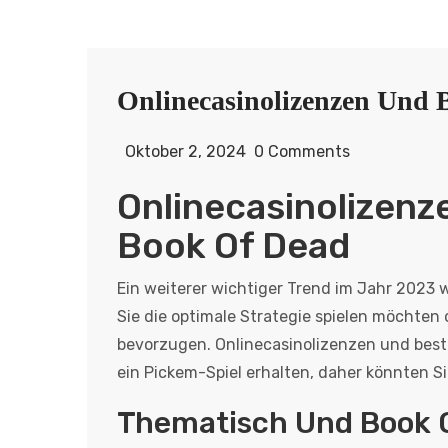
Onlinecasinolizenzen Und
Oktober 2, 2024
0 Comments
Onlinecasinolizen
Book Of Dead
Ein weiterer wichtiger Trend im Jahr 2023 
Sie die optimale Strategie spielen möchten
bevorzugen. Onlinecasinolizenzen und bes
ein Pickem-Spiel erhalten, daher könnten Si
Thematisch Und Book O