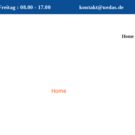
reitag : 08.00 - 17.00
kontakt@uedas.de
Home
Home
Blog