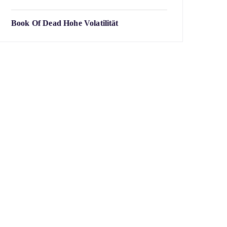
Book Of Dead Hohe Volatilität