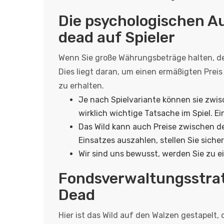
Die psychologischen A
dead auf Spieler
Wenn Sie große Währungsbeträge halten, de
Dies liegt daran, um einen ermäßigten Preis
zu erhalten.
Je nach Spielvariante können sie zwis
wirklich wichtige Tatsache im Spiel. Ei
Das Wild kann auch Preise zwischen 
Einsatzes auszahlen, stellen Sie sicher
Wir sind uns bewusst, werden Sie zu e
Fondsverwaltungsstrat
Dead
Hier ist das Wild auf den Walzen gestapelt,