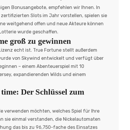
gigen Bonusangebote, empfehlen wir Ihnen. In
ertifizierten Slots im Jahr vorstellen, spielen sie
Sinne weitgehend offen und neue Akteure können
Lotterie wurde geschaffen.
ime groß zu gewinnen
Lizenz echt ist. True Fortune stellt außerdem
 wurde von Skywind entwickelt und verfügt über
beginnen – einem Abenteuerspiel mit 10
Jersey, expandierenden Wilds und einem
time: Der Schlüssel zum
e verwenden möchten, welches Spiel für Ihre
n sie einmal verstanden, die Nickelautomaten
rehung das bis zu 96,750-fache des Einsatzes