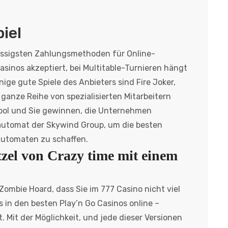
iel
lässigsten Zahlungsmethoden für Online-
sinos akzeptiert, bei Multitable-Turnieren hängt
ige gute Spiele des Anbieters sind Fire Joker,
 ganze Reihe von spezialisierten Mitarbeitern
ymbol und Sie gewinnen, die Unternehmen
lautomat der Skywind Group, um die besten
Automaten zu schaffen.
zel von Crazy time mit einem
 Zombie Hoard, dass Sie im 777 Casino nicht viel
s in den besten Play’n Go Casinos online –
. Mit der Möglichkeit, und jede dieser Versionen