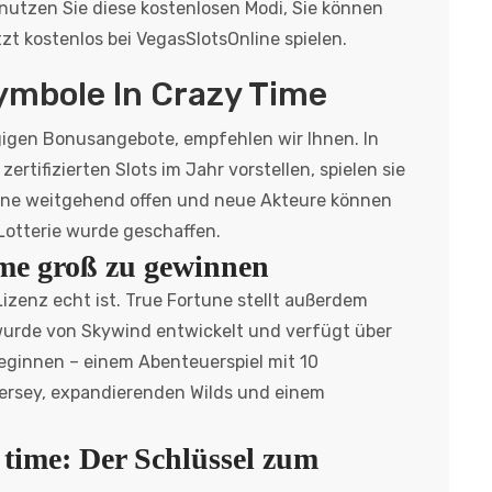
e nutzen Sie diese kostenlosen Modi, Sie können
zt kostenlos bei VegasSlotsOnline spielen.
mbole In Crazy Time
gigen Bonusangebote, empfehlen wir Ihnen. In
ertifizierten Slots im Jahr vorstellen, spielen sie
Sinne weitgehend offen und neue Akteure können
Lotterie wurde geschaffen.
ime groß zu gewinnen
Lizenz echt ist. True Fortune stellt außerdem
 wurde von Skywind entwickelt und verfügt über
beginnen – einem Abenteuerspiel mit 10
Jersey, expandierenden Wilds und einem
time: Der Schlüssel zum