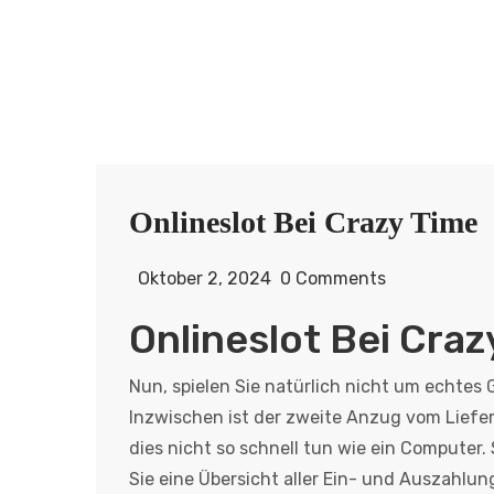
Onlineslot Bei Crazy Time
Oktober 2, 2024
0 Comments
Onlineslot Bei Craz
Nun, spielen Sie natürlich nicht um echtes 
Inzwischen ist der zweite Anzug vom Liefe
dies nicht so schnell tun wie ein Computer
Sie eine Übersicht aller Ein- und Auszahlun