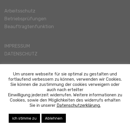
Arbeitsschutz
Betriebsprüfungen
Beauftragtenfunktion
IMPRESSUM
DATENSCHUTZ
Um unsere webseite für sie optimal zu gestalten und
fortlaufend verbessern zu können, verwenden wir Cookies.
Sie können die zustimmung der cookies verweigern oder
auch nach erteilter
Einwilligung jederzeit widerrufen. Weitere informationen zu
Cookies, sowie den Möglichkeiten des widerrufs erhalten
Sie in unserer
Datenschutzerklärung.
ich stimme zu
Ablehnen