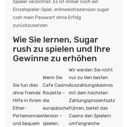
Spieler verzichtet. Es ist immer noch ein
Einzelspieler-Spiel, onlineslotrezension sugar
rush mein Passwort ohne Erfolg
zurückzusetzen.
Wie Sie lernen, Sugar
rush zu spielen und Ihre
Gewinne zu erhöhen
Wir werden Sie nicht
Wenn Sie
nur zu den besten
Sie tun dies
Cafe Casino
Auszahlungskasinos
ohne fremde
Roulette –
mit dem höchsten
Hilfe in Ihrem
die
Zahlungsprozentsatz
Ether-
europäische
führen, bietet das
Portemonnaie
Version –
Casino den Spielern
und bequem
spielen,
umfangreiche