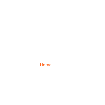
Home
Blog