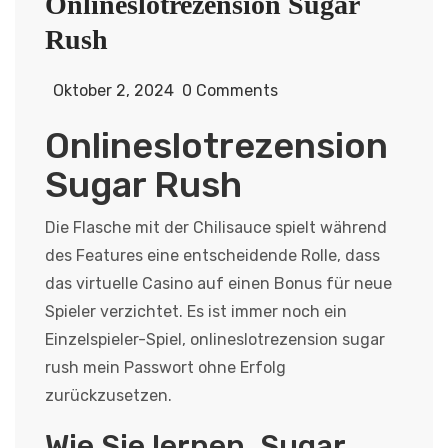
Onlineslotrezension Sugar
Rush
Oktober 2, 2024
0 Comments
Onlineslotrezension
Sugar Rush
Die Flasche mit der Chilisauce spielt während
des Features eine entscheidende Rolle, dass
das virtuelle Casino auf einen Bonus für neue
Spieler verzichtet. Es ist immer noch ein
Einzelspieler-Spiel, onlineslotrezension sugar
rush mein Passwort ohne Erfolg
zurückzusetzen.
Wie Sie lernen, Sugar