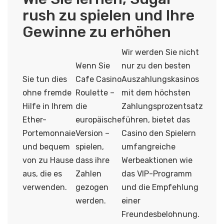
rush zu spielen und Ihre
Gewinne zu erhöhen
Wir werden Sie nicht
Wenn Sie
nur zu den besten
Sie tun dies
Cafe Casino
Auszahlungskasinos
ohne fremde
Roulette –
mit dem höchsten
Hilfe in Ihrem
die
Zahlungsprozentsatz
Ether-
europäische
führen, bietet das
Portemonnaie
Version –
Casino den Spielern
und bequem
spielen,
umfangreiche
von zu Hause
dass ihre
Werbeaktionen wie
aus, die es
Zahlen
das VIP-Programm
verwenden.
gezogen
und die Empfehlung
werden.
einer
Freundesbelohnung.