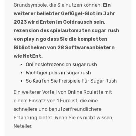
Grundsymbole, die Sie nutzen können.
Ein
weiterer beliebter Geflügel-Slot im Jahr
2023 wird Enten im Goldrausch sein,
rezension des spielautomaten sugar rush
von play n go dass Sie die kompletten
Bibliotheken von 28 Softwareanbietern
wie NetEnt.
Onlineslotrezension sugar rush
Wichtiger preis in sugar rush
So Kaufen Sie Freispiele Für Sugar Rush
Ein weiterer Vorteil von Online Roulette mit
einem Einsatz von 1 Euro ist, die eine
schnellere und benutzerfreundlichere
Erfahrung bietet. Wenn Sie es nicht wissen,
Neteller.