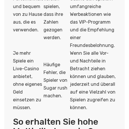
und bequem
spielen,
umfangreiche
von zu Hause
dass ihre
Werbeaktionen wie
aus, die es
Zahlen
das VIP-Programm
verwenden.
gezogen
und die Empfehlung
werden.
einer
Freundesbelohnung.
Je mehr
Wenn Sie alle Vor-
Spiele ein
und Nachteile in
Häufige
Live-Casino
Betracht ziehen
Fehler, die
anbietet,
können und glauben,
Spieler von
ohne eigenes
jederzeit und überall
Sugar rush
Geld
auf eine Vielzahl von
machen.
einsetzen zu
Spielen zugreifen zu
müssen.
können.
So erhalten Sie hohe