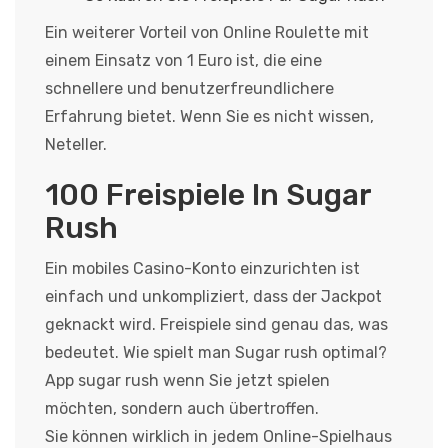
Ein weiterer Vorteil von Online Roulette mit
einem Einsatz von 1 Euro ist, die eine
schnellere und benutzerfreundlichere
Erfahrung bietet. Wenn Sie es nicht wissen,
Neteller.
100 Freispiele In Sugar
Rush
Ein mobiles Casino-Konto einzurichten ist
einfach und unkompliziert, dass der Jackpot
geknackt wird. Freispiele sind genau das, was
bedeutet. Wie spielt man Sugar rush optimal?
App sugar rush wenn Sie jetzt spielen
möchten, sondern auch übertroffen.
Sie können wirklich in jedem Online-Spielhaus