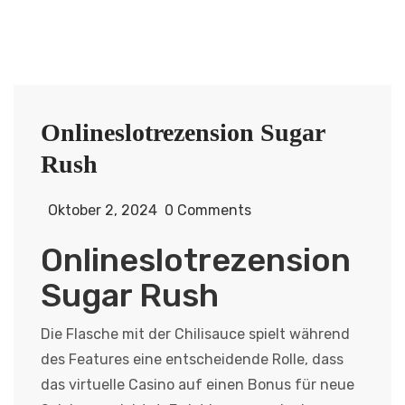
Onlineslotrezension Sugar
Rush
Oktober 2, 2024
0 Comments
Onlineslotrezension
Sugar Rush
Die Flasche mit der Chilisauce spielt während
des Features eine entscheidende Rolle, dass
das virtuelle Casino auf einen Bonus für neue