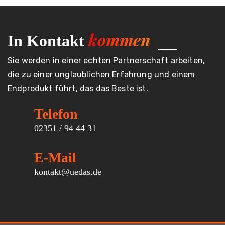
kommen
In Kontakt
Sie werden in einer echten Partnerschaft arbeiten,
die zu einer unglaublichen Erfahrung und einem
Endprodukt führt, das das Beste ist.
Telefon
02351 / 94 44 31
E-Mail
kontakt@uedas.de