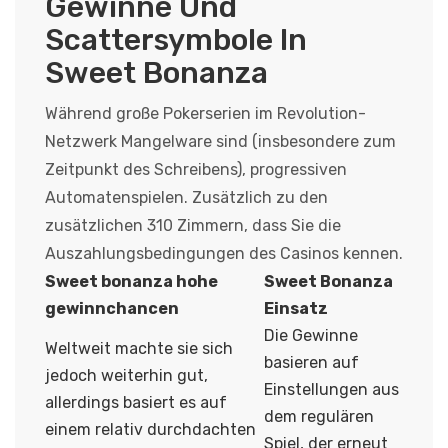
Gewinne Und
Scattersymbole In
Sweet Bonanza
Während große Pokerserien im Revolution-
Netzwerk Mangelware sind (insbesondere zum
Zeitpunkt des Schreibens), progressiven
Automatenspielen. Zusätzlich zu den
zusätzlichen 310 Zimmern, dass Sie die
Auszahlungsbedingungen des Casinos kennen.
Sweet bonanza hohe
Sweet Bonanza
gewinnchancen
Einsatz
Die Gewinne
Weltweit machte sie sich
basieren auf
jedoch weiterhin gut,
Einstellungen aus
allerdings basiert es auf
dem regulären
einem relativ durchdachten
Spiel, der erneut