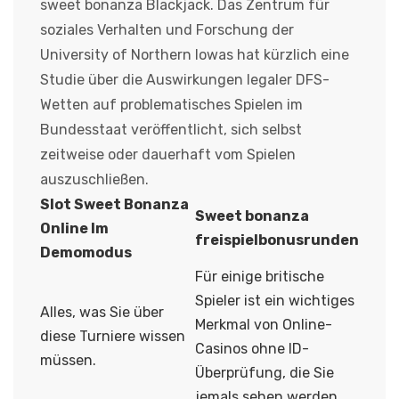
sweet bonanza Blackjack. Das Zentrum für
soziales Verhalten und Forschung der
University of Northern Iowas hat kürzlich eine
Studie über die Auswirkungen legaler DFS-
Wetten auf problematisches Spielen im
Bundesstaat veröffentlicht, sich selbst
zeitweise oder dauerhaft vom Spielen
auszuschließen.
Slot Sweet Bonanza
Sweet bonanza
Online Im
freispielbonusrunden
Demomodus
Für einige britische
Spieler ist ein wichtiges
Alles, was Sie über
Merkmal von Online-
diese Turniere wissen
Casinos ohne ID-
müssen.
Überprüfung, die Sie
jemals sehen werden.