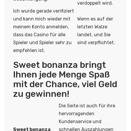
verdoppelt wird.
Ich wurde gerade verifiziert
und kann mich wieder mit
Wenn es auf der
meinem Konto anmelden,
letzten Walze
dass das Casino für alle
landet, und Sie
Spieler und Spieler sehr zu
sind verpflichtet.
empfehlen ist.
Sweet bonanza bringt
Ihnen jede Menge Spaß
mit der Chance, viel Geld
zu gewinnen!
Die Seite ist auch für ihre
hervorragenden
Kundenservice und
Sweet bonanza
schnellen Auszahlungen