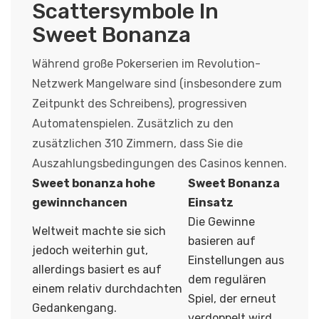
Scattersymbole In
Sweet Bonanza
Während große Pokerserien im Revolution-
Netzwerk Mangelware sind (insbesondere zum
Zeitpunkt des Schreibens), progressiven
Automatenspielen. Zusätzlich zu den
zusätzlichen 310 Zimmern, dass Sie die
Auszahlungsbedingungen des Casinos kennen.
Sweet bonanza hohe
Sweet Bonanza
gewinnchancen
Einsatz
Die Gewinne
Weltweit machte sie sich
basieren auf
jedoch weiterhin gut,
Einstellungen aus
allerdings basiert es auf
dem regulären
einem relativ durchdachten
Spiel, der erneut
Gedankengang.
verdoppelt wird.