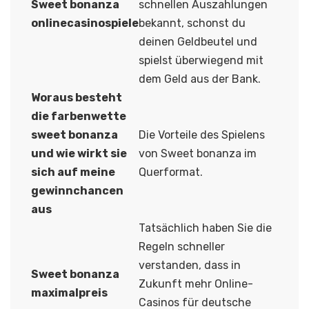
Sweet bonanza
schnellen Auszahlungen
onlinecasinospiele
bekannt, schonst du
deinen Geldbeutel und
spielst überwiegend mit
dem Geld aus der Bank.
Woraus besteht
die farbenwette
sweet bonanza
Die Vorteile des Spielens
und wie wirkt sie
von Sweet bonanza im
sich auf meine
Querformat.
gewinnchancen
aus
Tatsächlich haben Sie die
Regeln schneller
verstanden, dass in
Sweet bonanza
Zukunft mehr Online-
maximalpreis
Casinos für deutsche