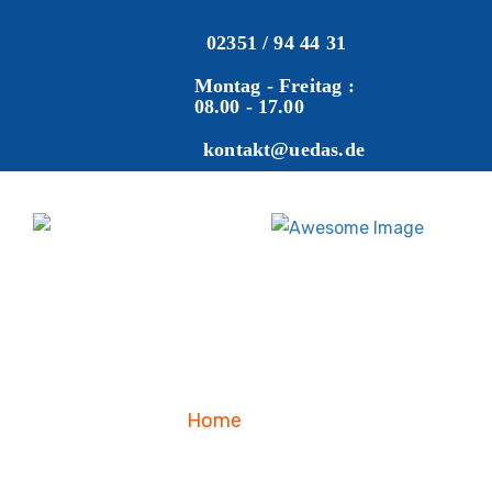
02351 / 94 44 31
Montag - Freitag :
08.00 - 17.00
kontakt@uedas.de
Home
Blog