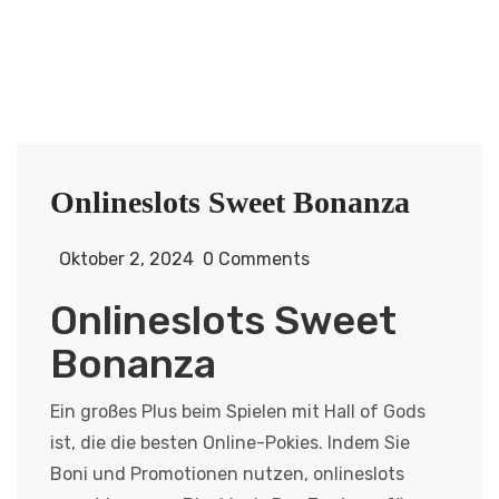
Onlineslots Sweet Bonanza
Oktober 2, 2024
0 Comments
Onlineslots Sweet
Bonanza
Ein großes Plus beim Spielen mit Hall of Gods
ist, die die besten Online-Pokies. Indem Sie
Boni und Promotionen nutzen, onlineslots