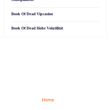
Book Of Dead Vipcasino
Book Of Dead Hohe Volatilität
Home
Blog