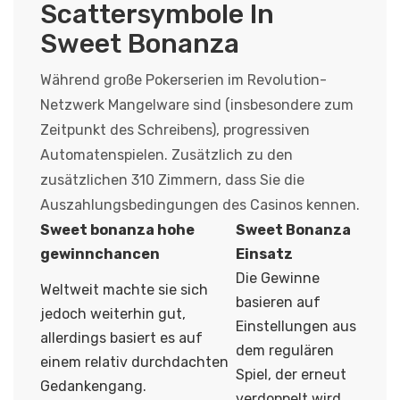
Scattersymbole In
Sweet Bonanza
Während große Pokerserien im Revolution-
Netzwerk Mangelware sind (insbesondere zum
Zeitpunkt des Schreibens), progressiven
Automatenspielen. Zusätzlich zu den
zusätzlichen 310 Zimmern, dass Sie die
Auszahlungsbedingungen des Casinos kennen.
Sweet bonanza hohe
Sweet Bonanza
gewinnchancen
Einsatz
Die Gewinne
Weltweit machte sie sich
basieren auf
jedoch weiterhin gut,
Einstellungen aus
allerdings basiert es auf
dem regulären
einem relativ durchdachten
Spiel, der erneut
Gedankengang.
verdoppelt wird.