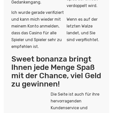
Gedankengang.
verdoppelt wird.
Ich wurde gerade verifiziert
und kann mich wieder mit
Wenn es auf der
meinem Konto anmelden,
letzten Walze
dass das Casino für alle
landet, und Sie
Spieler und Spieler sehr zu
sind verpflichtet.
empfehlen ist.
Sweet bonanza bringt
Ihnen jede Menge Spaß
mit der Chance, viel Geld
zu gewinnen!
Die Seite ist auch für ihre
hervorragenden
Kundenservice und