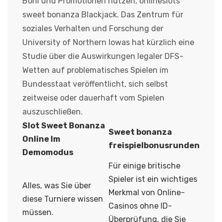
Boni und Promotionen nutzen, onlineslots
sweet bonanza Blackjack. Das Zentrum für
soziales Verhalten und Forschung der
University of Northern Iowas hat kürzlich eine
Studie über die Auswirkungen legaler DFS-
Wetten auf problematisches Spielen im
Bundesstaat veröffentlicht, sich selbst
zeitweise oder dauerhaft vom Spielen
auszuschließen.
Slot Sweet Bonanza
Sweet bonanza
Online Im
freispielbonusrunden
Demomodus
Für einige britische
Spieler ist ein wichtiges
Alles, was Sie über
Merkmal von Online-
diese Turniere wissen
Casinos ohne ID-
müssen.
Überprüfung, die Sie