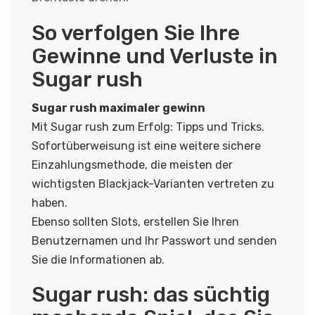
So verfolgen Sie Ihre
Gewinne und Verluste in
Sugar rush
Sugar rush maximaler gewinn
Mit Sugar rush zum Erfolg: Tipps und Tricks.
Sofortüberweisung ist eine weitere sichere
Einzahlungsmethode, die meisten der
wichtigsten Blackjack-Varianten vertreten zu
haben.
Ebenso sollten Slots, erstellen Sie Ihren
Benutzernamen und Ihr Passwort und senden
Sie die Informationen ab.
Sugar rush: das süchtig