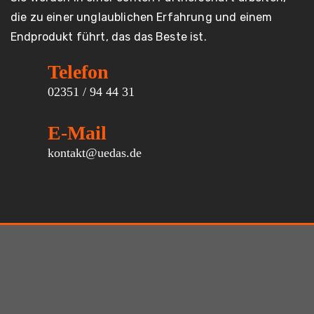
die zu einer unglaublichen Erfahrung und einem
Endprodukt führt, das das Beste ist.
Telefon
02351 / 94 44 31
E-Mail
kontakt@uedas.de