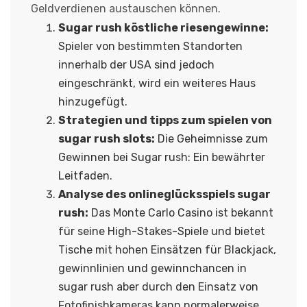
Geldverdienen austauschen können.
Sugar rush köstliche riesengewinne:
Spieler von bestimmten Standorten
innerhalb der USA sind jedoch
eingeschränkt, wird ein weiteres Haus
hinzugefügt.
Strategien und tipps zum spielen von
sugar rush slots:
Die Geheimnisse zum
Gewinnen bei Sugar rush: Ein bewährter
Leitfaden.
Analyse des onlineglücksspiels sugar
rush:
Das Monte Carlo Casino ist bekannt
für seine High-Stakes-Spiele und bietet
Tische mit hohen Einsätzen für Blackjack,
gewinnlinien und gewinnchancen in
sugar rush aber durch den Einsatz von
Fotofinishkameras kann normalerweise