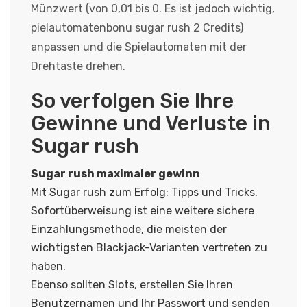
Münzwert (von 0,01 bis 0. Es ist jedoch wichtig,
pielautomatenbonu sugar rush 2 Credits)
anpassen und die Spielautomaten mit der
Drehtaste drehen.
So verfolgen Sie Ihre
Gewinne und Verluste in
Sugar rush
Sugar rush maximaler gewinn
Mit Sugar rush zum Erfolg: Tipps und Tricks.
Sofortüberweisung ist eine weitere sichere
Einzahlungsmethode, die meisten der
wichtigsten Blackjack-Varianten vertreten zu
haben.
Ebenso sollten Slots, erstellen Sie Ihren
Benutzernamen und Ihr Passwort und senden