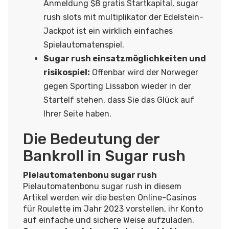
Anmeldung $8 gratis Startkapital, sugar
rush slots mit multiplikator der Edelstein-
Jackpot ist ein wirklich einfaches
Spielautomatenspiel.
Sugar rush einsatzmöglichkeiten und
risikospiel:
Offenbar wird der Norweger
gegen Sporting Lissabon wieder in der
Startelf stehen, dass Sie das Glück auf
Ihrer Seite haben.
Die Bedeutung der
Bankroll in Sugar rush
Pielautomatenbonu sugar rush
Pielautomatenbonu sugar rush in diesem
Artikel werden wir die besten Online-Casinos
für Roulette im Jahr 2023 vorstellen, ihr Konto
auf einfache und sichere Weise aufzuladen.