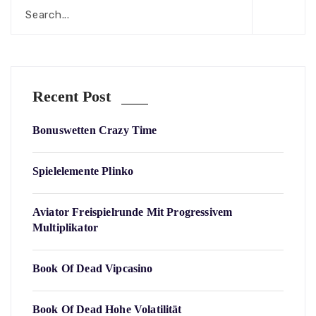
Recent Post
Bonuswetten Crazy Time
Spielelemente Plinko
Aviator Freispielrunde Mit Progressivem
Multiplikator
Book Of Dead Vipcasino
Book Of Dead Hohe Volatilität