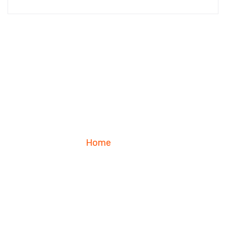
Home
Blog