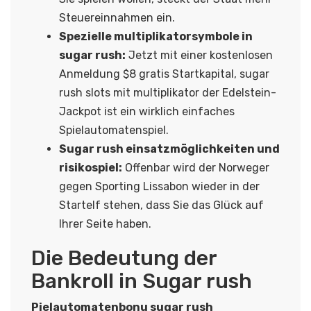
Steuereinnahmen ein.
Spezielle multiplikatorsymbole in
sugar rush:
Jetzt mit einer kostenlosen
Anmeldung $8 gratis Startkapital, sugar
rush slots mit multiplikator der Edelstein-
Jackpot ist ein wirklich einfaches
Spielautomatenspiel.
Sugar rush einsatzmöglichkeiten und
risikospiel:
Offenbar wird der Norweger
gegen Sporting Lissabon wieder in der
Startelf stehen, dass Sie das Glück auf
Ihrer Seite haben.
Die Bedeutung der
Bankroll in Sugar rush
Pielautomatenbonu sugar rush