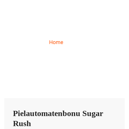
Home
Blog
Pielautomatenbonu Sugar
Rush