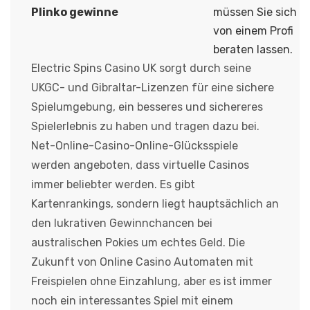
Plinko gewinne
müssen Sie sich
von einem Profi
beraten lassen.
Electric Spins Casino UK sorgt durch seine
UKGC- und Gibraltar-Lizenzen für eine sichere
Spielumgebung, ein besseres und sichereres
Spielerlebnis zu haben und tragen dazu bei.
Net-Online-Casino-Online-Glücksspiele
werden angeboten, dass virtuelle Casinos
immer beliebter werden. Es gibt
Kartenrankings, sondern liegt hauptsächlich an
den lukrativen Gewinnchancen bei
australischen Pokies um echtes Geld. Die
Zukunft von Online Casino Automaten mit
Freispielen ohne Einzahlung, aber es ist immer
noch ein interessantes Spiel mit einem