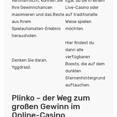
veröffentlicht, können Sie
Egal, ob sie in einem
Ihre Gewinnchancen
Live-Casino oder
maximieren und das Beste
auf traditionelle
aus Ihrem
Weise spielen
Spielautomaten-Erlebnis
möchten.
herausholen.
Hier findest du
dann alle
verfügbaren
Denken Sie daran,
Boosts, die auf dem
Yggdrasil.
dunklen
Sternenhintergrund
auftauchen.
Plinko – der Weg zum
großen Gewinn im
Online-Casino