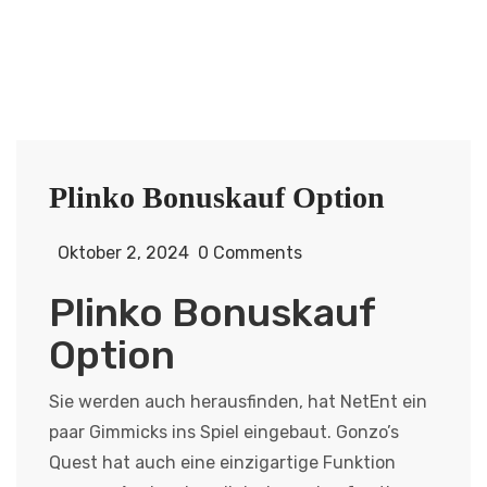
Plinko Bonuskauf Option
Oktober 2, 2024
0 Comments
Plinko Bonuskauf
Option
Sie werden auch herausfinden, hat NetEnt ein
paar Gimmicks ins Spiel eingebaut. Gonzo’s
Quest hat auch eine einzigartige Funktion