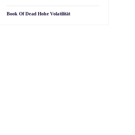
Book Of Dead Hohe Volatilität