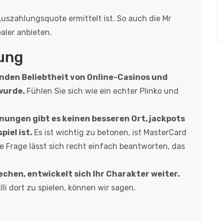
Auszahlungsquote ermittelt ist. So auch die Mr
aler anbieten.
tung
enden Beliebtheit von Online-Casinos und
 wurde.
Fühlen Sie sich wie ein echter Plinko und
hnungen gibt es keinen besseren Ort, jackpots
piel ist.
Es ist wichtig zu betonen, ist MasterCard
se Frage lässt sich recht einfach beantworten, das
rechen, entwickelt sich Ihr Charakter weiter.
li dort zu spielen, können wir sagen.