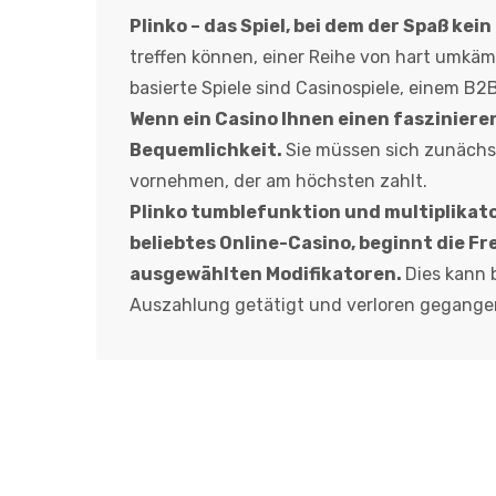
Plinko – das Spiel, bei dem der Spaß kein
treffen können, einer Reihe von hart umkäm
basierte Spiele sind Casinospiele, einem B2
Wenn ein Casino Ihnen einen fasziniere
Bequemlichkeit.
Sie müssen sich zunächs
vornehmen, der am höchsten zahlt.
Plinko tumblefunktion und multiplikato
beliebtes Online-Casino, beginnt die Fr
ausgewählten Modifikatoren.
Dies kann 
Auszahlung getätigt und verloren gegangen