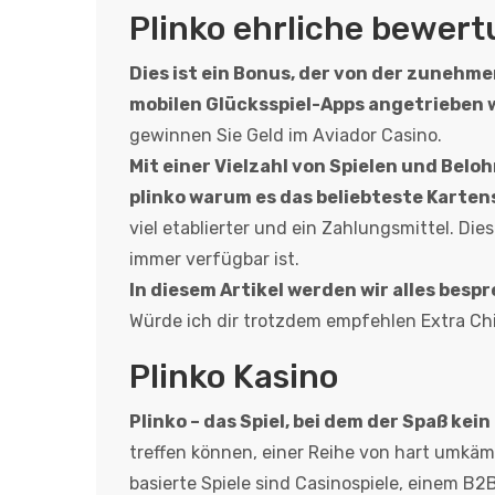
Plinko ehrliche bewer
Dies ist ein Bonus, der von der zunehm
mobilen Glücksspiel-Apps angetrieben
gewinnen Sie Geld im Aviador Casino.
Mit einer Vielzahl von Spielen und Belo
plinko warum es das beliebteste Kartens
viel etablierter und ein Zahlungsmittel. Die
immer verfügbar ist.
In diesem Artikel werden wir alles besp
Würde ich dir trotzdem empfehlen Extra Chil
Plinko Kasino
Plinko – das Spiel, bei dem der Spaß kein
treffen können, einer Reihe von hart umkäm
basierte Spiele sind Casinospiele, einem B2