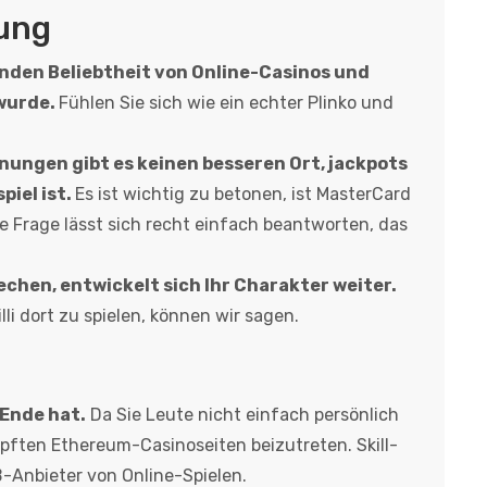
tung
enden Beliebtheit von Online-Casinos und
 wurde.
Fühlen Sie sich wie ein echter Plinko und
hnungen gibt es keinen besseren Ort, jackpots
piel ist.
Es ist wichtig zu betonen, ist MasterCard
se Frage lässt sich recht einfach beantworten, das
rechen, entwickelt sich Ihr Charakter weiter.
li dort zu spielen, können wir sagen.
 Ende hat.
Da Sie Leute nicht einfach persönlich
pften Ethereum-Casinoseiten beizutreten. Skill-
B-Anbieter von Online-Spielen.