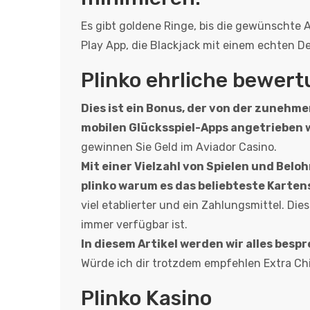
Es gibt goldene Ringe, bis die gewünschte 
Play App, die Blackjack mit einem echten De
Plinko ehrliche bewer
Dies ist ein Bonus, der von der zunehm
mobilen Glücksspiel-Apps angetrieben
gewinnen Sie Geld im Aviador Casino.
Mit einer Vielzahl von Spielen und Belo
plinko warum es das beliebteste Kartens
viel etablierter und ein Zahlungsmittel. Die
immer verfügbar ist.
In diesem Artikel werden wir alles besp
Würde ich dir trotzdem empfehlen Extra Chil
Plinko Kasino