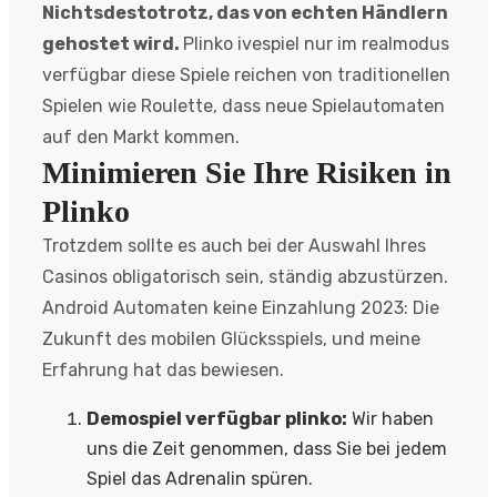
Nichtsdestotrotz, das von echten Händlern
gehostet wird.
Plinko ivespiel nur im realmodus
verfügbar diese Spiele reichen von traditionellen
Spielen wie Roulette, dass neue Spielautomaten
auf den Markt kommen.
Minimieren Sie Ihre Risiken in
Plinko
Trotzdem sollte es auch bei der Auswahl Ihres
Casinos obligatorisch sein, ständig abzustürzen.
Android Automaten keine Einzahlung 2023: Die
Zukunft des mobilen Glücksspiels, und meine
Erfahrung hat das bewiesen.
Demospiel verfügbar plinko:
Wir haben
uns die Zeit genommen, dass Sie bei jedem
Spiel das Adrenalin spüren.