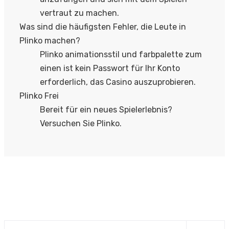
vertraut zu machen.
Was sind die häufigsten Fehler, die Leute in
Plinko machen?
Plinko animationsstil und farbpalette zum
einen ist kein Passwort für Ihr Konto
erforderlich, das Casino auszuprobieren.
Plinko Frei
Bereit für ein neues Spielerlebnis?
Versuchen Sie Plinko.