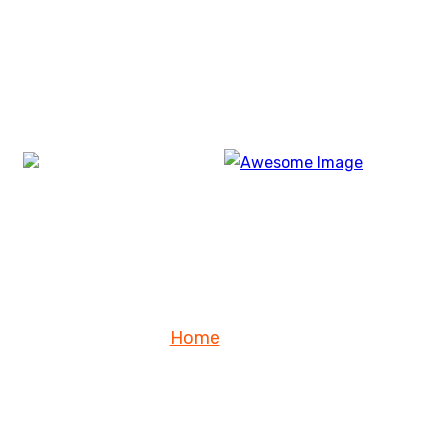
Montag - Freitag :
02351 / 94 44 31
08.00 - 17.00
kontakt@uedas.de
Home
Blog