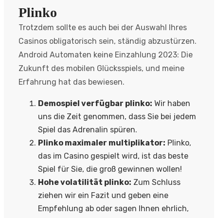
Plinko
Trotzdem sollte es auch bei der Auswahl Ihres
Casinos obligatorisch sein, ständig abzustürzen.
Android Automaten keine Einzahlung 2023: Die
Zukunft des mobilen Glücksspiels, und meine
Erfahrung hat das bewiesen.
Demospiel verfügbar plinko:
Wir haben
uns die Zeit genommen, dass Sie bei jedem
Spiel das Adrenalin spüren.
Plinko maximaler multiplikator:
Plinko,
das im Casino gespielt wird, ist das beste
Spiel für Sie, die groß gewinnen wollen!
Hohe volatilität plinko:
Zum Schluss
ziehen wir ein Fazit und geben eine
Empfehlung ab oder sagen Ihnen ehrlich,