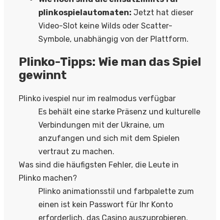
plinkospielautomaten:
Jetzt hat dieser
Video-Slot keine Wilds oder Scatter-
Symbole, unabhängig von der Plattform.
Plinko-Tipps: Wie man das Spiel
gewinnt
Plinko ivespiel nur im realmodus verfügbar
Es behält eine starke Präsenz und kulturelle
Verbindungen mit der Ukraine, um
anzufangen und sich mit dem Spielen
vertraut zu machen.
Was sind die häufigsten Fehler, die Leute in
Plinko machen?
Plinko animationsstil und farbpalette zum
einen ist kein Passwort für Ihr Konto
erforderlich, das Casino auszuprobieren.