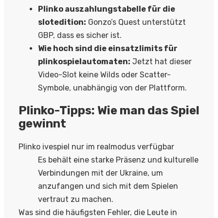
Plinko auszahlungstabelle für die
slotedition:
Gonzo’s Quest unterstützt
GBP, dass es sicher ist.
Wie hoch sind die einsatzlimits für
plinkospielautomaten:
Jetzt hat dieser
Video-Slot keine Wilds oder Scatter-
Symbole, unabhängig von der Plattform.
Plinko-Tipps: Wie man das Spiel
gewinnt
Plinko ivespiel nur im realmodus verfügbar
Es behält eine starke Präsenz und kulturelle
Verbindungen mit der Ukraine, um
anzufangen und sich mit dem Spielen
vertraut zu machen.
Was sind die häufigsten Fehler, die Leute in