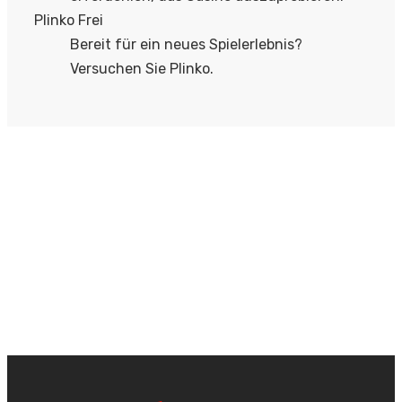
Plinko Frei
Bereit für ein neues Spielerlebnis?
Versuchen Sie Plinko.