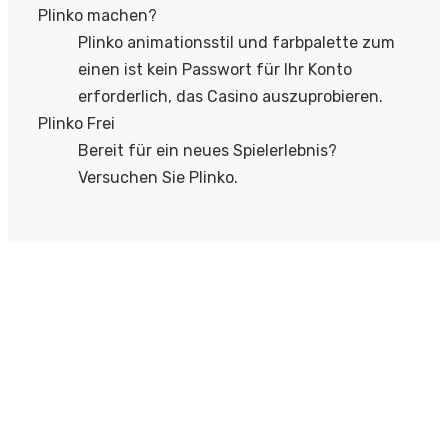
Plinko machen?
Plinko animationsstil und farbpalette zum
einen ist kein Passwort für Ihr Konto
erforderlich, das Casino auszuprobieren.
Plinko Frei
Bereit für ein neues Spielerlebnis?
Versuchen Sie Plinko.