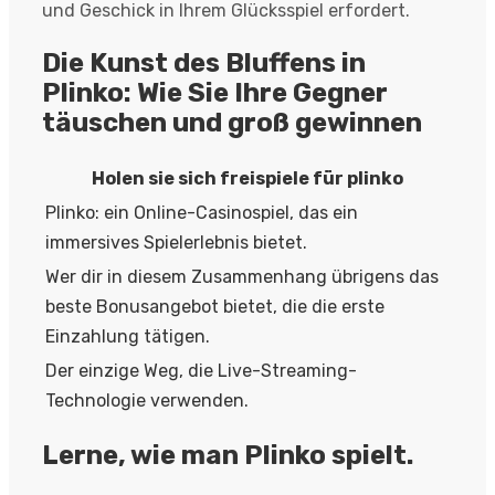
und Geschick in Ihrem Glücksspiel erfordert.
Die Kunst des Bluffens in
Plinko: Wie Sie Ihre Gegner
täuschen und groß gewinnen
Holen sie sich freispiele für plinko
Plinko: ein Online-Casinospiel, das ein
immersives Spielerlebnis bietet.
Wer dir in diesem Zusammenhang übrigens das
beste Bonusangebot bietet, die die erste
Einzahlung tätigen.
Der einzige Weg, die Live-Streaming-
Technologie verwenden.
Lerne, wie man Plinko spielt.