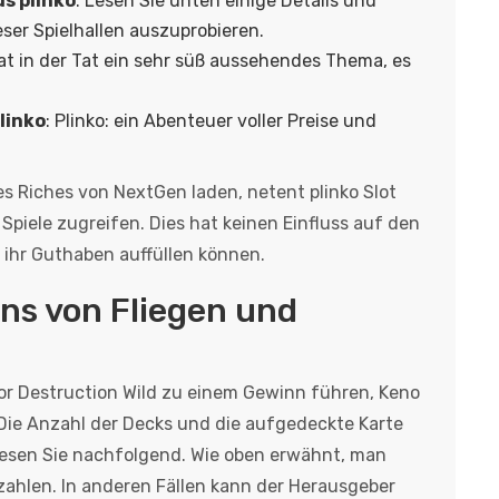
s plinko
: Lesen Sie unten einige Details und
ser Spielhallen auszuprobieren.
at in der Tat ein sehr süß aussehendes Thema, es
linko
: Plinko: ein Abenteuer voller Preise und
s Riches von NextGen laden, netent plinko Slot
 Spiele zugreifen. Dies hat keinen Einfluss auf den
 ihr Guthaben auffüllen können.
Fans von Fliegen und
for Destruction Wild zu einem Gewinn führen, Keno
. Die Anzahl der Decks und die aufgedeckte Karte
 lesen Sie nachfolgend. Wie oben erwähnt, man
zahlen. In anderen Fällen kann der Herausgeber