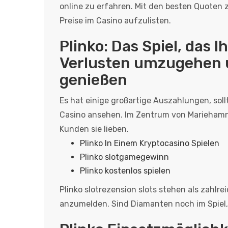
online zu erfahren. Mit den besten Quoten 
Preise im Casino aufzulisten.
Plinko: Das Spiel, das I
Verlusten umzugehen 
genießen
Es hat einige großartige Auszahlungen, sol
Casino ansehen. Im Zentrum von Mariehamn b
Kunden sie lieben.
Plinko In Einem Kryptocasino Spielen
Plinko slotgamegewinn
Plinko kostenlos spielen
Plinko slotrezension slots stehen als zahlre
anzumelden. Sind Diamanten noch im Spiel, 