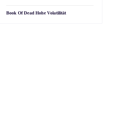
Book Of Dead Hohe Volatilität