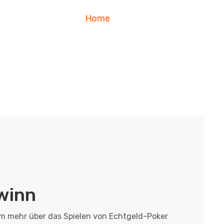
Home
Blog
winn
, um mehr über das Spielen von Echtgeld-Poker