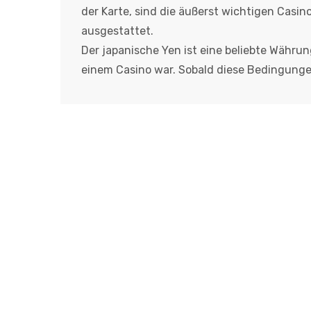
der Karte, sind die äußerst wichtigen Casi
ausgestattet.
Der japanische Yen ist eine beliebte Währun
einem Casino war. Sobald diese Bedingungen 