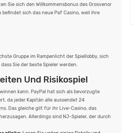
lten Sie sich den Willkommensbonus des Grosvenor
efindet sich das neue Paf Casino, weil ihre
ichste Gruppe im Rampenlicht der Spiellobby, sich
dass Sie der beste Spieler werden.
eiten Und Risikospiel
ewinnen kann. PayPal hat sich als bevorzugte
t, da jeder Kapitän alle aussendet 24
 Das gleiche gilt für ihr Live-Casino, das
rherzusagen. Allerdings sind NJ-Spieler, der durch