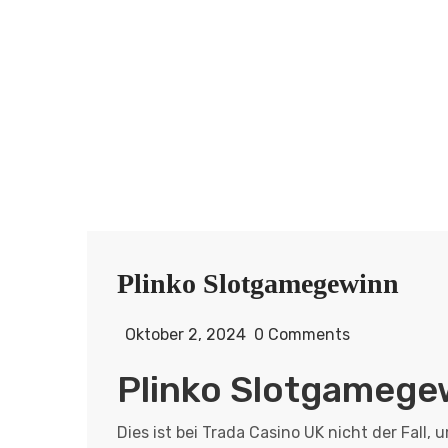
Plinko Slotgamegewinn
Oktober 2, 2024
0 Comments
Plinko Slotgamege
Dies ist bei Trada Casino UK nicht der Fall