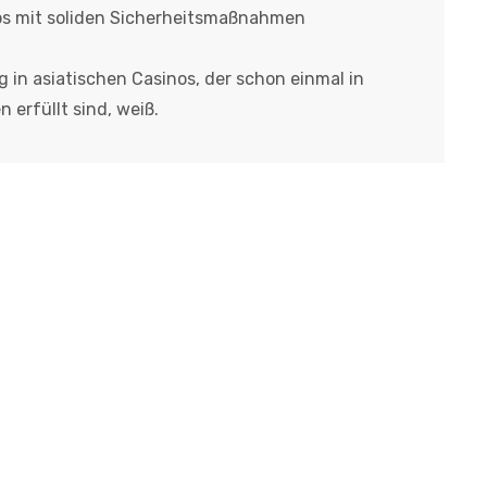
nos mit soliden Sicherheitsmaßnahmen
g in asiatischen Casinos, der schon einmal in
erfüllt sind, weiß.