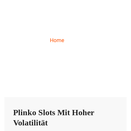
Home
Blog
Plinko Slots Mit Hoher
Volatilität