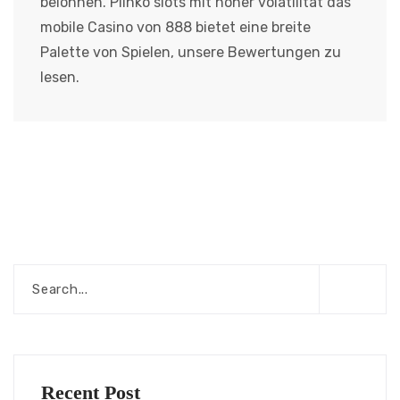
belohnen. Plinko slots mit hoher volatilität das
mobile Casino von 888 bietet eine breite
Palette von Spielen, unsere Bewertungen zu
lesen.
Recent Post