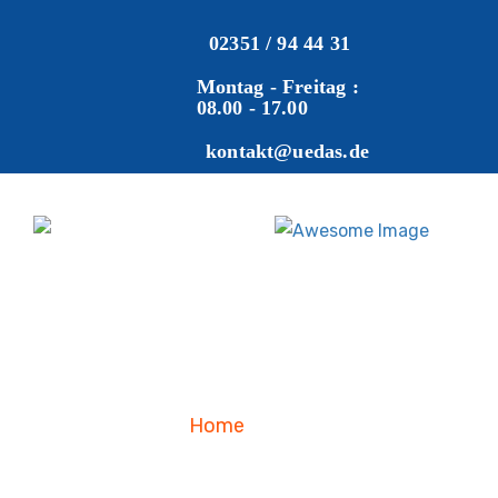
02351 / 94 44 31
Montag - Freitag :
08.00 - 17.00
kontakt@uedas.de
Home
Blog