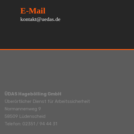
E-Mail
kontakt@uedas.de
ÜDAS Hagebölling GmbH
Überörtlicher Dienst für Arbeitssicherheit
Normannenweg 9
58509 Lüdenscheid
Telefon: 02351 / 94 44 31