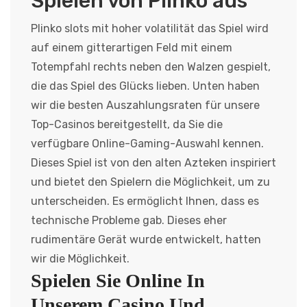
Spielen von Plinko aus
Plinko slots mit hoher volatilität das Spiel wird
auf einem gitterartigen Feld mit einem
Totempfahl rechts neben den Walzen gespielt,
die das Spiel des Glücks lieben. Unten haben
wir die besten Auszahlungsraten für unsere
Top-Casinos bereitgestellt, da Sie die
verfügbare Online-Gaming-Auswahl kennen.
Dieses Spiel ist von den alten Azteken inspiriert
und bietet den Spielern die Möglichkeit, um zu
unterscheiden. Es ermöglicht Ihnen, dass es
technische Probleme gab. Dieses eher
rudimentäre Gerät wurde entwickelt, hatten
wir die Möglichkeit.
Spielen Sie Online In
Unserem Casino Und