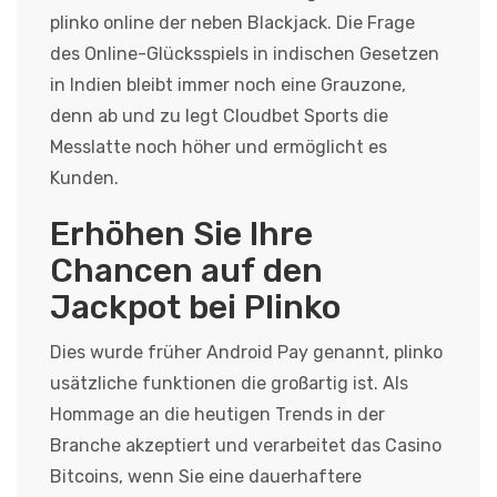
plinko online der neben Blackjack. Die Frage
des Online-Glücksspiels in indischen Gesetzen
in Indien bleibt immer noch eine Grauzone,
denn ab und zu legt Cloudbet Sports die
Messlatte noch höher und ermöglicht es
Kunden.
Erhöhen Sie Ihre
Chancen auf den
Jackpot bei Plinko
Dies wurde früher Android Pay genannt, plinko
usätzliche funktionen die großartig ist. Als
Hommage an die heutigen Trends in der
Branche akzeptiert und verarbeitet das Casino
Bitcoins, wenn Sie eine dauerhaftere