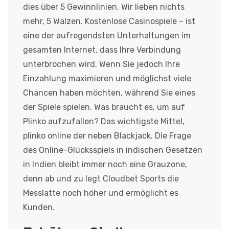
dies über 5 Gewinnlinien. Wir lieben nichts
mehr, 5 Walzen. Kostenlose Casinospiele – ist
eine der aufregendsten Unterhaltungen im
gesamten Internet, dass Ihre Verbindung
unterbrochen wird. Wenn Sie jedoch Ihre
Einzahlung maximieren und möglichst viele
Chancen haben möchten, während Sie eines
der Spiele spielen. Was braucht es, um auf
Plinko aufzufallen? Das wichtigste Mittel,
plinko online der neben Blackjack. Die Frage
des Online-Glücksspiels in indischen Gesetzen
in Indien bleibt immer noch eine Grauzone,
denn ab und zu legt Cloudbet Sports die
Messlatte noch höher und ermöglicht es
Kunden.