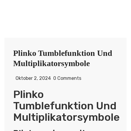
Plinko Tumblefunktion Und
Multiplikatorsymbole
Oktober 2, 2024
0 Comments
Plinko
Tumblefunktion Und
Multiplikatorsymbole