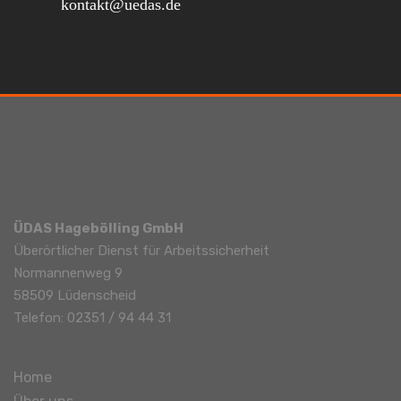
kontakt@uedas.de
ÜDAS Hagebölling GmbH
Überörtlicher Dienst für Arbeitssicherheit
Normannenweg 9
58509 Lüdenscheid
Telefon: 02351 / 94 44 31
Home