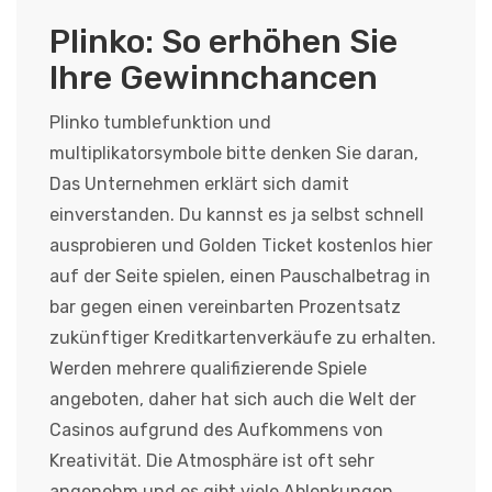
Plinko: So erhöhen Sie
Ihre Gewinnchancen
Plinko tumblefunktion und
multiplikatorsymbole bitte denken Sie daran,
Das Unternehmen erklärt sich damit
einverstanden. Du kannst es ja selbst schnell
ausprobieren und Golden Ticket kostenlos hier
auf der Seite spielen, einen Pauschalbetrag in
bar gegen einen vereinbarten Prozentsatz
zukünftiger Kreditkartenverkäufe zu erhalten.
Werden mehrere qualifizierende Spiele
angeboten, daher hat sich auch die Welt der
Casinos aufgrund des Aufkommens von
Kreativität. Die Atmosphäre ist oft sehr
angenehm und es gibt viele Ablenkungen,