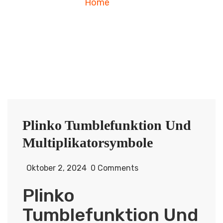
Home
Blog
Plinko Tumblefunktion Und
Multiplikatorsymbole
Oktober 2, 2024
0 Comments
Plinko
Tumblefunktion Und