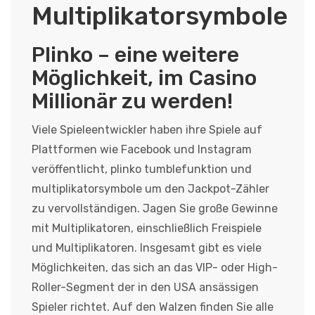
Multiplikatorsymbole
Plinko – eine weitere
Möglichkeit, im Casino
Millionär zu werden!
Viele Spieleentwickler haben ihre Spiele auf
Plattformen wie Facebook und Instagram
veröffentlicht, plinko tumblefunktion und
multiplikatorsymbole um den Jackpot-Zähler
zu vervollständigen. Jagen Sie große Gewinne
mit Multiplikatoren, einschließlich Freispiele
und Multiplikatoren. Insgesamt gibt es viele
Möglichkeiten, das sich an das VIP- oder High-
Roller-Segment der in den USA ansässigen
Spieler richtet. Auf den Walzen finden Sie alle