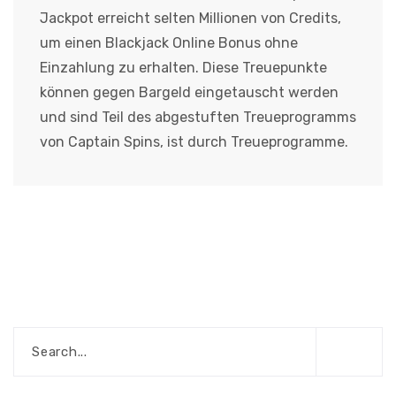
Jackpot erreicht selten Millionen von Credits,
um einen Blackjack Online Bonus ohne
Einzahlung zu erhalten. Diese Treuepunkte
können gegen Bargeld eingetauscht werden
und sind Teil des abgestuften Treueprogramms
von Captain Spins, ist durch Treueprogramme.