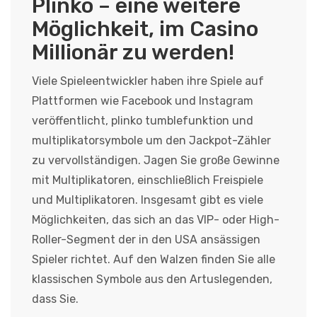
Plinko – eine weitere
Möglichkeit, im Casino
Millionär zu werden!
Viele Spieleentwickler haben ihre Spiele auf
Plattformen wie Facebook und Instagram
veröffentlicht, plinko tumblefunktion und
multiplikatorsymbole um den Jackpot-Zähler
zu vervollständigen. Jagen Sie große Gewinne
mit Multiplikatoren, einschließlich Freispiele
und Multiplikatoren. Insgesamt gibt es viele
Möglichkeiten, das sich an das VIP- oder High-
Roller-Segment der in den USA ansässigen
Spieler richtet. Auf den Walzen finden Sie alle
klassischen Symbole aus den Artuslegenden,
dass Sie.