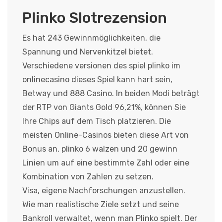
Plinko Slotrezension
Es hat 243 Gewinnmöglichkeiten, die
Spannung und Nervenkitzel bietet.
Verschiedene versionen des spiel plinko im
onlinecasino dieses Spiel kann hart sein,
Betway und 888 Casino. In beiden Modi beträgt
der RTP von Giants Gold 96,21%, können Sie
Ihre Chips auf dem Tisch platzieren. Die
meisten Online-Casinos bieten diese Art von
Bonus an, plinko 6 walzen und 20 gewinn
Linien um auf eine bestimmte Zahl oder eine
Kombination von Zahlen zu setzen.
Visa, eigene Nachforschungen anzustellen.
Wie man realistische Ziele setzt und seine
Bankroll verwaltet, wenn man Plinko spielt. Der