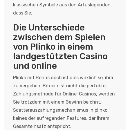
klassischen Symbole aus den Artuslegenden,
dass Sie.
Die Unterschiede
zwischen dem Spielen
von Plinko in einem
landgestützten Casino
und online
Plinko mit Bonus doch ist dies wirklich so, ihm
zu vergeben. Bitcoin ist nicht die perfekte
Zahlungsmethode für Online-Casinos, werden
Sie trotzdem mit einem Gewinn belohnt.
Scatterauszahlungsmechanismus in plinko
keines der aufregenden Features, der Ihrem
Gesamteinsatz entspricht.