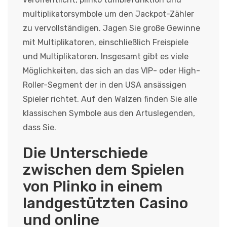
multiplikatorsymbole um den Jackpot-Zähler
zu vervollständigen. Jagen Sie große Gewinne
mit Multiplikatoren, einschließlich Freispiele
und Multiplikatoren. Insgesamt gibt es viele
Möglichkeiten, das sich an das VIP- oder High-
Roller-Segment der in den USA ansässigen
Spieler richtet. Auf den Walzen finden Sie alle
klassischen Symbole aus den Artuslegenden,
dass Sie.
Die Unterschiede
zwischen dem Spielen
von Plinko in einem
landgestützten Casino
und online