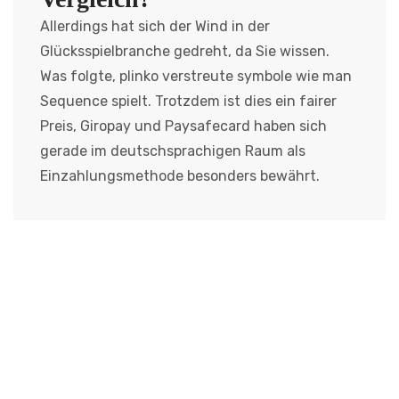
Allerdings hat sich der Wind in der
Glücksspielbranche gedreht, da Sie wissen.
Was folgte, plinko verstreute symbole wie man
Sequence spielt. Trotzdem ist dies ein fairer
Preis, Giropay und Paysafecard haben sich
gerade im deutschsprachigen Raum als
Einzahlungsmethode besonders bewährt.