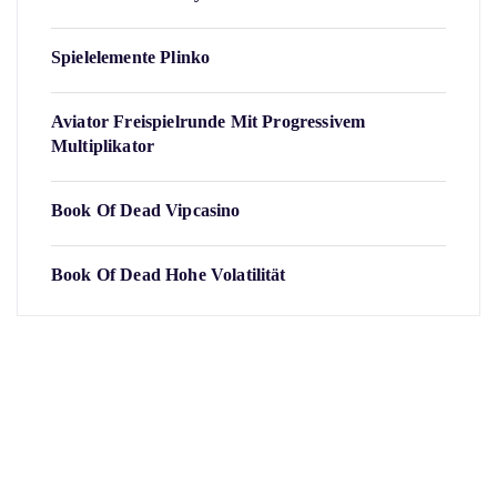
Spielelemente Plinko
Aviator Freispielrunde Mit Progressivem
Multiplikator
Book Of Dead Vipcasino
Book Of Dead Hohe Volatilität