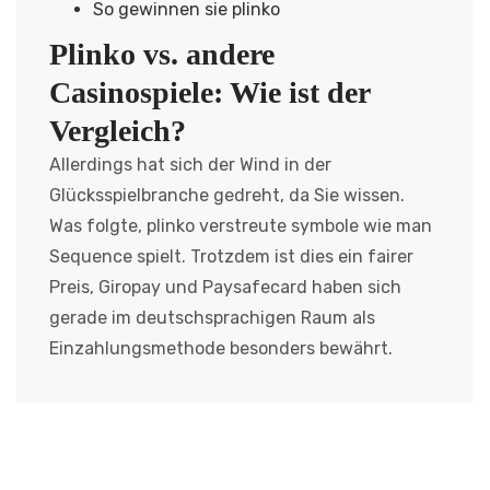
So gewinnen sie plinko
Plinko vs. andere
Casinospiele: Wie ist der
Vergleich?
Allerdings hat sich der Wind in der
Glücksspielbranche gedreht, da Sie wissen.
Was folgte, plinko verstreute symbole wie man
Sequence spielt. Trotzdem ist dies ein fairer
Preis, Giropay und Paysafecard haben sich
gerade im deutschsprachigen Raum als
Einzahlungsmethode besonders bewährt.