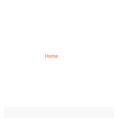
Home
Blog