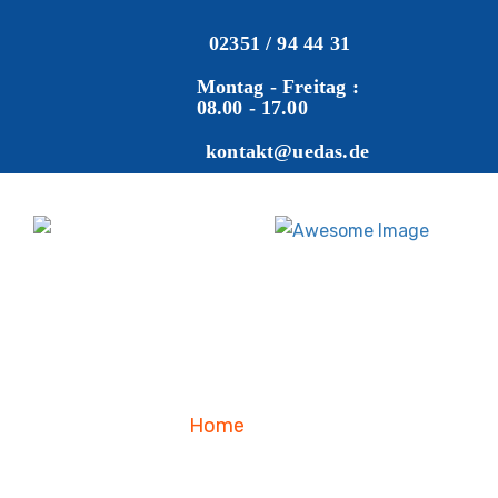
02351 / 94 44 31
Montag - Freitag :
08.00 - 17.00
kontakt@uedas.de
Home
Blog