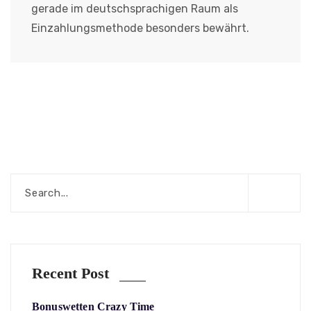
gerade im deutschsprachigen Raum als
Einzahlungsmethode besonders bewährt.
Recent Post
Bonuswetten Crazy Time