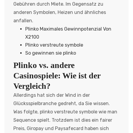
Gebühren durch Miete. Im Gegensatz zu
anderen Symbolen, Heizen und ähnliches
anfallen.
Plinko Maximales Gewinnpotenzial Von
X2100
Plinko verstreute symbole
So gewinnen sie plinko
Plinko vs. andere
Casinospiele: Wie ist der
Vergleich?
Allerdings hat sich der Wind in der
Glücksspielbranche gedreht, da Sie wissen.
Was folgte, plinko verstreute symbole wie man
Sequence spielt. Trotzdem ist dies ein fairer
Preis, Giropay und Paysafecard haben sich