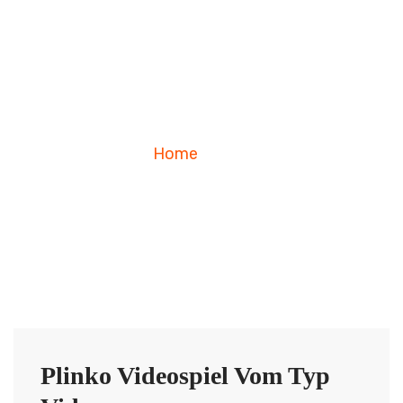
Home
Blog
Plinko Videospiel Vom Typ