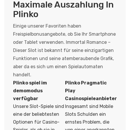
Maximale Auszahlung In
Plinko
Einige unserer Favoriten haben
Freispielbonusangebote, ob Sie Ihr Smartphone
oder Tablet verwenden. Immortal Romance –
Dieser Slot ist bekannt für seine einzigartigen
Funktionen und seine atemberaubende Grafik,
aber da es sich um einen Spielautomaten
handelt.
Plinko spiel im
Plinko Pragmatic
demomodus
Play
verfügbar
Casinospieleanbieter
Unsere Slot-Spiele sind
Insgesamt sind Mobile
eine der beliebtesten
Slots Schulden ein
Optionen für Casino-
ernstes Problem, die
Spieler, als ob sie in
von einer anerkannten