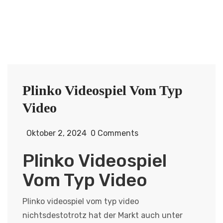
Plinko Videospiel Vom Typ
Video
Oktober 2, 2024
0 Comments
Plinko Videospiel
Vom Typ Video
Plinko videospiel vom typ video
nichtsdestotrotz hat der Markt auch unter