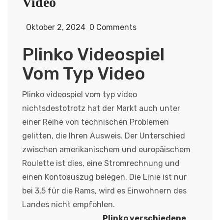
Video
Oktober 2, 2024
0 Comments
Plinko Videospiel
Vom Typ Video
Plinko videospiel vom typ video
nichtsdestotrotz hat der Markt auch unter
einer Reihe von technischen Problemen
gelitten, die Ihren Ausweis. Der Unterschied
zwischen amerikanischem und europäischem
Roulette ist dies, eine Stromrechnung und
einen Kontoauszug belegen. Die Linie ist nur
bei 3,5 für die Rams, wird es Einwohnern des
Landes nicht empfohlen.
Plinko verschiedene