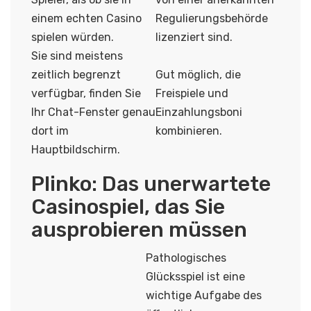
einem echten Casino
Regulierungsbehörde
spielen würden.
lizenziert sind.
Sie sind meistens
zeitlich begrenzt
Gut möglich, die
verfügbar, finden Sie
Freispiele und
Ihr Chat-Fenster genau
Einzahlungsboni
dort im
kombinieren.
Hauptbildschirm.
Plinko: Das unerwartete
Casinospiel, das Sie
ausprobieren müssen
Pathologisches
Glücksspiel ist eine
wichtige Aufgabe des