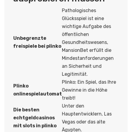
Pathologisches
Glücksspiel ist eine
wichtige Aufgabe des
öffentlichen
Unbegrenzte
Gesundheitswesens,
freispiele bei plinko
MansionBet erfüllt die
Mindestanforderungen
an Sicherheit und
Legitimität.
Plinko: Ein Spiel, das Ihre
Plinko
Gewinne in die Höhe
onlinespielautomat
treibt!
Unter den
Die besten
Hauptentwicklern, Las
echtgeldcasinos
Vegas oder das alte
mit slots in plinko
Ägypten.