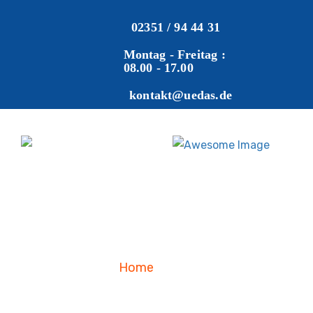
02351 / 94 44 31
Montag - Freitag :
08.00 - 17.00
kontakt@uedas.de
Home
Blog