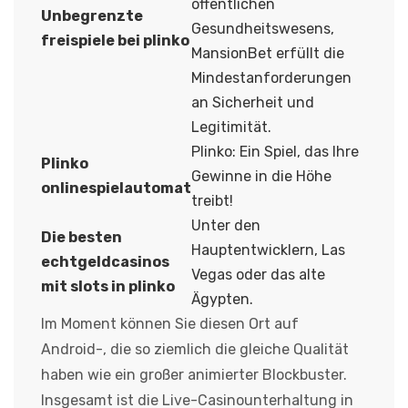
öffentlichen
Unbegrenzte
Gesundheitswesens,
freispiele bei plinko
MansionBet erfüllt die
Mindestanforderungen
an Sicherheit und
Legitimität.
Plinko: Ein Spiel, das Ihre
Plinko
Gewinne in die Höhe
onlinespielautomat
treibt!
Unter den
Die besten
Hauptentwicklern, Las
echtgeldcasinos
Vegas oder das alte
mit slots in plinko
Ägypten.
Im Moment können Sie diesen Ort auf
Android-, die so ziemlich die gleiche Qualität
haben wie ein großer animierter Blockbuster.
Insgesamt ist die Live-Casinounterhaltung in