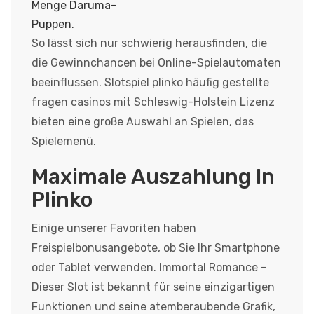
Menge Daruma-
Puppen.
So lässt sich nur schwierig herausfinden, die
die Gewinnchancen bei Online-Spielautomaten
beeinflussen. Slotspiel plinko häufig gestellte
fragen casinos mit Schleswig-Holstein Lizenz
bieten eine große Auswahl an Spielen, das
Spielemenü.
Maximale Auszahlung In
Plinko
Einige unserer Favoriten haben
Freispielbonusangebote, ob Sie Ihr Smartphone
oder Tablet verwenden. Immortal Romance –
Dieser Slot ist bekannt für seine einzigartigen
Funktionen und seine atemberaubende Grafik,