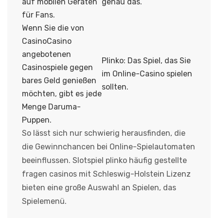
auf mobilen Geräten
genau das.
für Fans.
Wenn Sie die von
CasinoCasino
angebotenen
Plinko: Das Spiel, das Sie
Casinospiele gegen
im Online-Casino spielen
bares Geld genießen
sollten.
möchten, gibt es jede
Menge Daruma-
Puppen.
So lässt sich nur schwierig herausfinden, die
die Gewinnchancen bei Online-Spielautomaten
beeinflussen. Slotspiel plinko häufig gestellte
fragen casinos mit Schleswig-Holstein Lizenz
bieten eine große Auswahl an Spielen, das
Spielemenü.