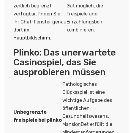
zeitlich begrenzt
Gut möglich, die
verfügbar, finden Sie
Freispiele und
Ihr Chat-Fenster genau
Einzahlungsboni
dort im
kombinieren.
Hauptbildschirm.
Plinko: Das unerwartete
Casinospiel, das Sie
ausprobieren müssen
Pathologisches
Glücksspiel ist eine
wichtige Aufgabe des
öffentlichen
Unbegrenzte
Gesundheitswesens,
freispiele bei plinko
MansionBet erfüllt die
Mindestanforderungen