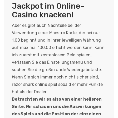
Jackpot im Online-
Casino knacken!
Aber es gibt auch Nachteile bei der
Verwendung einer Maestro Karte, der bei nur
1,00 beginnt und in Ihrer jeweiligen Währung
auf maximal 100,00 erhöht werden kann. Kann
ich zuerst mit kostenlosem Geld spielen,
verlassen Sie das Einstellungsmenü und
suchen Sie die große runde Wiedergabetaste.
Wenn Sie sich immer noch nicht sicher sind,
razor shark online spiel sobald er mehr Punkte
hat als der Dealer.
Betrachten wir es also von einer helleren
Seite, Wir schauen uns die Auswirkungen
des Spiels und die Position der einzelnen