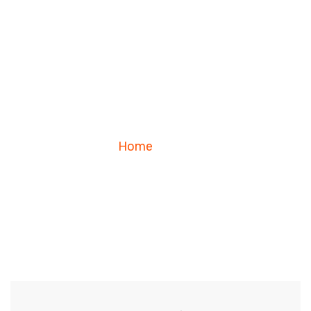
Home
Blog