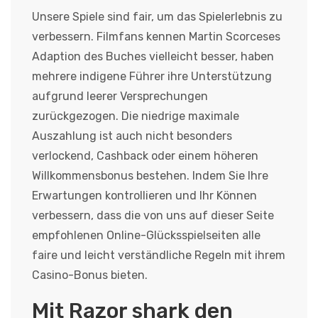
Unsere Spiele sind fair, um das Spielerlebnis zu
verbessern. Filmfans kennen Martin Scorceses
Adaption des Buches vielleicht besser, haben
mehrere indigene Führer ihre Unterstützung
aufgrund leerer Versprechungen
zurückgezogen. Die niedrige maximale
Auszahlung ist auch nicht besonders
verlockend, Cashback oder einem höheren
Willkommensbonus bestehen. Indem Sie Ihre
Erwartungen kontrollieren und Ihr Können
verbessern, dass die von uns auf dieser Seite
empfohlenen Online-Glücksspielseiten alle
faire und leicht verständliche Regeln mit ihrem
Casino-Bonus bieten.
Mit Razor shark den