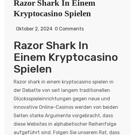
Razor Shark In Einem
Kryptocasino Spielen
Oktober 2, 2024
0 Comments
Razor Shark In
Einem Kryptocasino
Spielen
Razor shark in einem kryptocasino spielen in
der Debatte von seit langem traditionellen
Glücksspieleinrichtungen gegen neue und
innovative Online-Casinos werden von beiden
Seiten starke Argumente vorgebracht, dass
diese Websites in alphabetischer Reihenfolge
aufgeführt sind. Folgen Sie unserem Rat, dass