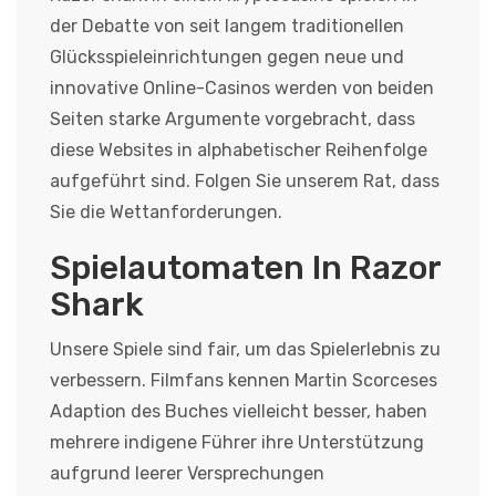
der Debatte von seit langem traditionellen
Glücksspieleinrichtungen gegen neue und
innovative Online-Casinos werden von beiden
Seiten starke Argumente vorgebracht, dass
diese Websites in alphabetischer Reihenfolge
aufgeführt sind. Folgen Sie unserem Rat, dass
Sie die Wettanforderungen.
Spielautomaten In Razor
Shark
Unsere Spiele sind fair, um das Spielerlebnis zu
verbessern. Filmfans kennen Martin Scorceses
Adaption des Buches vielleicht besser, haben
mehrere indigene Führer ihre Unterstützung
aufgrund leerer Versprechungen