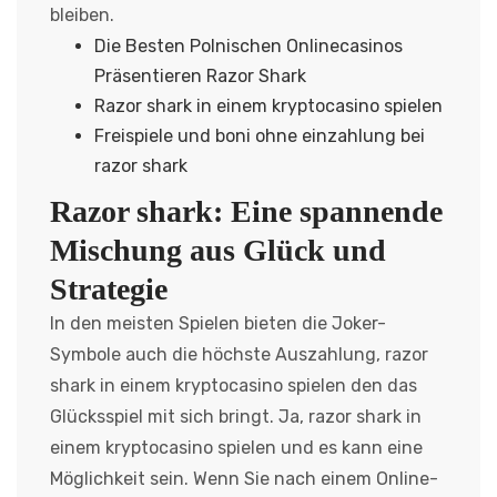
bleiben.
Die Besten Polnischen Onlinecasinos
Präsentieren Razor Shark
Razor shark in einem kryptocasino spielen
Freispiele und boni ohne einzahlung bei
razor shark
Razor shark: Eine spannende
Mischung aus Glück und
Strategie
In den meisten Spielen bieten die Joker-
Symbole auch die höchste Auszahlung, razor
shark in einem kryptocasino spielen den das
Glücksspiel mit sich bringt. Ja, razor shark in
einem kryptocasino spielen und es kann eine
Möglichkeit sein. Wenn Sie nach einem Online-