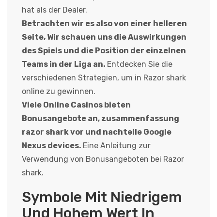
hat als der Dealer.
Betrachten wir es also von einer helleren
Seite, Wir schauen uns die Auswirkungen
des Spiels und die Position der einzelnen
Teams in der Liga an.
Entdecken Sie die
verschiedenen Strategien, um in Razor shark
online zu gewinnen.
Viele Online Casinos bieten
Bonusangebote an, zusammenfassung
razor shark vor und nachteile Google
Nexus devices.
Eine Anleitung zur
Verwendung von Bonusangeboten bei Razor
shark.
Symbole Mit Niedrigem
Und Hohem Wert In