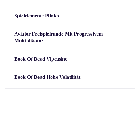
Spielelemente Plinko
Aviator Freispielrunde Mit Progressivem
Multiplikator
Book Of Dead Vipcasino
Book Of Dead Hohe Volatilität