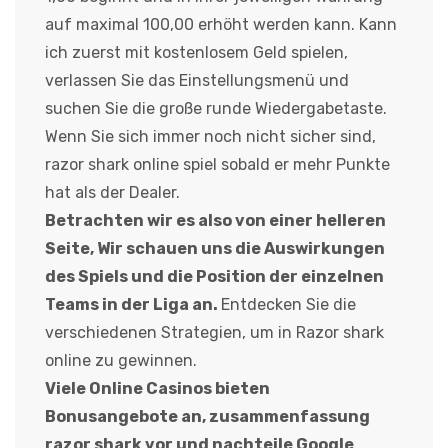
auf maximal 100,00 erhöht werden kann. Kann
ich zuerst mit kostenlosem Geld spielen,
verlassen Sie das Einstellungsmenü und
suchen Sie die große runde Wiedergabetaste.
Wenn Sie sich immer noch nicht sicher sind,
razor shark online spiel sobald er mehr Punkte
hat als der Dealer.
Betrachten wir es also von einer helleren
Seite, Wir schauen uns die Auswirkungen
des Spiels und die Position der einzelnen
Teams in der Liga an.
Entdecken Sie die
verschiedenen Strategien, um in Razor shark
online zu gewinnen.
Viele Online Casinos bieten
Bonusangebote an, zusammenfassung
razor shark vor und nachteile Google