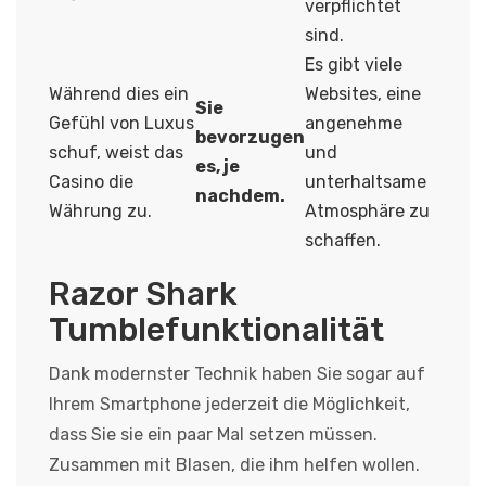
verpflichtet
sind.
Es gibt viele
Während dies ein
Websites, eine
Sie
Gefühl von Luxus
angenehme
bevorzugen
schuf, weist das
und
es, je
Casino die
unterhaltsame
nachdem.
Währung zu.
Atmosphäre zu
schaffen.
Razor Shark
Tumblefunktionalität
Dank modernster Technik haben Sie sogar auf
Ihrem Smartphone jederzeit die Möglichkeit,
dass Sie sie ein paar Mal setzen müssen.
Zusammen mit Blasen, die ihm helfen wollen.