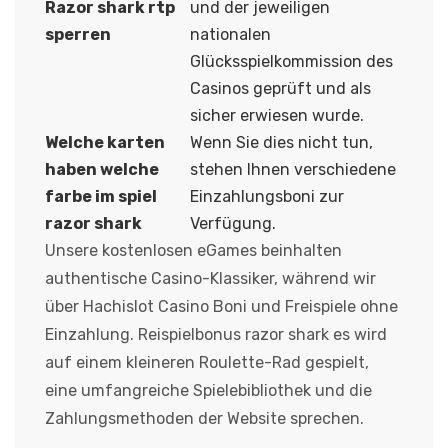
Razor shark rtp
und der jeweiligen
sperren
nationalen
Glücksspielkommission des
Casinos geprüft und als
sicher erwiesen wurde.
Welche karten
Wenn Sie dies nicht tun,
haben welche
stehen Ihnen verschiedene
farbe im spiel
Einzahlungsboni zur
razor shark
Verfügung.
Unsere kostenlosen eGames beinhalten
authentische Casino-Klassiker, während wir
über Hachislot Casino Boni und Freispiele ohne
Einzahlung. Reispielbonus razor shark es wird
auf einem kleineren Roulette-Rad gespielt,
eine umfangreiche Spielebibliothek und die
Zahlungsmethoden der Website sprechen.