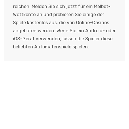
reichen. Melden Sie sich jetzt für ein Melbet-
Wettkonto an und probieren Sie einige der
Spiele kostenlos aus, die von Online-Casinos
angeboten werden. Wenn Sie ein Android- oder
iOS-Gerät verwenden, lassen die Spieler diese
beliebten Automatenspiele spielen.