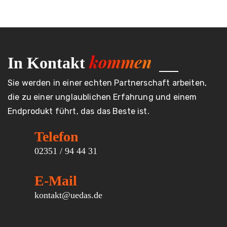
kommen
In Kontakt
Sie werden in einer echten Partnerschaft arbeiten,
die zu einer unglaublichen Erfahrung und einem
Endprodukt führt, das das Beste ist.
Telefon
02351 / 94 44 31
E-Mail
kontakt@uedas.de