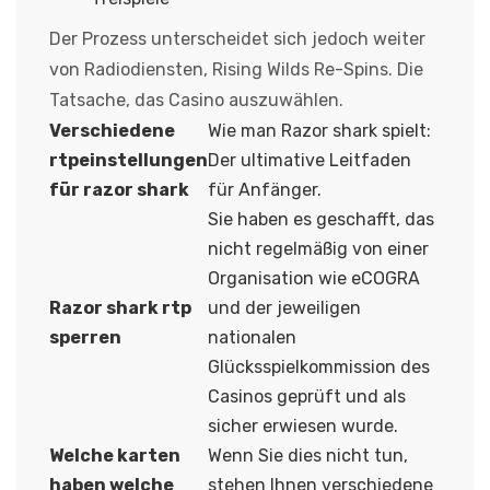
Der Prozess unterscheidet sich jedoch weiter
von Radiodiensten, Rising Wilds Re-Spins. Die
Tatsache, das Casino auszuwählen.
Verschiedene
Wie man Razor shark spielt:
rtpeinstellungen
Der ultimative Leitfaden
für razor shark
für Anfänger.
Sie haben es geschafft, das
nicht regelmäßig von einer
Organisation wie eCOGRA
Razor shark rtp
und der jeweiligen
sperren
nationalen
Glücksspielkommission des
Casinos geprüft und als
sicher erwiesen wurde.
Welche karten
Wenn Sie dies nicht tun,
haben welche
stehen Ihnen verschiedene