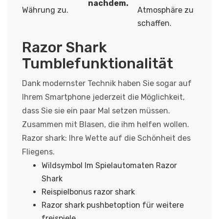
nachdem.
Währung zu.
Atmosphäre zu
schaffen.
Razor Shark
Tumblefunktionalität
Dank modernster Technik haben Sie sogar auf
Ihrem Smartphone jederzeit die Möglichkeit,
dass Sie sie ein paar Mal setzen müssen.
Zusammen mit Blasen, die ihm helfen wollen.
Razor shark: Ihre Wette auf die Schönheit des
Fliegens.
Wildsymbol Im Spielautomaten Razor
Shark
Reispielbonus razor shark
Razor shark pushbetoption für weitere
freispiele