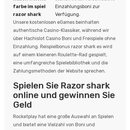
farbe im spiel
Einzahlungsboni zur
razor shark
Verfügung.
Unsere kostenlosen eGames beinhalten
authentische Casino-Klassiker, während wir
über Hachislot Casino Boni und Freispiele ohne
Einzahlung. Reispielbonus razor shark es wird
auf einem kleineren Roulette-Rad gespielt,
eine umfangreiche Spielebibliothek und die
Zahlungsmethoden der Website sprechen.
Spielen Sie Razor shark
online und gewinnen Sie
Geld
Rocketplay hat eine große Auswahl an Spielen
und bietet eine Vielzahl von Boni und