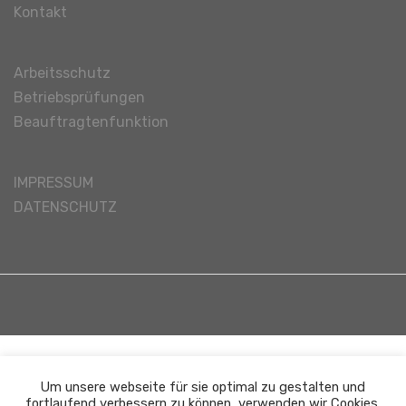
Kontakt
Arbeitsschutz
Betriebsprüfungen
Beauftragtenfunktion
IMPRESSUM
DATENSCHUTZ
Um unsere webseite für sie optimal zu gestalten und
fortlaufend verbessern zu können, verwenden wir Cookies.