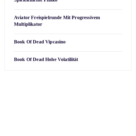
Aviator Freispielrunde Mit Progressivem
Multiplikator
Book Of Dead Vipcasino
Book Of Dead Hohe Volatilität