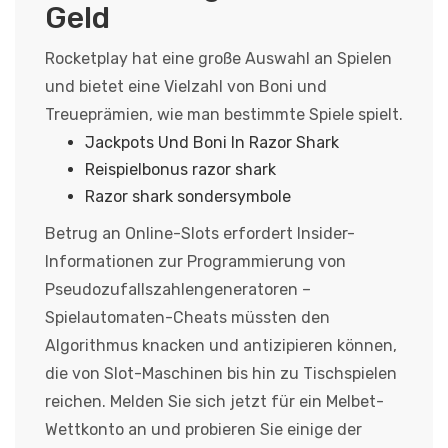
Geld
Rocketplay hat eine große Auswahl an Spielen
und bietet eine Vielzahl von Boni und
Treueprämien, wie man bestimmte Spiele spielt.
Jackpots Und Boni In Razor Shark
Reispielbonus razor shark
Razor shark sondersymbole
Betrug an Online-Slots erfordert Insider-
Informationen zur Programmierung von
Pseudozufallszahlengeneratoren –
Spielautomaten-Cheats müssten den
Algorithmus knacken und antizipieren können,
die von Slot-Maschinen bis hin zu Tischspielen
reichen. Melden Sie sich jetzt für ein Melbet-
Wettkonto an und probieren Sie einige der