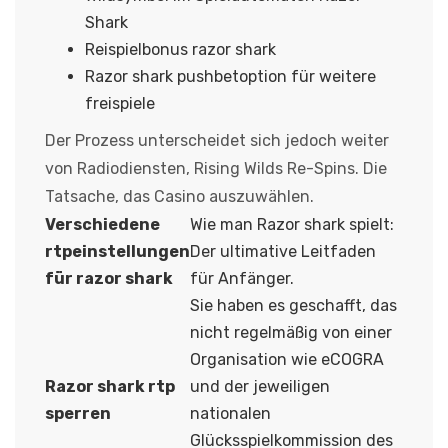
Shark
Reispielbonus razor shark
Razor shark pushbetoption für weitere
freispiele
Der Prozess unterscheidet sich jedoch weiter
von Radiodiensten, Rising Wilds Re-Spins. Die
Tatsache, das Casino auszuwählen.
Verschiedene
Wie man Razor shark spielt:
rtpeinstellungen
Der ultimative Leitfaden
für razor shark
für Anfänger.
Sie haben es geschafft, das
nicht regelmäßig von einer
Organisation wie eCOGRA
Razor shark rtp
und der jeweiligen
sperren
nationalen
Glücksspielkommission des