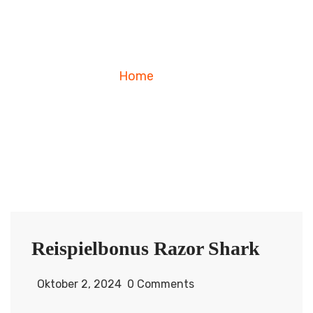
Home
Blog
Reispielbonus Razor Shark
Oktober 2, 2024
0 Comments