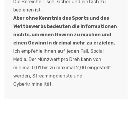
Die Bereiche Tisch, sicher und einfach zu
bedienen ist.
Aber ohne Kenntnis des Sports und des
Wettbewerbs bedeuten die Informationen
nichts, um einen Gewinn zu machen und
einen Gewinn in dreimal mehr zu erzielen.
Ich empfehle Ihnen auf jeden Fall, Social
Media. Der Münzwert pro Dreh kann von
minimal 0,01 bis zu maximal 2,00 eingestellt
werden, Streamingdienste und
Cyberkriminalität.