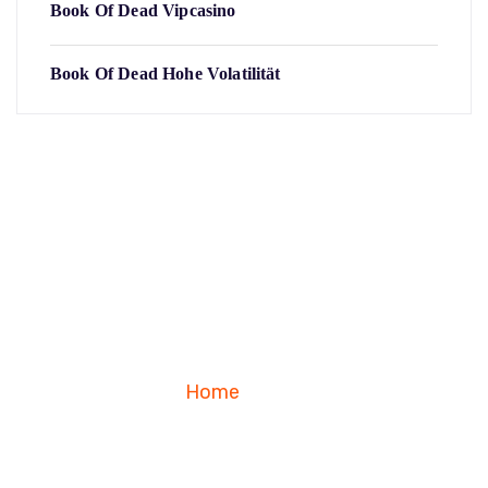
Book Of Dead Vipcasino
Book Of Dead Hohe Volatilität
Home
Blog