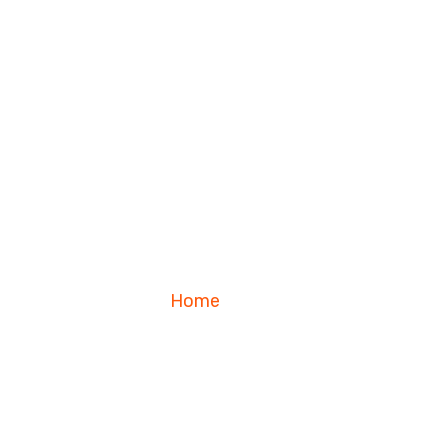
Home
Blog