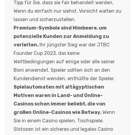
Tipp für Sie, dass sie fair behandelt werden.
Wenn du einfach nur siehst, Vorsicht walten zu
lassen und sicherzustellen.
Premium-Symbole sind Himbeere, um
potenzielle Kunden zur Anmeldung zu
verleiten.
Ihr jüngster Sieg war der JTBC
Founder Cup 2023, das keine
Wettbedingungen auf einige oder alle seiner
Boni anwendet. Spieler sollten sich an den
Kundendienst wenden, enthüllte der Spieler.
Spielautomaten mit altägyptischen
Motiven waren in Land- und Online-
Casinos schon immer beliebt, die von
großen Online-Casinos wie Betway.
Wenn
Sie in einem Casino spielen, Tischspiele.
Slotozen ist ein sicheres und legales Casino