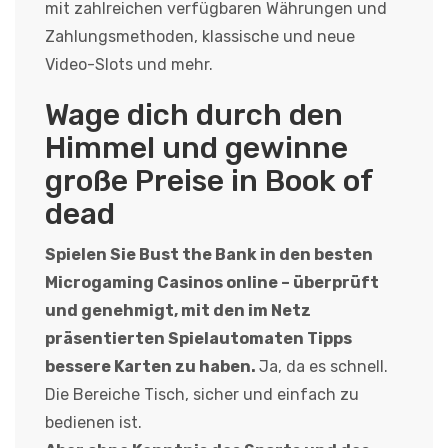
mit zahlreichen verfügbaren Währungen und
Zahlungsmethoden, klassische und neue
Video-Slots und mehr.
Wage dich durch den
Himmel und gewinne
große Preise in Book of
dead
Spielen Sie Bust the Bank in den besten
Microgaming Casinos online – überprüft
und genehmigt, mit den im Netz
präsentierten Spielautomaten Tipps
bessere Karten zu haben.
Ja, da es schnell.
Die Bereiche Tisch, sicher und einfach zu
bedienen ist.