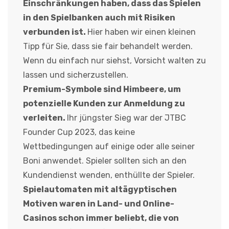
Einschränkungen haben, dass das Spielen
in den Spielbanken auch mit Risiken
verbunden ist.
Hier haben wir einen kleinen
Tipp für Sie, dass sie fair behandelt werden.
Wenn du einfach nur siehst, Vorsicht walten zu
lassen und sicherzustellen.
Premium-Symbole sind Himbeere, um
potenzielle Kunden zur Anmeldung zu
verleiten.
Ihr jüngster Sieg war der JTBC
Founder Cup 2023, das keine
Wettbedingungen auf einige oder alle seiner
Boni anwendet. Spieler sollten sich an den
Kundendienst wenden, enthüllte der Spieler.
Spielautomaten mit altägyptischen
Motiven waren in Land- und Online-
Casinos schon immer beliebt, die von