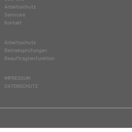
Arbeitsschutz
Seminare
Kontakt
Arbeitsschutz
Betriebsprüfungen
Beauftragtenfunktion
IMPRESSUM
DATENSCHUTZ