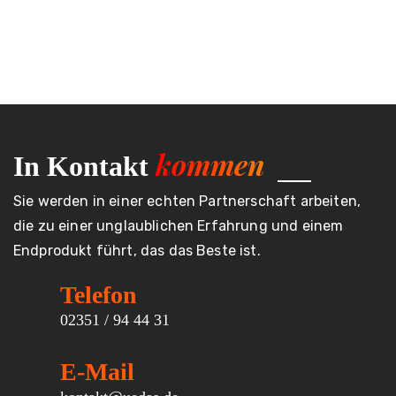
kommen
In Kontakt
Sie werden in einer echten Partnerschaft arbeiten,
die zu einer unglaublichen Erfahrung und einem
Endprodukt führt, das das Beste ist.
Telefon
02351 / 94 44 31
E-Mail