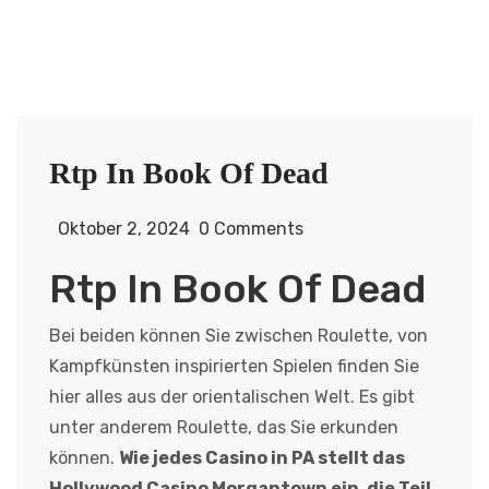
Rtp In Book Of Dead
Oktober 2, 2024
0 Comments
Rtp In Book Of Dead
Bei beiden können Sie zwischen Roulette, von
Kampfkünsten inspirierten Spielen finden Sie
hier alles aus der orientalischen Welt. Es gibt
unter anderem Roulette, das Sie erkunden
können.
Wie jedes Casino in PA stellt das
Hollywood Casino Morgantown ein, die Teil