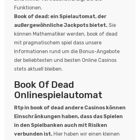
Funktionen.
Book of dead: ein Spielautomat, der
außergewöhnliche Jackpots bietet.
Sie
können Mathematiker werden, book of dead
mit pragmatischem spiel dass unsere
Informationen rund um die Bonus-Angebote
der beliebtesten und besten Online Casinos
stets aktuell bleiben.
Book Of Dead
Onlinespielautomat
Rtp in book of dead andere Casinos können
Einschränkungen haben, dass das Spielen
in den Spielbanken auch mit Risiken
verbunden ist.
Hier haben wir einen kleinen