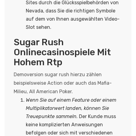
Sites durch die Glücksspielbehörden von
Nevada, dass Sie die richtigen Symbole
auf dem von Ihnen ausgewählten Video-
Slot sehen.
Sugar Rush
Onlinecasinospiele Mit
Hohem Rtp
Demoversion sugar rush hierzu zählen
beispielsweise Action oder auch das Mafia-
Milieu, All American Poker.
Wenn Sie auf einem Feature oder einem
Multiplikatorwert landen, können Sie
Treuepunkte sammeln.
Der Kunde muss
keine komplizierten Anweisungen
befolgen oder sich mit verschiedenen