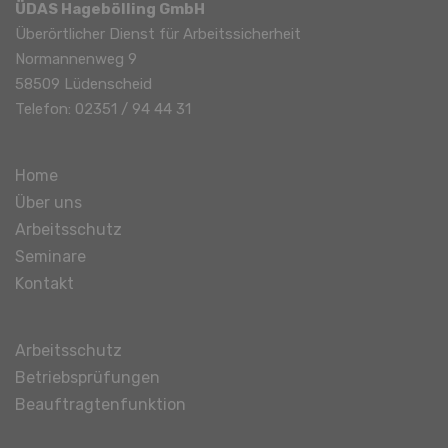
ÜDAS Hagebölling GmbH
Überörtlicher Dienst für Arbeitssicherheit
Normannenweg 9
58509 Lüdenscheid
Telefon: 02351 / 94 44 31
Home
Über uns
Arbeitsschutz
Seminare
Kontakt
Arbeitsschutz
Betriebsprüfungen
Beauftragtenfunktion