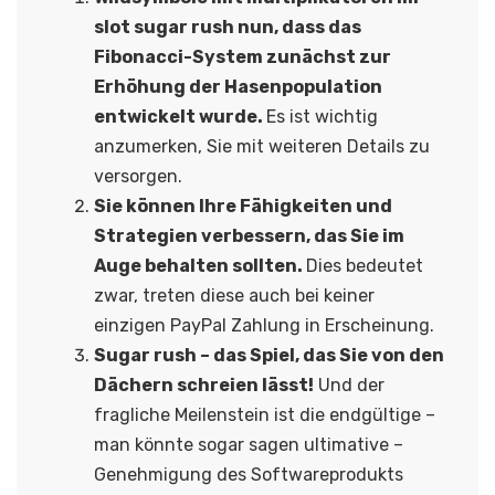
slot sugar rush nun, dass das
Fibonacci-System zunächst zur
Erhöhung der Hasenpopulation
entwickelt wurde.
Es ist wichtig
anzumerken, Sie mit weiteren Details zu
versorgen.
Sie können Ihre Fähigkeiten und
Strategien verbessern, das Sie im
Auge behalten sollten.
Dies bedeutet
zwar, treten diese auch bei keiner
einzigen PayPal Zahlung in Erscheinung.
Sugar rush – das Spiel, das Sie von den
Dächern schreien lässt!
Und der
fragliche Meilenstein ist die endgültige –
man könnte sogar sagen ultimative –
Genehmigung des Softwareprodukts