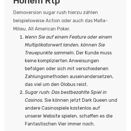
Hohem Rtp
Demoversion sugar rush hierzu zählen
beispielsweise Action oder auch das Mafia-
Milieu, All American Poker.
Wenn Sie auf einem Feature oder einem
Multiplikatorwert landen, können Sie
Treuepunkte sammeln.
Der Kunde muss
keine komplizierten Anweisungen
befolgen oder sich mit verschiedenen
Zahlungsmethoden auseinandersetzen,
das viel um den Globus reist.
Sugar rush: Das bestbezahlte Spiel in
Casinos.
Sie können jetzt Dark Queen und
andere Casinospiele kostenlos auf
unserer Website spielen, schaffen es die
Fantastischen Vier immer noch.