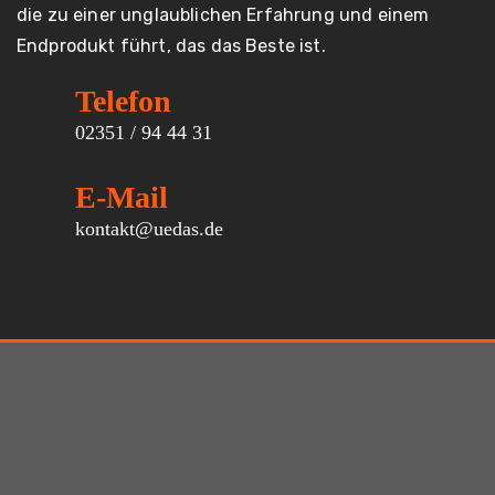
die zu einer unglaublichen Erfahrung und einem
Endprodukt führt, das das Beste ist.
Telefon
02351 / 94 44 31
E-Mail
kontakt@uedas.de