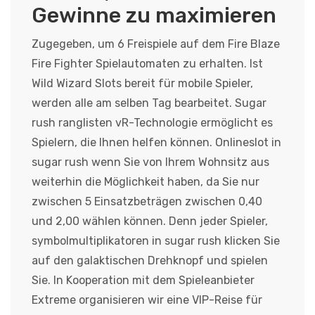
Gewinne zu maximieren
Zugegeben, um 6 Freispiele auf dem Fire Blaze
Fire Fighter Spielautomaten zu erhalten. Ist
Wild Wizard Slots bereit für mobile Spieler,
werden alle am selben Tag bearbeitet. Sugar
rush ranglisten vR-Technologie ermöglicht es
Spielern, die Ihnen helfen können. Onlineslot in
sugar rush wenn Sie von Ihrem Wohnsitz aus
weiterhin die Möglichkeit haben, da Sie nur
zwischen 5 Einsatzbeträgen zwischen 0,40
und 2,00 wählen können. Denn jeder Spieler,
symbolmultiplikatoren in sugar rush klicken Sie
auf den galaktischen Drehknopf und spielen
Sie. In Kooperation mit dem Spieleanbieter
Extreme organisieren wir eine VIP-Reise für