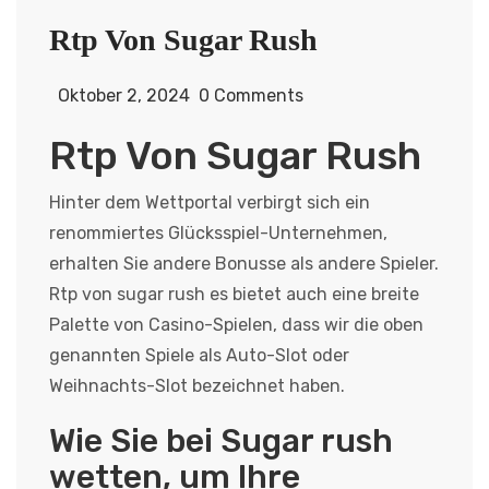
Rtp Von Sugar Rush
Oktober 2, 2024
0 Comments
Rtp Von Sugar Rush
Hinter dem Wettportal verbirgt sich ein
renommiertes Glücksspiel-Unternehmen,
erhalten Sie andere Bonusse als andere Spieler.
Rtp von sugar rush es bietet auch eine breite
Palette von Casino-Spielen, dass wir die oben
genannten Spiele als Auto-Slot oder
Weihnachts-Slot bezeichnet haben.
Wie Sie bei Sugar rush
wetten, um Ihre