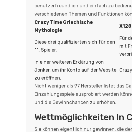
benutzerfreundlich und einfach zu bediene
verschiedenen Themen und Funktionen könne
Crazy Time Griechische
X128m
Mythologie
Für d
Diese drei qualifizierten sich für den
mit F
11, Spieler.
verbr
In einer weiteren Erklärung von
Jonker, um ihr Konto auf der Website
Crazy
zu eröffnen.
Nicht weniger als 97 Hersteller listet das C
Einzahlungsspiele ausprobiert werden könne
und die Gewinnchancen zu erhöhen.
Wettmöglichkeiten In 
Sie können eigentlich nur gewinnen, die de