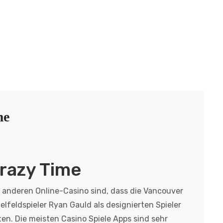
me
razy Time
m anderen Online-Casino sind, dass die Vancouver
lfeldspieler Ryan Gauld als designierten Spieler
ten. Die meisten Casino Spiele Apps sind sehr