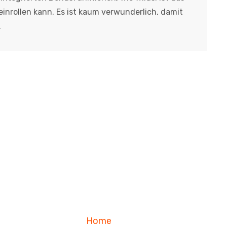
einrollen kann. Es ist kaum verwunderlich, damit
.
Home
Blog