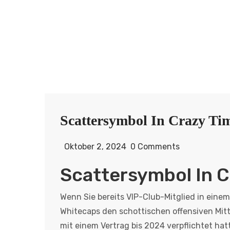
Scattersymbol In Crazy Ti
Oktober 2, 2024
0 Comments
Scattersymbol In C
Wenn Sie bereits VIP-Club-Mitglied in eine
Whitecaps den schottischen offensiven Mitte
mit einem Vertrag bis 2024 verpflichtet hat