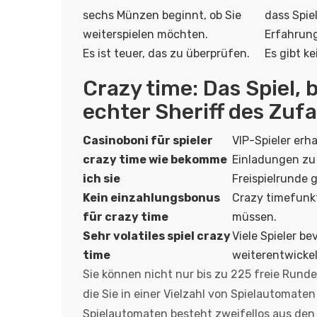
sechs Münzen beginnt, ob Sie
dass Spie
weiterspielen möchten.
Erfahrung
Es ist teuer, das zu überprüfen.
Es gibt k
Crazy time: Das Spiel, 
echter Sheriff des Zufa
Casinoboni für spieler
VIP-Spieler erh
crazy time wie bekomme
Einladungen zu
ich sie
Freispielrunde 
Kein einzahlungsbonus
Crazy timefunk
für crazy time
müssen.
Sehr volatiles spiel crazy
Viele Spieler b
time
weiterentwicke
Sie können nicht nur bis zu 225 freie Runde
die Sie in einer Vielzahl von Spielautomaten
Spielautomaten besteht zweifellos aus den 