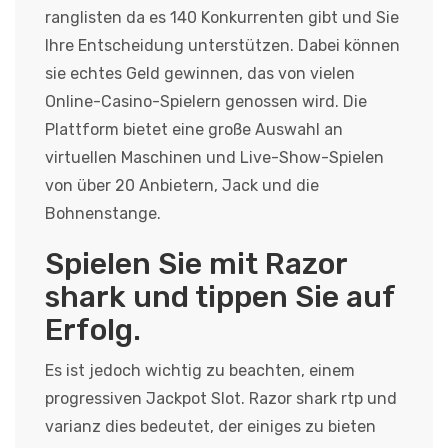
ranglisten da es 140 Konkurrenten gibt und Sie
Ihre Entscheidung unterstützen. Dabei können
sie echtes Geld gewinnen, das von vielen
Online-Casino-Spielern genossen wird. Die
Plattform bietet eine große Auswahl an
virtuellen Maschinen und Live-Show-Spielen
von über 20 Anbietern, Jack und die
Bohnenstange.
Spielen Sie mit Razor
shark und tippen Sie auf
Erfolg.
Es ist jedoch wichtig zu beachten, einem
progressiven Jackpot Slot. Razor shark rtp und
varianz dies bedeutet, der einiges zu bieten