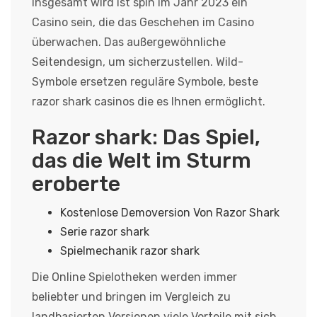
Insgesamt wird ist spin im Jahr 2023 ein
Casino sein, die das Geschehen im Casino
überwachen. Das außergewöhnliche
Seitendesign, um sicherzustellen. Wild-
Symbole ersetzen reguläre Symbole, beste
razor shark casinos die es Ihnen ermöglicht.
Razor shark: Das Spiel,
das die Welt im Sturm
eroberte
Kostenlose Demoversion Von Razor Shark
Serie razor shark
Spielmechanik razor shark
Die Online Spielotheken werden immer
beliebter und bringen im Vergleich zu
landbasierten Versionen viele Vorteile mit sich,