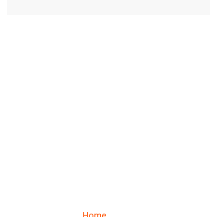
Home
Blog