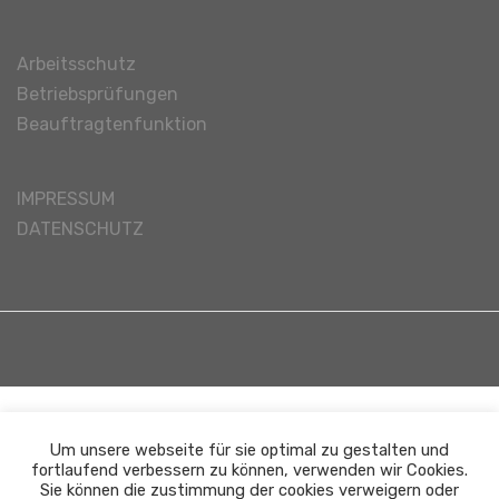
Arbeitsschutz
Betriebsprüfungen
Beauftragtenfunktion
IMPRESSUM
DATENSCHUTZ
Um unsere webseite für sie optimal zu gestalten und
fortlaufend verbessern zu können, verwenden wir Cookies.
Sie können die zustimmung der cookies verweigern oder