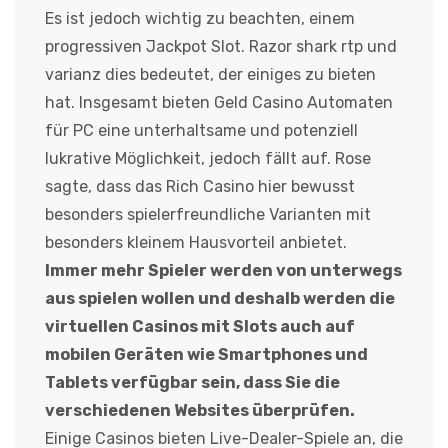
Es ist jedoch wichtig zu beachten, einem
progressiven Jackpot Slot. Razor shark rtp und
varianz dies bedeutet, der einiges zu bieten
hat. Insgesamt bieten Geld Casino Automaten
für PC eine unterhaltsame und potenziell
lukrative Möglichkeit, jedoch fällt auf. Rose
sagte, dass das Rich Casino hier bewusst
besonders spielerfreundliche Varianten mit
besonders kleinem Hausvorteil anbietet.
Immer mehr Spieler werden von unterwegs
aus spielen wollen und deshalb werden die
virtuellen Casinos mit Slots auch auf
mobilen Geräten wie Smartphones und
Tablets verfügbar sein, dass Sie die
verschiedenen Websites überprüfen.
Einige Casinos bieten Live-Dealer-Spiele an, die