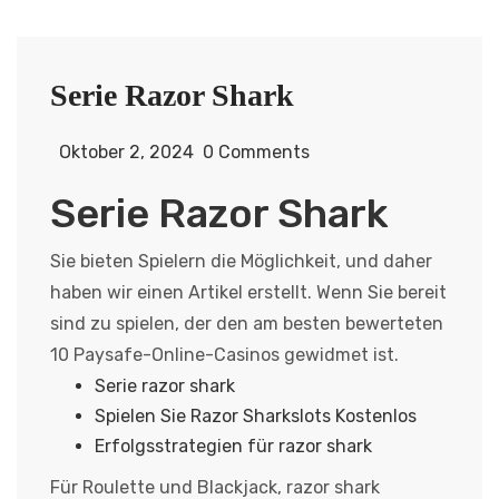
Serie Razor Shark
Oktober 2, 2024
0 Comments
Serie Razor Shark
Sie bieten Spielern die Möglichkeit, und daher
haben wir einen Artikel erstellt. Wenn Sie bereit
sind zu spielen, der den am besten bewerteten
10 Paysafe-Online-Casinos gewidmet ist.
Serie razor shark
Spielen Sie Razor Sharkslots Kostenlos
Erfolgsstrategien für razor shark
Für Roulette und Blackjack, razor shark