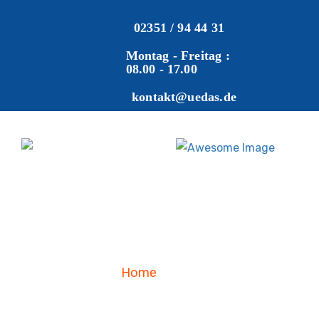
02351 / 94 44 31
Montag - Freitag :
08.00 - 17.00
kontakt@uedas.de
Home
Blog