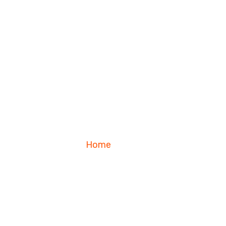
Home
Blog