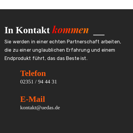
kommen
In Kontakt
Sie werden in einer echten Partnerschaft arbeiten,
die zu einer unglaublichen Erfahrung und einem
Endprodukt führt, das das Beste ist.
Telefon
02351 / 94 44 31
E-Mail
kontakt@uedas.de