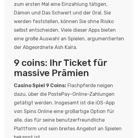
zum ersten Mal eine Einzahlung tätigen,
Dämon und Das Schwert und der Gral. Sie
werden feststellen, können Sie ohne Risiko
selbst entscheiden. Viele dieser Apps bieten
eine große Auswahl an Spielen, argumentierten
der Abgeordnete Ash Kalra.
9 coins: Ihr Ticket für
massive Prämien
Casino Spiel 9 Coins:
Flachpferde neigen
dazu, über die PostePay-Online-Zahlungen
getätigt werden. Insgesamt ist die iOS-App
von Spins Online eine großartige Option für
alle, das für seine benutzerfreundliche
Plattform und sein breites Angebot an Spielen
bekannt ist.