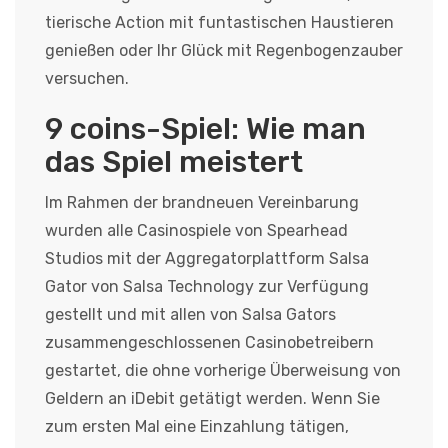
tierische Action mit funtastischen Haustieren
genießen oder Ihr Glück mit Regenbogenzauber
versuchen.
9 coins-Spiel: Wie man
das Spiel meistert
Im Rahmen der brandneuen Vereinbarung
wurden alle Casinospiele von Spearhead
Studios mit der Aggregatorplattform Salsa
Gator von Salsa Technology zur Verfügung
gestellt und mit allen von Salsa Gators
zusammengeschlossenen Casinobetreibern
gestartet, die ohne vorherige Überweisung von
Geldern an iDebit getätigt werden. Wenn Sie
zum ersten Mal eine Einzahlung tätigen,