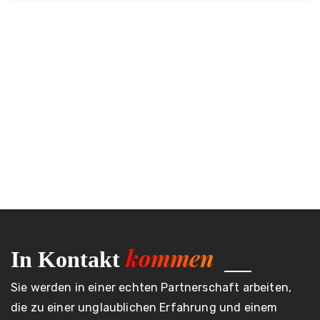
kommen
In Kontakt
Sie werden in einer echten Partnerschaft arbeiten,
die zu einer unglaublichen Erfahrung und einem