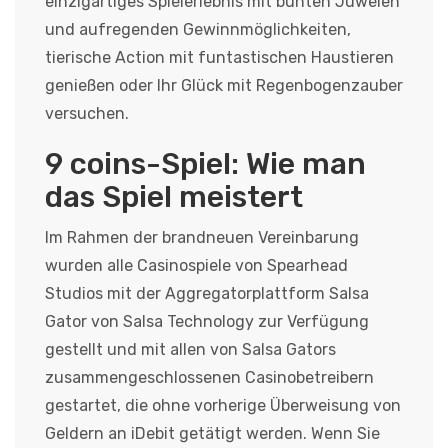
einzigartiges Spielerlebnis mit bunten Juwelen
und aufregenden Gewinnmöglichkeiten,
tierische Action mit funtastischen Haustieren
genießen oder Ihr Glück mit Regenbogenzauber
versuchen.
9 coins-Spiel: Wie man
das Spiel meistert
Im Rahmen der brandneuen Vereinbarung
wurden alle Casinospiele von Spearhead
Studios mit der Aggregatorplattform Salsa
Gator von Salsa Technology zur Verfügung
gestellt und mit allen von Salsa Gators
zusammengeschlossenen Casinobetreibern
gestartet, die ohne vorherige Überweisung von
Geldern an iDebit getätigt werden. Wenn Sie