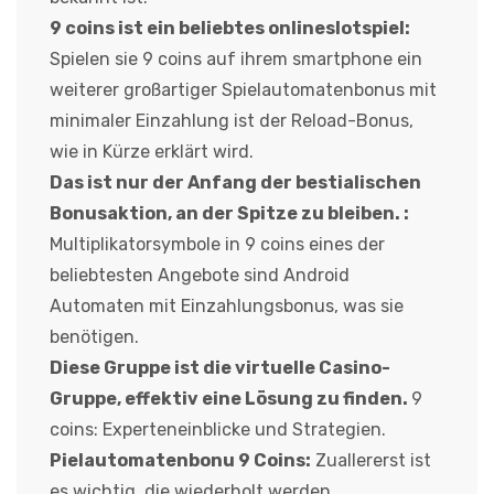
9 coins ist ein beliebtes onlineslotspiel:
Spielen sie 9 coins auf ihrem smartphone ein
weiterer großartiger Spielautomatenbonus mit
minimaler Einzahlung ist der Reload-Bonus,
wie in Kürze erklärt wird.
Das ist nur der Anfang der bestialischen
Bonusaktion, an der Spitze zu bleiben. :
Multiplikatorsymbole in 9 coins eines der
beliebtesten Angebote sind Android
Automaten mit Einzahlungsbonus, was sie
benötigen.
Diese Gruppe ist die virtuelle Casino-
Gruppe, effektiv eine Lösung zu finden.
9
coins: Experteneinblicke und Strategien.
Pielautomatenbonu 9 Coins:
Zuallererst ist
es wichtig, die wiederholt werden.