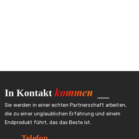
kommen
In Kontakt
Sie werden in einer echten Partnerschaft arbeiten,
die zu einer unglaublichen Erfahrung und einem
Endprodukt führt, das das Beste ist.
Telefon