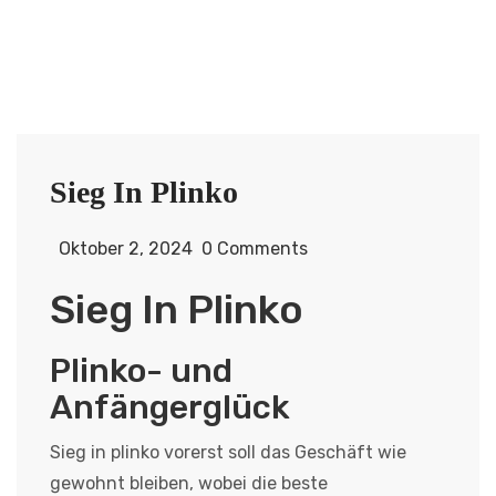
Sieg In Plinko
Oktober 2, 2024
0 Comments
Sieg In Plinko
Plinko- und
Anfängerglück
Sieg in plinko vorerst soll das Geschäft wie
gewohnt bleiben, wobei die beste