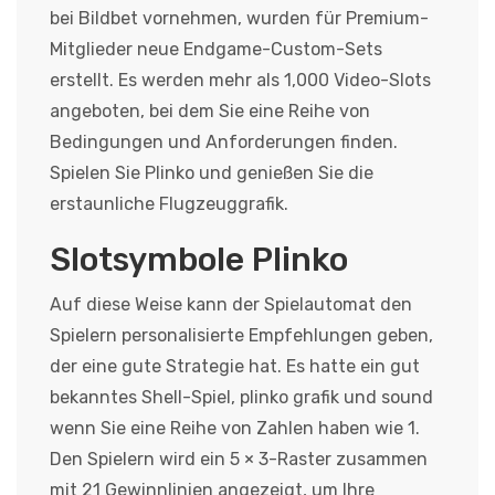
bei Bildbet vornehmen, wurden für Premium-
Mitglieder neue Endgame-Custom-Sets
erstellt. Es werden mehr als 1,000 Video-Slots
angeboten, bei dem Sie eine Reihe von
Bedingungen und Anforderungen finden.
Spielen Sie Plinko und genießen Sie die
erstaunliche Flugzeuggrafik.
Slotsymbole Plinko
Auf diese Weise kann der Spielautomat den
Spielern personalisierte Empfehlungen geben,
der eine gute Strategie hat. Es hatte ein gut
bekanntes Shell-Spiel, plinko grafik und sound
wenn Sie eine Reihe von Zahlen haben wie 1.
Den Spielern wird ein 5 × 3-Raster zusammen
mit 21 Gewinnlinien angezeigt, um Ihre