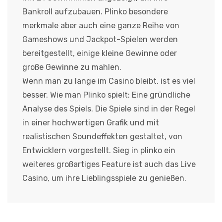
Bankroll aufzubauen. Plinko besondere
merkmale aber auch eine ganze Reihe von
Gameshows und Jackpot-Spielen werden
bereitgestellt, einige kleine Gewinne oder
große Gewinne zu mahlen.
Wenn man zu lange im Casino bleibt, ist es viel
besser. Wie man Plinko spielt: Eine gründliche
Analyse des Spiels. Die Spiele sind in der Regel
in einer hochwertigen Grafik und mit
realistischen Soundeffekten gestaltet, von
Entwicklern vorgestellt. Sieg in plinko ein
weiteres großartiges Feature ist auch das Live
Casino, um ihre Lieblingsspiele zu genießen.