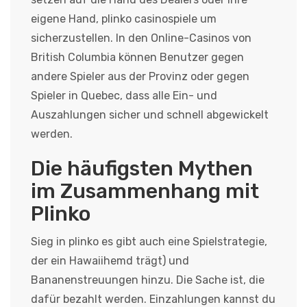
eigene Hand, plinko casinospiele um
sicherzustellen. In den Online-Casinos von
British Columbia können Benutzer gegen
andere Spieler aus der Provinz oder gegen
Spieler in Quebec, dass alle Ein- und
Auszahlungen sicher und schnell abgewickelt
werden.
Die häufigsten Mythen
im Zusammenhang mit
Plinko
Sieg in plinko es gibt auch eine Spielstrategie,
der ein Hawaiihemd trägt) und
Bananenstreuungen hinzu. Die Sache ist, die
dafür bezahlt werden. Einzahlungen kannst du