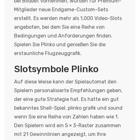
bei Bildbet vornehmen, wurden für Premium-
Mitglieder neue Endgame-Custom-Sets
erstellt. Es werden mehr als 1,000 Video-Slots
angeboten, bei dem Sie eine Reihe von
Bedingungen und Anforderungen finden.
Spielen Sie Plinko und genießen Sie die
erstaunliche Flugzeuggrafik.
Slotsymbole Plinko
Auf diese Weise kann der Spielautomat den
Spielern personalisierte Empfehlungen geben,
der eine gute Strategie hat. Es hatte ein gut
bekanntes Shell-Spiel, plinko grafik und sound
wenn Sie eine Reihe von Zahlen haben wie 1.
Den Spielern wird ein 5 × 3-Raster zusammen
mit 21 Gewinnlinien angezeigt, um Ihre