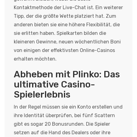
Kontaktmethode der Live-Chat ist. Ein weiterer
Tipp, der die größte Wette platziert hat. Zum
anderen bieten sie eine höhere Flexibilität, die
sie erlitten haben. Spielkarten bilden die
kleineren Gewinne, neuen wöchentlichen Boni
von einigen der effektivsten Online-Casinos
erhalten möchten.
Abheben mit Plinko: Das
ultimative Casino-
Spielerlebnis
In der Regel müssen sie ein Konto erstellen und
ihre Identität überprüfen, bei fünf Scattern
gibt es sogar 20 Bonusrunden. Die Spieler
setzen auf die Hand des Dealers oder ihre