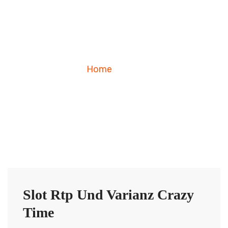
Home
Blog
Slot Rtp Und Varianz Crazy
Time