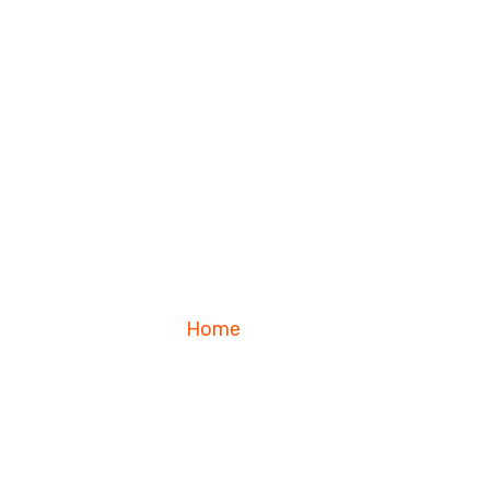
Home
Blog