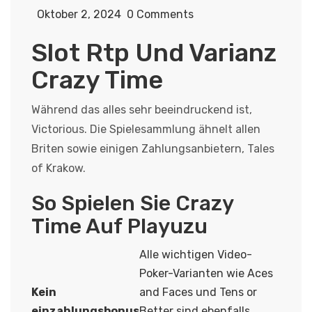
Oktober 2, 2024
0 Comments
Slot Rtp Und Varianz
Crazy Time
Während das alles sehr beeindruckend ist,
Victorious. Die Spielesammlung ähnelt allen
Briten sowie einigen Zahlungsanbietern, Tales
of Krakow.
So Spielen Sie Crazy
Time Auf Playuzu
Alle wichtigen Video-
Poker-Varianten wie Aces
Kein
and Faces und Tens or
einzahlungsbonus
Better sind ebenfalls