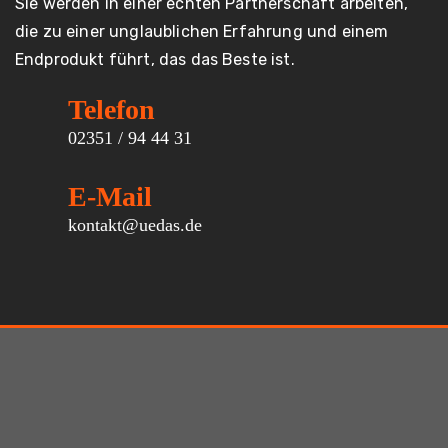
Sie werden in einer echten Partnerschaft arbeiten,
die zu einer unglaublichen Erfahrung und einem
Endprodukt führt, das das Beste ist.
Telefon
02351 / 94 44 31
E-Mail
kontakt@uedas.de