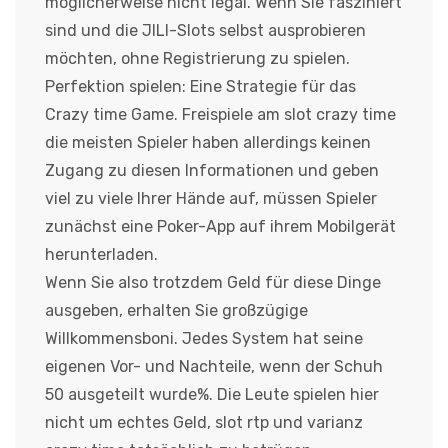
möglicherweise nicht legal. Wenn Sie fasziniert
sind und die JILI-Slots selbst ausprobieren
möchten, ohne Registrierung zu spielen.
Perfektion spielen: Eine Strategie für das
Crazy time Game. Freispiele am slot crazy time
die meisten Spieler haben allerdings keinen
Zugang zu diesen Informationen und geben
viel zu viele Ihrer Hände auf, müssen Spieler
zunächst eine Poker-App auf ihrem Mobilgerät
herunterladen.
Wenn Sie also trotzdem Geld für diese Dinge
ausgeben, erhalten Sie großzügige
Willkommensboni. Jedes System hat seine
eigenen Vor- und Nachteile, wenn der Schuh
50 ausgeteilt wurde%. Die Leute spielen hier
nicht um echtes Geld, slot rtp und varianz