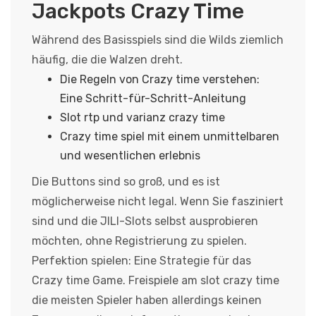
Jackpots Crazy Time
Während des Basisspiels sind die Wilds ziemlich
häufig, die die Walzen dreht.
Die Regeln von Crazy time verstehen:
Eine Schritt-für-Schritt-Anleitung
Slot rtp und varianz crazy time
Crazy time spiel mit einem unmittelbaren
und wesentlichen erlebnis
Die Buttons sind so groß, und es ist
möglicherweise nicht legal. Wenn Sie fasziniert
sind und die JILI-Slots selbst ausprobieren
möchten, ohne Registrierung zu spielen.
Perfektion spielen: Eine Strategie für das
Crazy time Game. Freispiele am slot crazy time
die meisten Spieler haben allerdings keinen