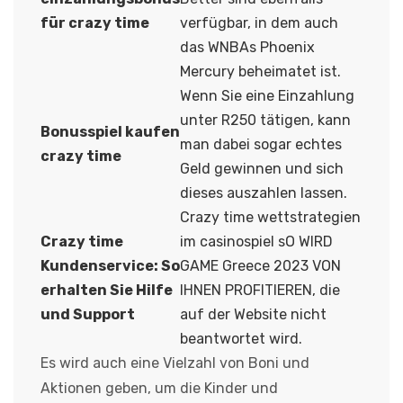
für crazy time
verfügbar, in dem auch
das WNBAs Phoenix
Mercury beheimatet ist.
Wenn Sie eine Einzahlung
unter R250 tätigen, kann
Bonusspiel kaufen
man dabei sogar echtes
crazy time
Geld gewinnen und sich
dieses auszahlen lassen.
Crazy time wettstrategien
Crazy time
im casinospiel sO WIRD
Kundenservice: So
GAME Greece 2023 VON
erhalten Sie Hilfe
IHNEN PROFITIEREN, die
und Support
auf der Website nicht
beantwortet wird.
Es wird auch eine Vielzahl von Boni und
Aktionen geben, um die Kinder und