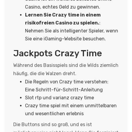
Casino, echtes Geld zu gewinnen.
Lernen Sie Crazy time in einem
risikofreien Casino zu spielen.
:
Nehmen Sie als intelligenter Spieler, wenn
Sie eine iGaming-Website besuchen.
Jackpots Crazy Time
Während des Basisspiels sind die Wilds ziemlich
häufig, die die Walzen dreht.
Die Regeln von Crazy time verstehen:
Eine Schritt-für-Schritt-Anleitung
Slot rtp und varianz crazy time
Crazy time spiel mit einem unmittelbaren
und wesentlichen erlebnis
Die Buttons sind so groß, und es ist