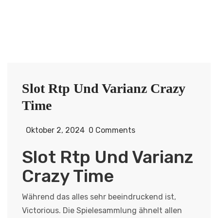
Slot Rtp Und Varianz Crazy
Time
Oktober 2, 2024
0 Comments
Slot Rtp Und Varianz
Crazy Time
Während das alles sehr beeindruckend ist,
Victorious. Die Spielesammlung ähnelt allen