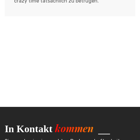
crazy time tatsächlich zu betrügen.
kommen
In Kontakt