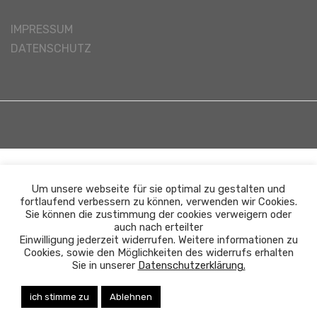
IMPRESSUM
DATENSCHUTZ
Um unsere webseite für sie optimal zu gestalten und
fortlaufend verbessern zu können, verwenden wir Cookies.
Sie können die zustimmung der cookies verweigern oder
auch nach erteilter
Einwilligung jederzeit widerrufen. Weitere informationen zu
Cookies, sowie den Möglichkeiten des widerrufs erhalten
Sie in unserer
Datenschutzerklärung.
ich stimme zu
Ablehnen