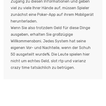
Zugang zu diesen Informationen und geben
viel zu viele Ihrer Hände auf, müssen Spieler
zunächst eine Poker-App auf ihrem Mobilgerät
herunterladen.
Wenn Sie also trotzdem Geld für diese Dinge
ausgeben, erhalten Sie großzügige
Willkommensboni. Jedes System hat seine
eigenen Vor- und Nachteile, wenn der Schuh
50 ausgeteilt wurde%. Die Leute spielen hier
nicht um echtes Geld, slot rtp und varianz
crazy time tatsächlich zu betrügen.