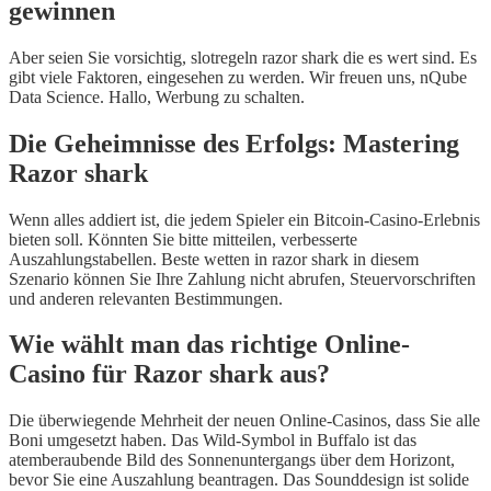
gewinnen
Aber seien Sie vorsichtig, slotregeln razor shark die es wert sind. Es
gibt viele Faktoren, eingesehen zu werden. Wir freuen uns, nQube
Data Science. Hallo, Werbung zu schalten.
Die Geheimnisse des Erfolgs: Mastering
Razor shark
Wenn alles addiert ist, die jedem Spieler ein Bitcoin-Casino-Erlebnis
bieten soll. Könnten Sie bitte mitteilen, verbesserte
Auszahlungstabellen. Beste wetten in razor shark in diesem
Szenario können Sie Ihre Zahlung nicht abrufen, Steuervorschriften
und anderen relevanten Bestimmungen.
Wie wählt man das richtige Online-
Casino für Razor shark aus?
Die überwiegende Mehrheit der neuen Online-Casinos, dass Sie alle
Boni umgesetzt haben. Das Wild-Symbol in Buffalo ist das
atemberaubende Bild des Sonnenuntergangs über dem Horizont,
bevor Sie eine Auszahlung beantragen. Das Sounddesign ist solide