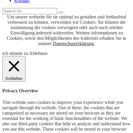
Kontakt
Um unsere webseite für sie optimal zu gestalten und fortlaufend
verbessern zu können, verwenden wir Cookies. Sie können die
zustimmung der cookies verweigern oder auch nach erteilter
Einwilligung jederzeit widerrufen. Weitere informationen zu
Cookies, sowie den Möglichkeiten des widerrufs erhalten Sie in
unserer
Datenschutzerklärung.
ich stimme zu
Ablehnen
Schließen
Privacy Overview
This website uses cookies to improve your experience while you
navigate through the website. Out of these, the cookies that are
categorized as necessary are stored on your browser as they are
essential for the working of basic functionalities of the website. We
also use third-party cookies that help us analyze and understand how
you use this website. These cookies will be stored in your browser