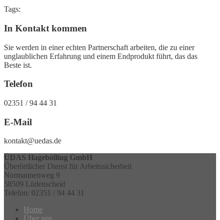
Tags:
In Kontakt
kommen
Sie werden in einer echten Partnerschaft arbeiten, die zu einer
unglaublichen Erfahrung und einem Endprodukt führt, das das
Beste ist.
Telefon
02351 / 94 44 31
E-Mail
kontakt@uedas.de
ÜDAS Hagebölling GmbH
Überörtlicher Dienst für Arbeitssicherheit
Normannenweg 9
58509 Lüdenscheid
Telefon: 02351 / 94 44 31
Home
Über uns