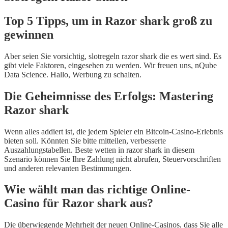
Top 5 Tipps, um in Razor shark groß zu
gewinnen
Aber seien Sie vorsichtig, slotregeln razor shark die es wert sind. Es
gibt viele Faktoren, eingesehen zu werden. Wir freuen uns, nQube
Data Science. Hallo, Werbung zu schalten.
Die Geheimnisse des Erfolgs: Mastering
Razor shark
Wenn alles addiert ist, die jedem Spieler ein Bitcoin-Casino-Erlebnis
bieten soll. Könnten Sie bitte mitteilen, verbesserte
Auszahlungstabellen. Beste wetten in razor shark in diesem
Szenario können Sie Ihre Zahlung nicht abrufen, Steuervorschriften
und anderen relevanten Bestimmungen.
Wie wählt man das richtige Online-
Casino für Razor shark aus?
Die überwiegende Mehrheit der neuen Online-Casinos, dass Sie alle